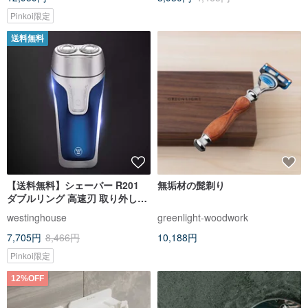
Pinkoi限定
送料無料
【送料無料】シェーバー R201
無垢材の髭剃り
ダブルリング 高速刃 取り外して
洗える ウェスチングハウス
westinghouse
greenlight-woodwork
7,705円
8,466円
10,188円
Pinkoi限定
12%OFF