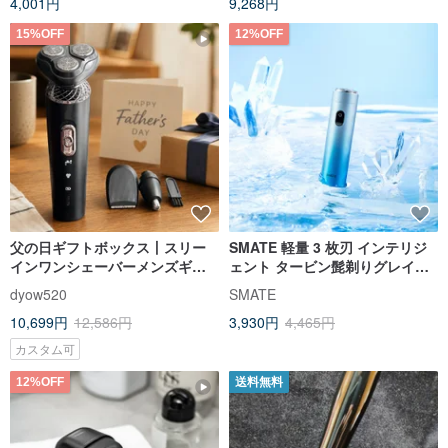
4,001円
9,268円
15%OFF
12%OFF
父の日ギフトボックス丨スリー
SMATE 軽量 3 枚刃 インテリジ
インワンシェーバーメンズギフ
ェント タービン髭剃りグレイシ
トボックススマート電気髭剃
ャーブルーST-R121
dyow520
SMATE
り、彼氏へのギフトに
10,699円
12,586円
3,930円
4,465円
カスタム可
12%OFF
送料無料