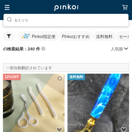
カミソリ
Pinkoi指定便
Pinkoiおすすめ
送料無料
セール
人気順
の検索結果：240 件
一部自動翻訳されています
12%OFF
送料無料