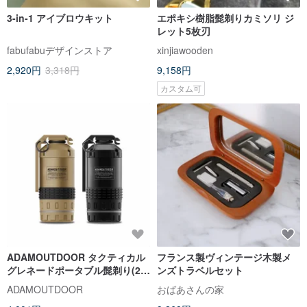
3-in-1 アイブロウキット
エポキシ樹脂髭剃りカミソリ ジ
レット5枚刃
fabufabuデザインストア
xinjiawooden
2,920円
3,318円
9,158円
カスタム可
ADAMOUTDOOR タクティカル
フランス製ヴィンテージ木製メ
グレネードポータブル髭剃り(2色
ンズトラベルセット
から選択可能)
ADAMOUTDOOR
おばあさんの家