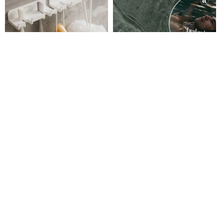
ホルダー・ノウ 多目的歯ブラシ
LAXO ガチョウ脂シェービング
ホルダーセット（2本入り1箱）
ソープ | 如夢初醒（夢から覚めた
ように）
uniqueart
オーラ
1,003円
1,139円
4,613円
カスタム可