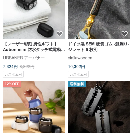
【レーザー彫刻 男性ギフト】
ドイツ製 SEM 硬質ゴム -髭剃り-
Aubon mini 防水タッチ式電動シ
ジレット 5 枚刃
ェーバー 父の日ギフト 耐衝撃ケ
URBANER アーバナー
xinjiawooden
ース付き
7,324円
8,322円
10,302円
カスタム可
カスタム可
12%OFF
送料無料