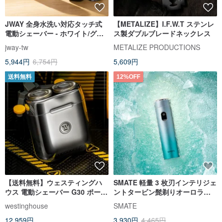
JWAY 全身水洗い対応タッチ式
【METALIZE】I.F.W.T ステンレ
電動シェーバー - ホワイト/グレ
ス製ダブルブレードネックレス
ー/ブルー
jway-tw
METALIZE PRODUCTIONS
5,944円
6,754円
5,609円
送料無料
12%OFF
【送料無料】ウェスティングハ
SMATE 軽量 3 枚刃インテリジェ
ウス 電動シェーバー G30 ポータ
ントタービン髭剃りオーロラグ
ブル メンズ ミニ電気シェーバー
リーンST-R120
westinghouse
SMATE
12,959円
3,930円
4,465円