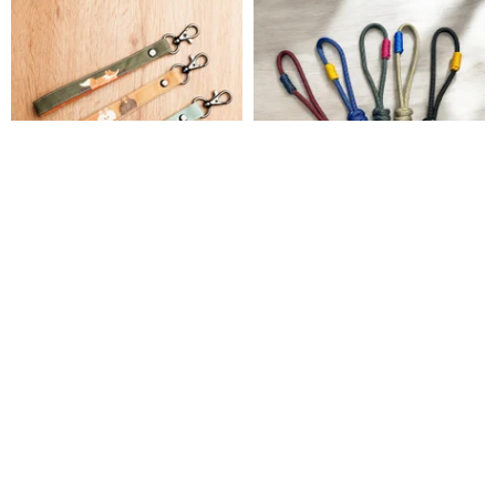
ストラップ リストストラップ キ
パラコード編みフィンガースト
ーホルダー - 幸運な猫 / 狐 / うさ
ラップ スマホストラップ フィン
ぎ
ガーコード 万能ショートストラ
小黃間 little yellow studio
ysz-seleccion
ップ
1,031円
859円