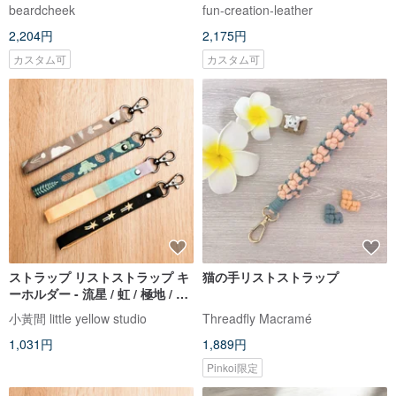
革ベジタブルタンニンレザーチ
beardcheek
fun-creation-leather
ャーム 装飾品
2,204円
2,175円
カスタム可
カスタム可
ストラップ リストストラップ キ
猫の手リストストラップ
ーホルダー - 流星 / 虹 / 極地 / ジ
ュラ紀
小黃間 little yellow studio
Threadfly Macramé
1,031円
1,889円
Pinkoi限定