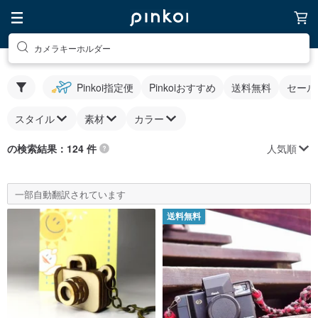
カメラキーホルダー
Pinkoi指定便
Pinkoiおすすめ
送料無料
セール
スタイル
素材
カラー
人気順
の検索結果：124 件
一部自動翻訳されています
送料無料