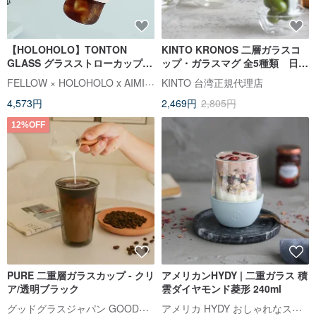
【HOLOHOLO】TONTON
KINTO KRONOS 二層ガラスコ
GLASS グラスストローカップ
ップ・ガラスマグ 全5種類 日本
360ml
製
FELLOW × HOLOHOLO x AIMIA (エイミア)
KINTO 台湾正規代理店
4,573円
2,469円
2,805円
12%OFF
PURE 二重層ガラスカップ - クリ
アメリカンHYDY | 二重ガラス 積
ア/透明ブラック
雲ダイヤモンド菱形 240ml
グッドグラスジャパン GOODGLAS【台湾公式ストア】
アメリカ HYDY おしゃれなステンレスボトル