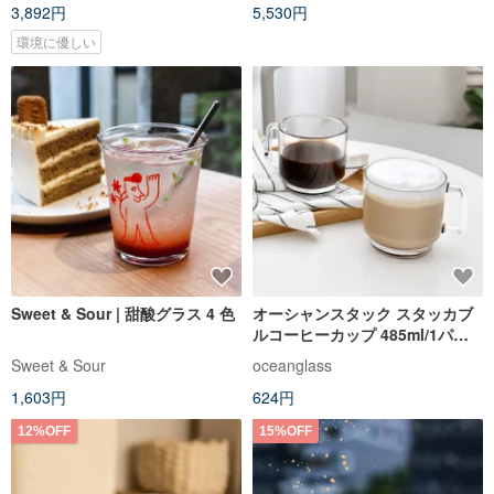
3,892円
5,530円
環境に優しい
Sweet & Sour | 甜酸グラス 4 色
オーシャンスタック スタッカブ
ルコーヒーカップ 485ml/1パッ
ク
Sweet & Sour
oceanglass
1,603円
624円
12%OFF
15%OFF