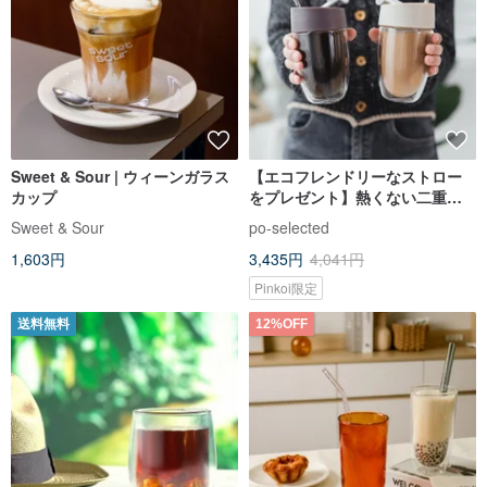
Sweet & Sour | ウィーンガラス
【エコフレンドリーなストロー
カップ
をプレゼント】熱くない二重構
造耐熱ガラスマグカップ 2 個セ
Sweet & Sour
po-selected
ット - 325ml カップルへのギフ
1,603円
3,435円
4,041円
トに
Pinkoi限定
送料無料
12%OFF