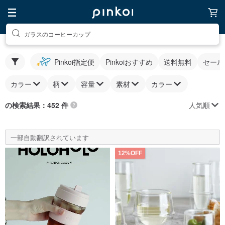
ガラスのコーヒーカップ
Pinkoi指定便
Pinkoiおすすめ
送料無料
セール
カラー
柄
容量
素材
カラー
人気順
の検索結果：452 件
一部自動翻訳されています
12%OFF