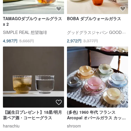
TAMAGOダブルウォールグラス
BOBA ダブルウォールガラス
x 2
グッドグラスジャパン GOODGLAS【台湾公式ストア】
SIMPLE REAL 想望珈琲
4,987円
5,666円
2,972円
3,377円
【誕生日プレゼント】18星/明月
(多色) 1960 年代 フランス
茶ペア酒・コーヒーグラス
Arcopal オパールガラス カップ
＆ソーサー / コーヒーカップ / テ
hanschiu
shroom
ィーカップ