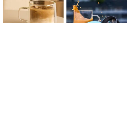
COダブルウォールハンドルグラ
【私だけのコーヒータイムに】
ス 300ml
ミニハンドドリップコーヒーカ
ップ - 0.4mm フィルター付き、
グッドグラスジャパン GOODGLAS【台湾公式ストア】
po-selected
多用途の蓋、エコカップ
2,469円
2,805円
3,163円
3,721円
Pinkoi限定
10%OFF