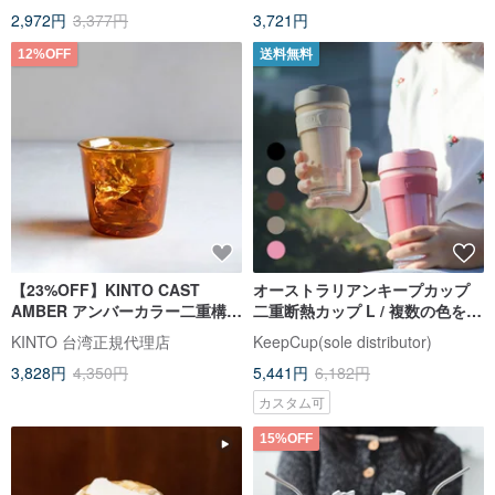
2,972円
3,377円
3,721円
12%OFF
送料無料
【23%OFF】KINTO CAST
オーストラリアンキープカップ
AMBER アンバーカラー二重構造
二重断熱カップ L / 複数の色をご
グラス 250ml
用意
KINTO 台湾正規代理店
KeepCup(sole distributor)
3,828円
4,350円
5,441円
6,182円
カスタム可
15%OFF