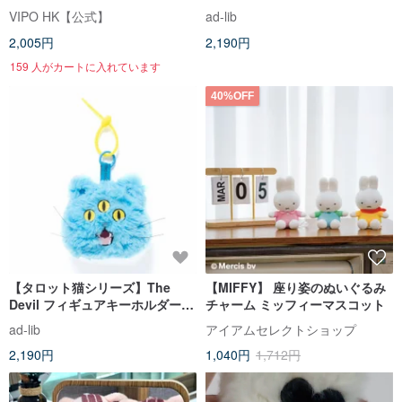
ー | ブラインドボックス(全7種)
キーホルダー - ブラック
VIPO HK【公式】
ad-lib
(AA543)
2,005円
2,190円
159 人がカートに入れています
40%OFF
【タロット猫シリーズ】The
【MIFFY】 座り姿のぬいぐるみ
Devil フィギュアキーホルダー -
チャーム ミッフィーマスコット
ブルー (AA543)
ad-lib
アイアムセレクトショップ
2,190円
1,040円
1,712円