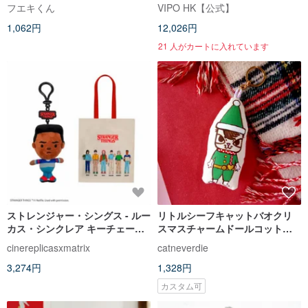
ー | ブラインドボックス(全7種)
フエキくん
VIPO HK【公式】
1,062円
12,026円
21 人がカートに入れています
ストレンジャー・シングス - ルー
リトルシーフキャットバオクリ
カス・シンクレア キーチェーン
スマスチャームドールコットン
ぬいぐるみ＆フレンズ・ドン
クッション手描き手作りカスタ
cinereplicasxmatrix
catneverdie
ト・ライ トート
ムキーホルダー
3,274円
1,328円
カスタム可