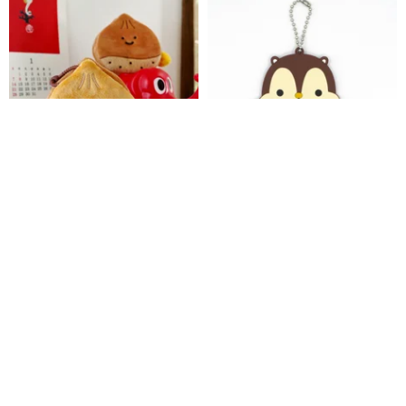
好栗友 雨過山 オリジナル 栗 も
Squly PVC キーホルダー (不思
こもこイヤホンポーチ マロン型
議の国のアリス) - E049SQS
ミニ収納ケース ぬいぐるみキー
mounrainstudio
Squly & Friends
ホルダー
1,974円
775円
送料無料