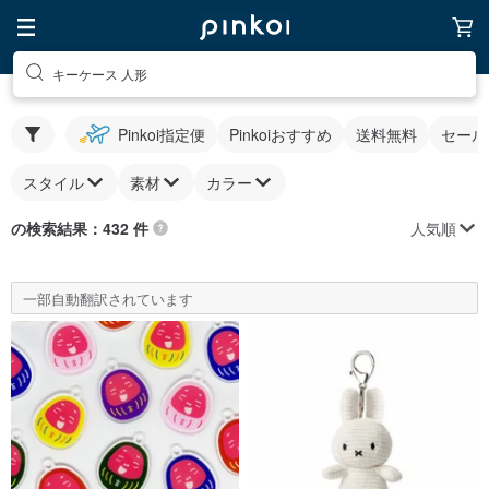
キーケース 人形
Pinkoi指定便
Pinkoiおすすめ
送料無料
セール
スタイル
素材
カラー
人気順
の検索結果：432 件
一部自動翻訳されています