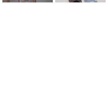
チャームキーホルダー
ミニドールリールキーホルダー
喜怒哀楽 EMO パスケース用リー
動物キーホルダー
ル リール付きストラップ パスケ
方坊 Square Studio
ース
2,004円
5 人がカートに入れています
生き物キーホルダー
入れ歯チャーム 上あご・下あご