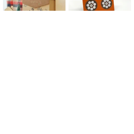
好事生活 / 1 号クラフト紙封筒ギ
Full of Fortune - 紅包（利是
フトボックス (2 画像) | プレゼン
封）/お祝い用封筒 (8枚入り)
ト交換 SBS-70
三瑩文房具
PaperMoments
645円
716円
1,062円
10%OFF
ギフト用ペーパーバッグ - フライ
好事生活 / 3 号クラフト封筒ギフ