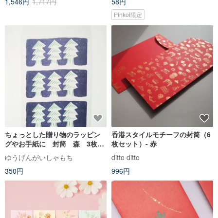
1,546円
1,717円
58円
Pinkoi限定
ちょっとした贈り物のラッピン
香港スタイルモチーフの封筒（6
グやお手紙に 封筒 森 3枚入
枚セット）- 赤
り
ゆうげんがいしゃもち
ditto ditto
350円
996円