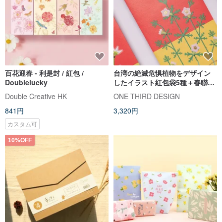
百花迎春 - 利是封 / 紅包 /
台湾の絶滅危惧植物をデザイン
Doublelucky
したイラスト紅包袋5種＋春聯2
種
Double Creative HK
ONE THIRD DESIGN
841円
3,320円
カスタム可
10%OFF