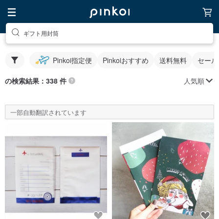
ギフト用封筒
Pinkoi指定便
Pinkoiおすすめ
送料無料
セール
人気順
の検索結果：338 件
一部自動翻訳されています