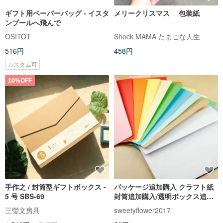
ギフト用ペーパーバッグ - イスタ
メリークリスマス 包装紙
ンブールへ飛んで
OSITÔT
Shock MAMA たまごな人生
516円
458円
カスタム可
10%OFF
手作之 / 封筒型ギフトボックス -
パッケージ追加購入 クラフト紙
5 号 SBS-69
封筒追加購入/透明ボックス追加
購入/ギフト用の箱追加購入/花束
三瑩文房具
sweetyflower2017
ギフト用の箱追加購入