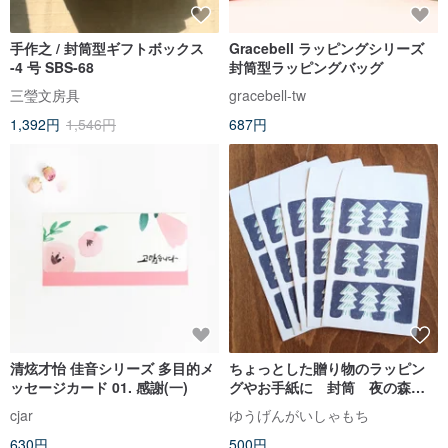
手作之 / 封筒型ギフトボックス
Gracebell ラッピングシリーズ
-4 号 SBS-68
封筒型ラッピングバッグ
三瑩文房具
gracebell-tw
1,392円
1,546円
687円
清炫才怡 佳音シリーズ 多目的メ
ちょっとした贈り物のラッピン
ッセージカード 01. 感謝(一)
グやお手紙に 封筒 夜の森 5
枚セット
cjar
ゆうげんがいしゃもち
630円
500円