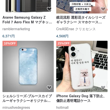
Araree Samsung Galaxy Z
鏡花流彩 透彩花タイルシリーズ
Fold 7 Aero Flex M マグネット
ギャラクシー スマホケース
式 Magsafe ケース
CSBT03
ramblermarketing
CreASEnse クリエセンス
6,371円
4,568円
10%OFF
25%OFF
シェルシリーズ-ブルースカイブ
iPhone Galaxy Dog 落下防止、
ルーギャラクシーオリジナル電
傷防止透明電話ケース
話シェル/保護スリーブ（ハード
minusfivedegrees
hottmall
シェル）