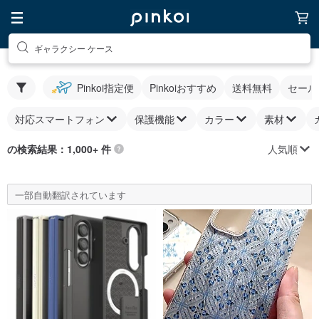
ギャラクシー ケース
Pinkoi指定便
Pinkoiおすすめ
送料無料
セール
対応スマートフォン
保護機能
カラー
素材
人気順
の検索結果：1,000+ 件
一部自動翻訳されています