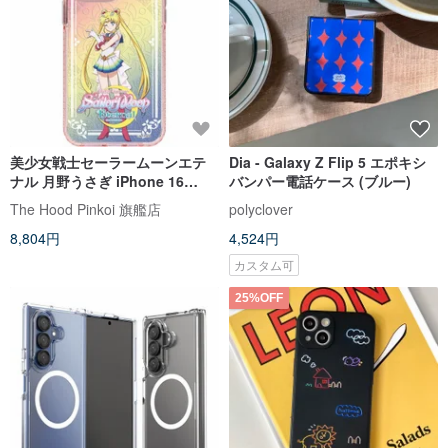
美少女戦士セーラームーンエテ
Dia - Galaxy Z Flip 5 エポキシ
ナル 月野うさぎ iPhone 16
バンパー電話ケース (ブルー)
Galaxy 10フィート耐落下保護ケ
The Hood Pinkoi 旗艦店
polyclover
ース
8,804円
4,524円
カスタム可
25%OFF