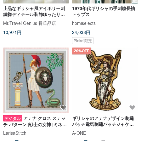
上品なギリシャ風アイボリー刺
1970年代ギリシャの手刺繍長袖
繍襟ディテール装飾ゆったり長
トップス
袖シャツ 日本中古古着
Mr.Travel Genius 骨董品店
homiselects
10,971円
24,038円
Pinkoi限定
20%OFF
アテナ クロス ステッ
ギリシャのアテナデザイン刺繡
デジタル
パッチ電気刺繡パッチジャケッ
チ パターン |戦士の女神 |ミネル
ト刺繡刺繍バッジ
バ |
LarisaStitch
A-ONE