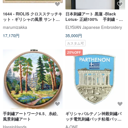
1644 - RIOLIS クロスステッチキ
日本刺繍アート 黒蓮 -Black
ット - ギリシャの風景 サントリ
Lotus- 正絹100% 手刺繍・額
ーニ
装済・作家製ハンドメイドケー
marumizakka
ELYSIAN Japanese Embroidery
ス付
17,170円
35,000円
カスタム可
20%OFF
手刺繡アートワーク6.5、糸絵、
ギリシャパルテノン神殿刺繡パ
風景刺繡アート
ッチ電気刺繡パッチ粘着パッチ
ジャケット電気刺繡バッジバッ
HareinHands
A-ONE