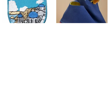
ギリシャサントリーニランドマ
雲南無形文化遺産技術／刺し子
ーク刺繍パッチパッチ布ラベル
刺繍＋絞り染めパッチワークバ
ホットスタンピングバッジエポ
ッグ
A-ONE
大道至簡
レット識別スタンプ
1,658円
2,072円
11,332円
20%OFF
送料無料