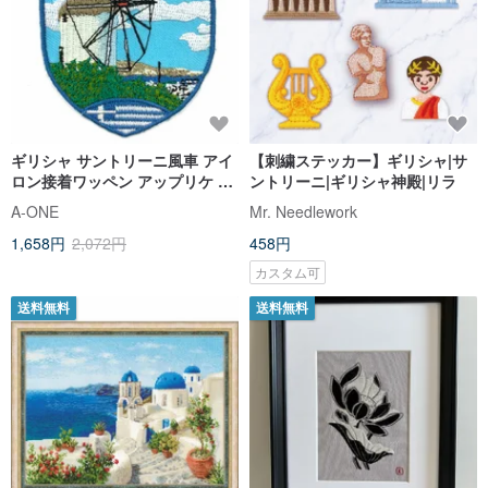
ギリシャ サントリーニ風車 アイ
【刺繍ステッカー】ギリシャ|サ
ロン接着ワッペン アップリケ 裏
ントリーニ|ギリシャ神殿|リラ
面粘着パッチ
A-ONE
Mr. Needlework
1,658円
2,072円
458円
カスタム可
送料無料
送料無料