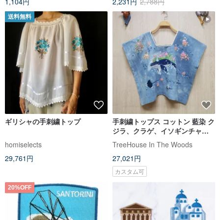
1,104円
2,231円
2,788円
送料無料
ギリシャの手刺繍トップ
手刺繍トップス コットン 藍染 ク
ジラ、クラゲ、イソギンチャ
ク、エイ ファンタジーデザイン
homiselects
TreeHouse In The Woods
29,761円
27,021円
カスタム可
20%OFF