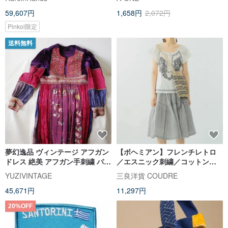
ジ
59,607円
1,658円
2,072円
Pinkoi限定
送料無料
夢幻逸品 ヴィンテージ アフガン
【ボヘミアン】フレンチレトロ
ドレス 絶美 アフガン手刺繍 パッ
／エスニック刺繍／コットンブ
チワークドレス XS
ラウス
YUZIVINTAGE
三良洋貨 COUDRE
45,671円
11,297円
20%OFF