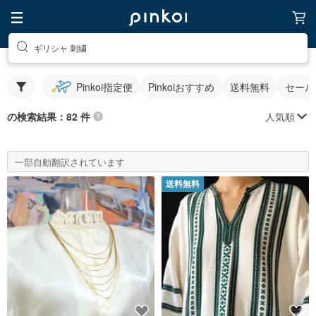
ギリシャ 刺繍
Pinkoi指定便
Pinkoiおすすめ
送料無料
セール
人気順
の検索結果：82 件
一部自動翻訳されています
送料無料