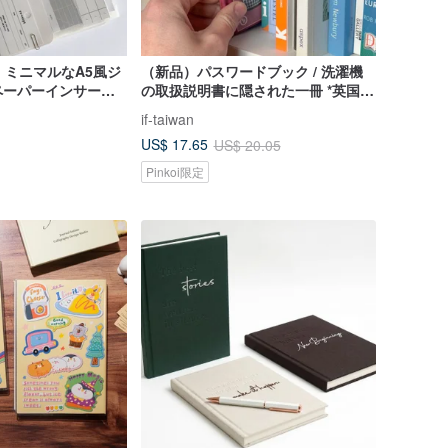
 | ミニマルなA5風ジ
（新品）パスワードブック / 洗濯機
ペーパーインサート
の取扱説明書に隠された一冊 *英国輸
入 台湾発送*
if-taiwan
US$ 17.65
US$ 20.05
Pinkoi限定