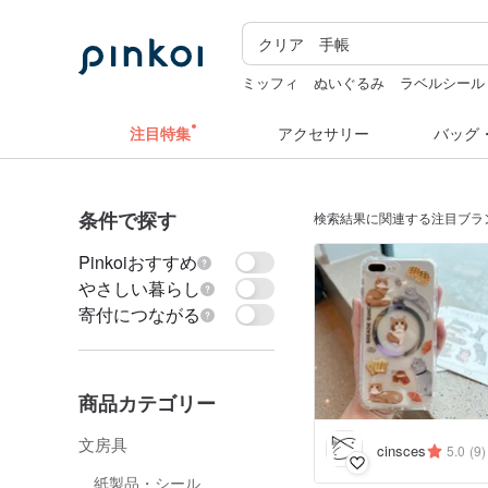
ミッフィ
ぬいぐるみ
ラベルシール
カメラ
sugar valentine
注目特集
アクセサリー
バッグ
条件で探す
検索結果に関連する注目ブラ
Pinkoiおすすめ
やさしい暮らし
寄付につながる
商品カテゴリー
文房具
cinsces
5.0
(9)
紙製品・シール