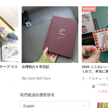
50%OFF
テープ-マス
台湾初の 5 年日記
2026 ミニカレ
くれて、本当に良
イフカレンダー
We Care Self-Care
US$ 40.09
US$ 14.48
US$ 
8 人がカートに入
我們建議的瀏覽環境