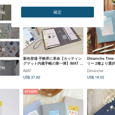
確定
手帳
帳
手帳
新色登場 手帳界に革命【カッティン
Dimanche Time
グマット内蔵手帳の第一弾】iMAT 創
リー 2種より選
手帳
作旅伴手帳本セット
iMAT
Dimanche
US$ 37.82
US$ 18.02
47%OFF