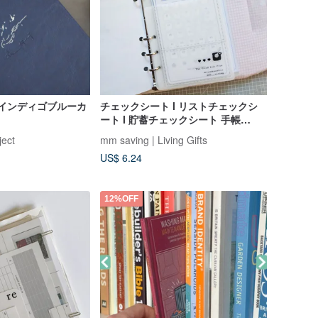
 - インディゴブルーカ
チェックシート I リストチェックシ
ート I 貯蓄チェックシート 手帳
saving I A6 ルーズリーフ
ject
mm saving | Living Gifts
US$ 6.24
12%OFF