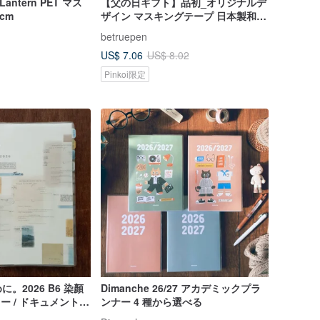
 Lantern PET マス
【父の日ギフト】品初_オリジナルデ
cm
ザイン マスキングテープ 日本製和紙
幅 3cm スピードカスタム
betruepen
US$ 7.06
US$ 8.02
Pinkoi限定
。2026 B6 染顏
Dimanche 26/27 アカデミックプラ
リー / ドキュメントポ
ンナー 4 種から選べる
ました。