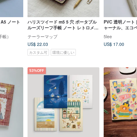
A5 ノート
ハリスツイード m5 5 穴 ポータブル
PVC 透明ノート
ルーズリーフ手帳 ノート レトロメモ
ャーナル、エコ
帳 ミニマル手帳 便箋
付き
手帳）
テーラーマップ
5lee
US$ 22.03
US$ 17.00
カスタム可
環境に優しい
53%OFF