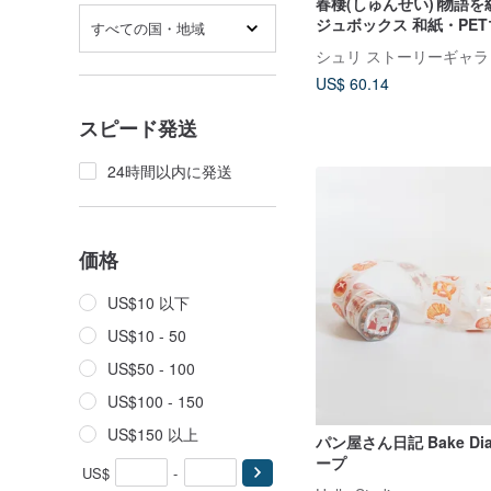
春棲(しゅんせい)∣物語
ジュボックス 和紙・PE
すべての国・地域
ギフトセット 手作り 手
シュリ ストーリーギャラ
US$ 60.14
スピード発送
24時間以内に発送
価格
US$10 以下
US$10 - 50
US$50 - 100
US$100 - 150
US$150 以上
パン屋さん日記 Bake Diar
ープ
US$
-