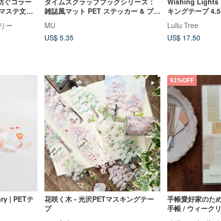
を紡ぐコラー
タイムスクラップブックシリーズ：
Wishing Lights
Tマステ文具
雑誌風マット PET ステッカー & プレ
キングテープ 4.5
帳デコ日記
カット PET ロールステッカー No.8
リー
MU
Lullu Tree
US$ 5.35
US$ 17.50
61%OFF
y | PETテ
花咲く木 - 光沢PETマスキングテー
手帳愛好家のために
プ
手帳 / ウィーク
ケットは完売し