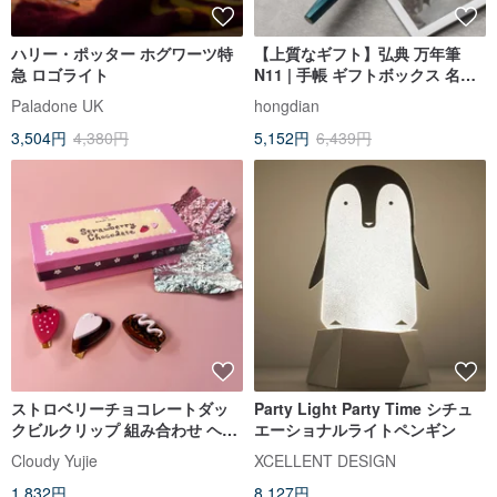
ハリー・ポッター ホグワーツ特
【上質なギフト】弘典 万年筆
急 ロゴライト
N11 | 手帳 ギフトボックス 名入
れなし
Paladone UK
hongdian
3,504円
4,380円
5,152円
6,439円
ストロベリーチョコレートダッ
Party Light Party Time シチュ
クビルクリップ 組み合わせ ヘア
エーショナルライトペンギン
クリップ ギフトボックス
Cloudy Yujie
XCELLENT DESIGN
1,832円
8,127円