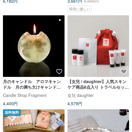
6,182円
3,661円
5,666円
環境に優しい
月のキャンドル アロマキャン
【女兒 / daughter】人気スキン
ドル 月の満ち欠けキャンド
ケア商品6点入り トラベルセッ
ル スモールサイズ 透明 浪漫
ト/ クリスマスギフトや誕生日プ
Candle Shop Fragment
女兒 daughter
レゼントに【台湾ブランド】
4,400円
4,579円
送料無料