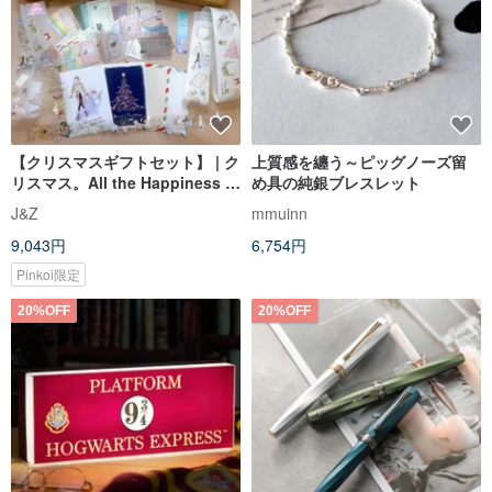
【クリスマスギフトセット】 | ク
上質感を纏う～ピッグノーズ留
リスマス。All the Happiness |
め具の純銀ブレスレット
手帳コラージュギフト
J&Z
mmuinn
9,043円
6,754円
Pinkoi限定
20%OFF
20%OFF