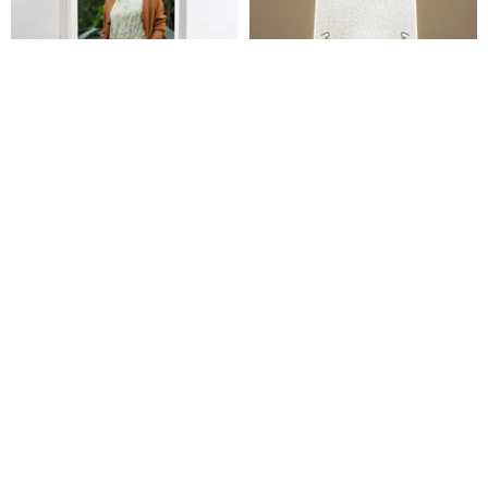
【カスタマイズ】音楽連動フォ
パーティーライトパーティータ
トフレーム│退職記念 退職祝い
イムシチュエーションライト-ホ
上司、恩師にプレゼント 感謝状
ッキョクグマ
IGREAN
XCELLENT DESIGN
3,870円
8,127円
カスタム可
送料無料