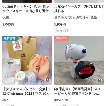
dottiniドットキャンドル - ロッ
天然石イヤーカフ | ONCE LITE |
クウィスキー - 自由な香り調合 ×
揺れる
砂状キャンドル
dottini
鹿角兔 ONCE UPON A TIME
9,043円
5,609円
Pinkoi限定
送料無料
36%OFF
【クリスマスプレゼント交換】|
(在庫あり) 【新商品発売】スヌ
JZ Christmas 2022 | マスキング
ーピー人形 充電スタンド for
テープ、メモ、巾着
Apple Watch (未充電)
J&Z
InfoThink