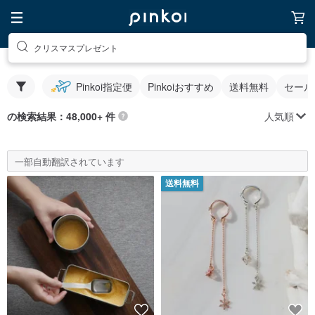
クリスマスプレゼント
Pinkoi指定便
Pinkoiおすすめ
送料無料
セール
人気順
の検索結果：48,000+ 件
一部自動翻訳されています
送料無料