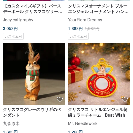
【カスタマイズギフト】バース
クリスマスオーナメント ブルー
デーボール クリスマスツリーオ
エンジェル オーナメント ハンギ
ーナメント サプライズギフト交
ングデコレーションセット
Joey.catligraphy
YourFloralDreams
換
3,053円
1,888円
1,987円
カスタム可
カスタム可
クリスマスグレーのウサギのペ
クリスマス リトルエンジェル刺
ンダント
繍ミラーチャーム | Best Wish
九森原木
Mr. Needlework
1,603円
1,260円