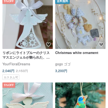
5%OFF
送料無料
リボンにライトブルーのクリス
Christmas white ornament
マスエンジェルが飾られた、天
使を吊るしたパーソナライズさ
YourFloralDreams
gogo ゴゴ
れたギフト
2,046円
2,153円
3,200円
カスタム可
5%OFF