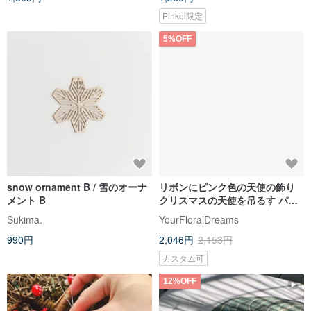
Pinkoi限定
5%OFF
snow ornament B / 雪のオーナ
リボンにピンク色の天使の飾り
メント B
クリスマスの天使を吊るす パー
ソナライズされたギフト
Sukima.
YourFloralDreams
990円
2,046円
2,153円
カスタム可
12%OFF