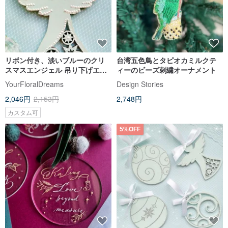
リボン付き、淡いブルーのクリ
台湾五色鳥とタピオカミルクテ
スマスエンジェル 吊り下げエン
ィーのビーズ刺繍オーナメント
ジェル ベビー部屋の装飾 ギフト
YourFloralDreams
Design Stories
2,046円
2,153円
2,748円
カスタム可
5%OFF