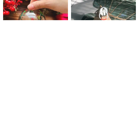
手描きガラスクリスマス安物の
手作りシルバーアクセサリー—
宝石（ベリー）
925スターリングシルバー クリ
スマスツリーリング Xmas tree
Florals and Art
Delulu Studio
ring クリスマスアクセサリー
1,947円
6,447円
7,326円
Pinkoi限定
カスタム可