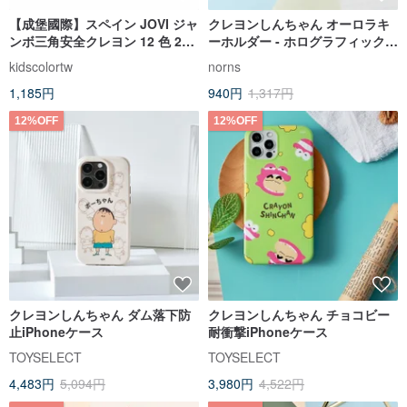
【成堡國際】スペイン JOVI ジャ
クレヨンしんちゃん オーロラキ
ンボ三角安全クレヨン 12 色 24
ーホルダー - ホログラフィックア
色 三角クレヨン
クリルキーホルダー
kidscolortw
norns
1,185円
940円
1,317円
12%OFF
12%OFF
クレヨンしんちゃん ダム落下防
クレヨンしんちゃん チョコビー
止iPhoneケース
耐衝撃iPhoneケース
TOYSELECT
TOYSELECT
4,483円
5,094円
3,980円
4,522円