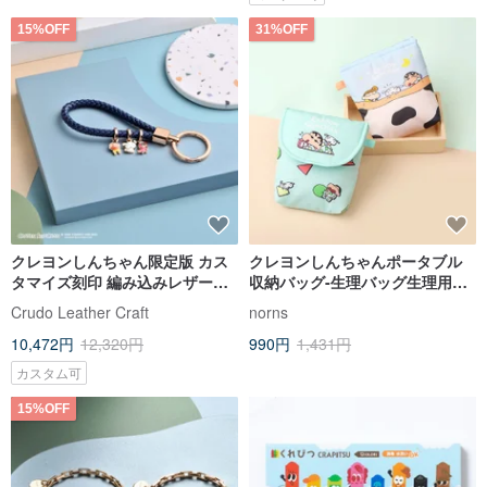
15%OFF
31%OFF
クレヨンしんちゃん限定版 カス
クレヨンしんちゃんポータブル
タマイズ刻印 編み込みレザーキ
収納バッグ-生理バッグ生理用ナ
ーホルダー (4色)
プキン収納バッグ
Crudo Leather Craft
norns
10,472円
12,320円
990円
1,431円
カスタム可
15%OFF