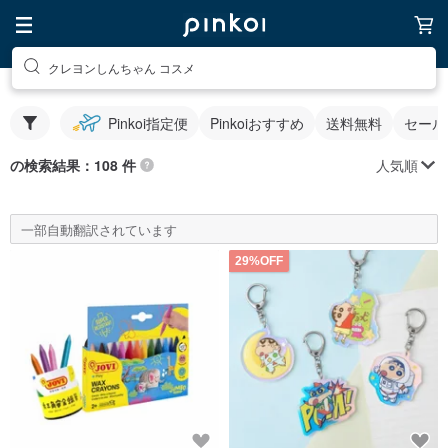
クレヨンしんちゃん コスメ
Pinkoi指定便
Pinkoiおすすめ
送料無料
セール
人気順
の検索結果：108 件
一部自動翻訳されています
29%OFF