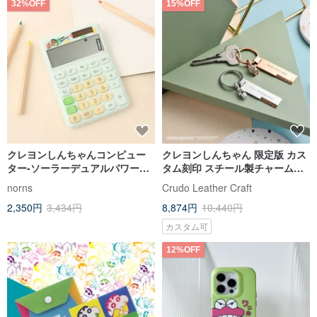
32%OFF
15%OFF
クレヨンしんちゃんコンピュー
クレヨンしんちゃん 限定版 カス
ター-ソーラーデュアルパワーコ
タム刻印 スチール製チャームキ
ンピューターパジャマクレヨン
ーホルダー (2色)
norns
Crudo Leather Craft
しんちゃんステーショナリー
2,350円
3,434円
8,874円
10,440円
カスタム可
12%OFF