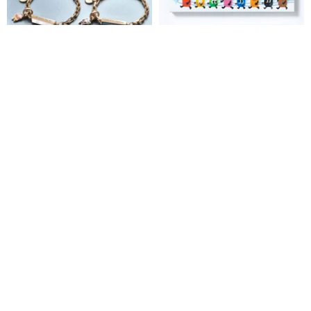
クレヨンしんちゃん限定版 カス
【日本製くれぴつ CRAPITSU】
タマイズスクエア型ステンレス
はちみつクレヨン【紙箱タイ
ブレスレット 宝石入り (4色)
プ】
Crudo Leather Craft
ペイペイ・ハウス
15,944円
18,757円
4,007円
カスタム可
24%OFF
5%OFF