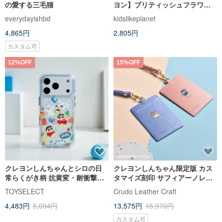
の愛する三毛猫
ヨン】ブリティッシュフラワー
モナコ 男の子/女の子 ベビークレ
everydayishbd
kidslikeplanet
ヨン ギフトボックス (6色)
4,865円
2,805円
カスタム可
12%OFF
15%OFF
クレヨンしんちゃんとシロの日
クレヨンしんちゃん限定版 カス
常らくがき柄 抗黄変・耐衝撃
タマイズ刻印 サフィアーノレザ
MagSafe iPhoneケース
ーIDカードケース (4色)
TOYSELECT
Crudo Leather Craft
4,483円
5,094円
13,575円
15,970円
カスタム可