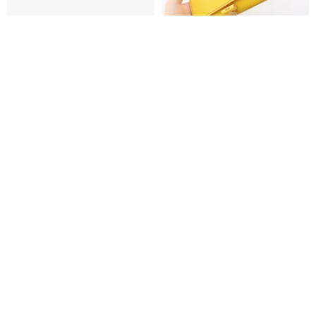
【Takumicsタクミクス】Dieci
草木染め革丨大容量長財布
ラウンドファスナーM
【void/ぼいど】きはだ染め 手縫
い 手染め 手作り お財布ショルダ
そぞのぼ丨ヌメ革 草木染め革丨財布 スマホケース丨手作り
Takumics (タクミクス)
ー可
44,641円
35,100円
環境に優しい
送料無料
長財布 ラウンドファスナー 本革
LONG 優しい落ち着きカラフ