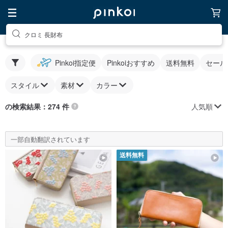
クロミ 長財布
Pinkoi指定便
Pinkoiおすすめ
送料無料
セール
スタイル
素材
カラー
人気順
の検索結果：274 件
一部自動翻訳されています
送料無料