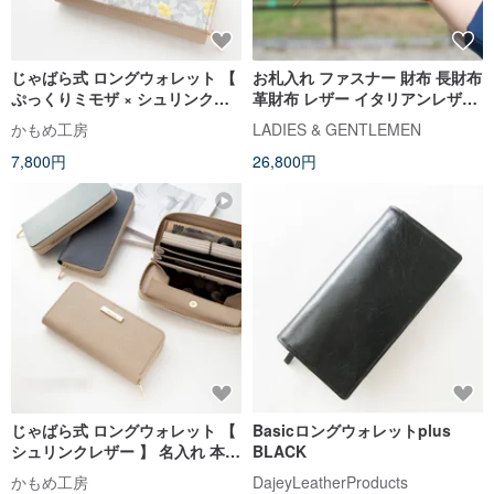
じゃばら式 ロングウォレット 【
お札入れ ファスナー 財布 長財布
ぷっくりミモザ × シュリンクレ
革財布 レザー イタリアンレザー
ザー 】 送料無料 本革 長財布 プ
革
かもめ工房
LADIES & GENTLEMEN
レゼント HW67K
7,800円
26,800円
じゃばら式 ロングウォレット 【
Basicロングウォレットplus
シュリンクレザー 】 名入れ 本革
BLACK
長財布 プレゼント HW19K
かもめ工房
DajeyLeatherProducts