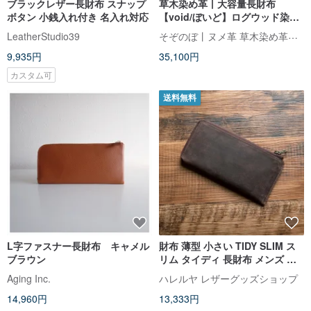
ブラックレザー長財布 スナップ
草木染め革丨大容量長財布
ボタン 小銭入れ付き 名入れ対応
【void/ぼいど】ログウッド染め
手縫い 手染め 手作り お財布ショ
そぞのぼ丨ヌメ革 草木染め革丨財布 スマホケース丨手作り
LeatherStudio39
ルダー可
9,935円
35,100円
カスタム可
送料無料
L字ファスナー長財布 キャメル
財布 薄型 小さい TIDY SLIM ス
ブラウン
リム タイディ 長財布 メンズ 薄
い 本革 L字ファスナー YKK 大容
Aging Inc.
ハレルヤ レザーグッズショップ
量 軽量 TIDY2.0 小さい ブラウン
14,960円
13,333円