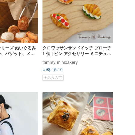
リーズ ぬいぐるみ
クロワッサンサンドイッチ ブローチ
ン、バゲット、メロ
1 個 | ピン アクセサリー ミニチュア
ッサン、チョココロ
フェイクフード 癒し
tammy-minibakery
US$ 15.10
カスタム可