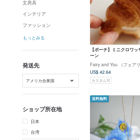
文房具
インテリア
ファッション
もっとみる
【ポーチ】ミニクロワッ
ーン
Fairy and You （フ
発送先
US$ 42.64
アメリカ合衆国
カスタム可
送料無料
ショップ所在地
日本
台湾