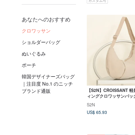
カスタム可
あなたへのおすすめ
クロワッサン
ショルダーバッグ
ぬいぐるみ
ポーチ
韓国デザイナーズバッグ
｜注目度 No.1 のニッチ
【S2N】CROISSANT
ブランド通販
ィングクロワッサンバッ
A301
S2N
US$ 65.93