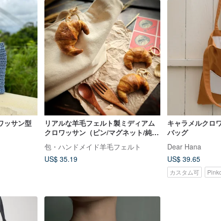
ワッサン型
リアルな羊毛フェルト製ミディアム
キャラメルクロ
クロワッサン（ピン/マグネット/純粋
バッグ
なキーリング/OOオーナメント）
包・ハンドメイド羊毛フェルト
Dear Hana
US$ 35.19
US$ 39.65
カスタム可
Pin