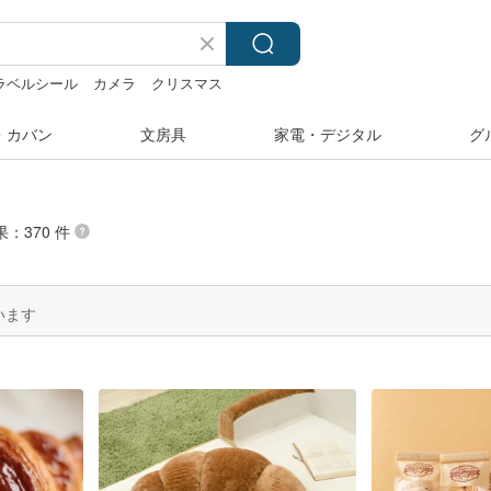
ラベルシール
カメラ
クリスマス
・カバン
文房具
家電・デジタル
グ
果：370 件
います