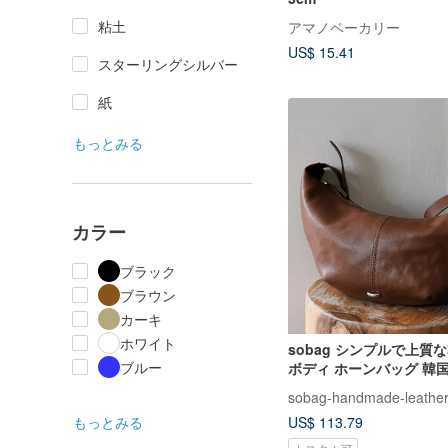
粘土
アマノベーカリー
US$ 15.41
スターリングシルバー
紙
もっとみる
カラー
ブラック
ブラウン
カーキ
ホワイト
sobag シンプルで上質
ブルー
ボディ ホーンバッグ 韓
質感 ハンドバッグ ショ
sobag-handmade-leathe
餃子型 レディースバッグ
US$ 113.79
もっとみる