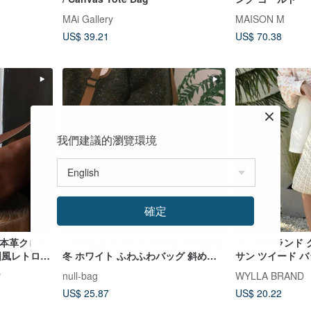
MAi Gallery
MAISON M
US$ 39.21
US$ 70.38
我們建議的瀏覽環境
確定
な本革クロス
nullbagオリジナル 日本製 少年感 秋
ウィラブランド 
国風レトロな
冬 ホワイト ふわふわバッグ 斜め掛
サン ツイード 
ルダーバッグ
け 万能 ファーバッグ 餃子バッグ ダ
ム
r
null-bag
WYLLA BRAND
ッフル
US$ 25.87
US$ 20.22