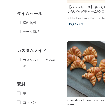
【パンシリーズ】ぷっく
ン型バッグチャーム/ク
タイムセール
プレッツェル・食パン/レ
Kiki's Leather Craft Facto
送料無料
US$ 47.09
セール商品
カスタムメイド
カスタムメイドのみ表
示
素材
革
miniature bread /crois
コットン
3cm