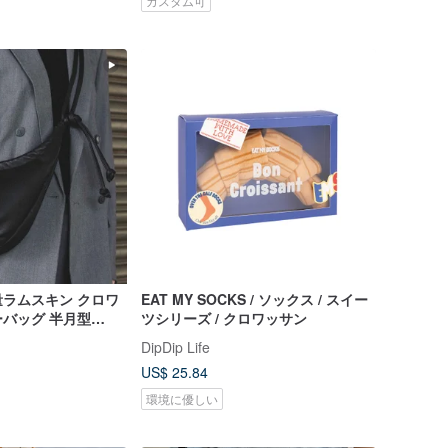
カスタム可
ラムスキン クロワ
EAT MY SOCKS / ソックス / スイー
バッグ 半月型
ツシリーズ / クロワッサン
バッグ 香港発ニッチ
DipDip Life
US$ 25.84
環境に優しい