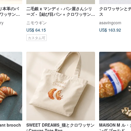
り本革のパ
二毛銀 x マンディ - パン屋さんシリ
クロワッサンと
ロワッサン・
ーズ -【結び目パン + クロワッサン】
ス
ザー
ピアス
ry
ニモウギン
asavingcom
US$ 64.15
US$ 163.92
カスタム可
sant brooch
SWEET DREAMS_猫とクロワッサン
MAISON M 
/ Canvas Tote Bag
ング ゴールド