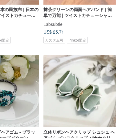
日本の民族布 | 日本の
抹茶グリーンの両面ヘアバンド | 簡
ツイストカチューシ
単で万能 | ツイストカチューシャで
バンド |
両面できる 手作りヘアバンド
Labsubtle
US$ 25.71
koi限定
カスタム可
Pinkoi限定
ヘアゴム - ブラッ
立体リボンヘアクリップ シュシュ ヘ
ェーブパターン
アゴム バンスクリップ バナナクリッ