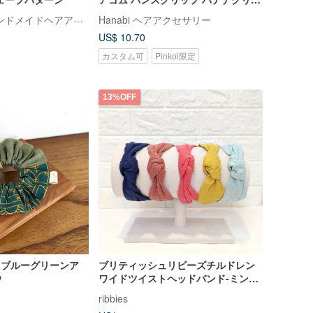
プ シャーククリップ サイドクリップ
Reika & Bella ハンドメイドヘアアクセサリー
Hanabi ヘアアクセサリー
ポニーテールクリップ グリーン
US$ 10.70
カスタム可
Pinkoi限定
13%OFF
/ ブルーグリーンア
ブリティッシュリビーズチルドレン
ウ
ワイドツイストヘッドバンド-ミント
グリーンゴールドドット
ribbies