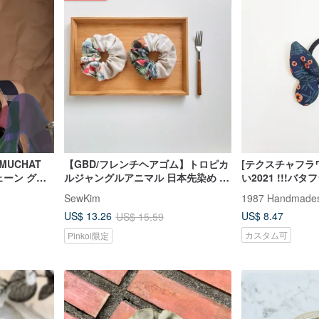
UCHAT
【GBD/フレンチヘアゴム】トロピカ
[テクスチャフラ
ェーン グラ
ルジャングルアニマル 日本先染め フ
い2021 !!!バ
ン
ランスラメ
SewKim
1987 Handmade
US$ 8.47
US$ 13.26
US$ 15.59
カスタム可
Pinkoi限定