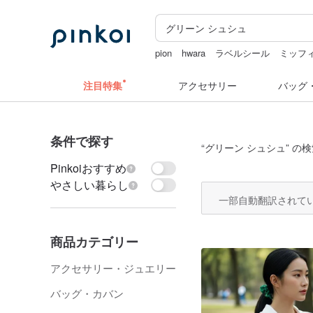
pion
hwara
ラベルシール
ミッフ
台湾 24金 ネックレス
水着
注目特集
アクセサリー
バッグ
条件で探す
“
グリーン シュシュ
” の
Pinkoiおすすめ
やさしい暮らし
一部自動翻訳されて
商品カテゴリー
アクセサリー・ジュエリー
バッグ・カバン