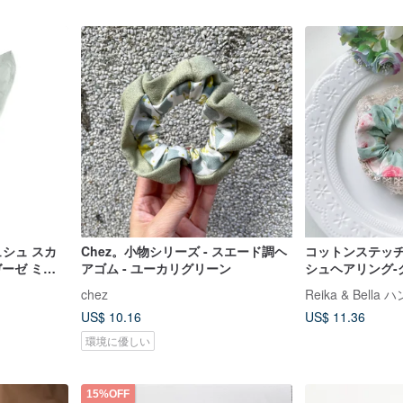
ュシュ スカ
Chez。小物シリーズ - スエード調ヘ
コットンステッ
ガーゼ ミン
アゴム - ユーカリグリーン
シュヘアリング-
クフラワー
chez
US$ 10.16
US$ 11.36
環境に優しい
15%OFF