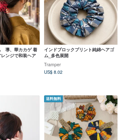
 導、華カカゲ 着
インドブロックプリント純綿ヘアゴ
アレンジで和装ヘア
ム_多色展開
Tramper
US$ 8.02
送料無料