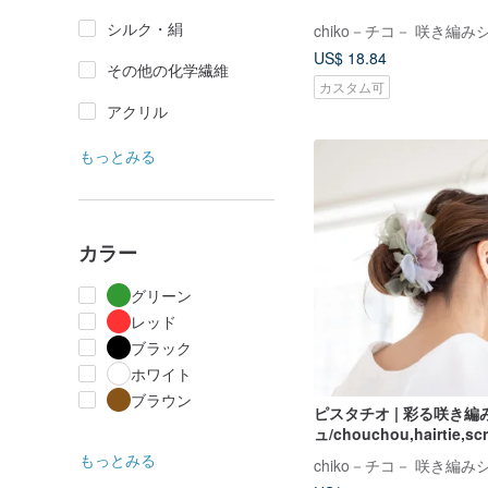
シルク・絹
chiko－チコ－ 咲き編み
US$ 18.84
その他の化学繊維
カスタム可
アクリル
もっとみる
カラー
グリーン
レッド
ブラック
ホワイト
ブラウン
ピスタチオ | 彩る咲き編
ュ/chouchou,hairtie,s
髮飾,蝴蝶結,頭飾,髮圈,髮
もっとみる
chiko－チコ－ 咲き編み