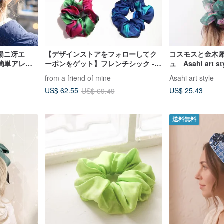
陽ニ冴エ
【デザインストアをフォローしてク
コスモスと金木
に簡単アレン
ーポンをゲット】フレンチシック -
ュ Asahi art
シルク100%プリントヘアゴム - ギフ
スタイル ビッ
from a friend of mine
Asahi art style
トセット
US$ 25.43
US$ 62.55
US$ 69.49
送料無料