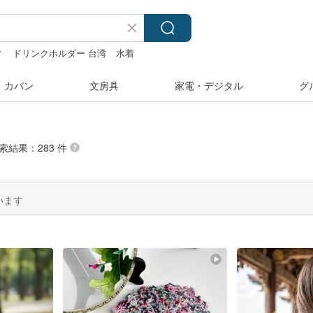
ィ
ドリンクホルダー 台湾
水着
・カバン
文房具
家電・デジタル
グ
検索結果：283 件
います