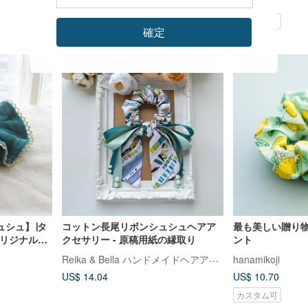
US$ 8.82
US$ 8.91
Pinkoi限定
カスタム可
確定
ュシュ】∣タ
コットン長尾リボンシュシュヘアア
最も美しい贈り
オリジナルロ
クセサリー - 原稿用紙の縁取り
ント
Reika & Bella ハンドメイドヘアアクセサリー
hanamikoji
US$ 14.04
US$ 10.70
カスタム可