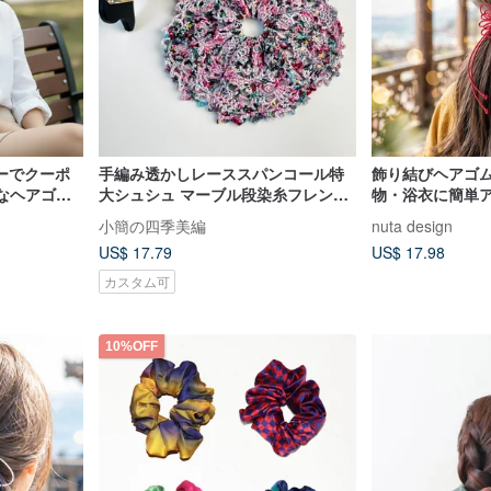
ーでクーポ
手編み透かしレーススパンコール特
飾り結びヘアゴム
なヘアゴム
大シュシュ マーブル段染糸フレンチ
物・浴衣に簡単
ムセット
クラシカルヘアゴム
小簡の四季美編
nuta design
US$ 17.79
US$ 17.98
カスタム可
10%OFF