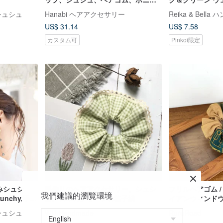
テールクリップ、ヘアピン、バレッ
シュシュ
Hanabi ヘアアクセサリー
タ、ヘアコーム
US$ 31.14
US$ 7.58
カスタム可
Pinkoi限定
みシュシ
手作りのヘアアクセサリー。シュシ
フリルヘアゴム 
我們建議的瀏覽環境
crunchy,手工
ュ。日本のグリーンの格子縞
イアンウィンド
夾,髮帶,髮飾
シュシュ
WIJ Handmade
RuruRoad