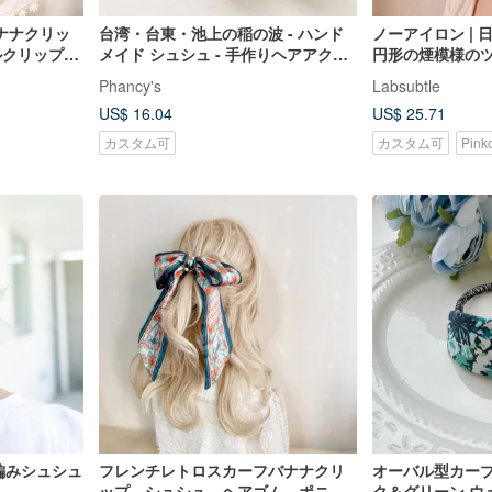
ナナクリッ
台湾・台東・池上の稲の波 - ハンド
ノーアイロン | 
ルクリップ
メイド シュシュ - 手作りヘアアクセ
円形の煙模様の
ップ ヘアフ
サリー
ャ | 手作りのヘア
ー
Phancy's
Labsubtle
US$ 16.04
US$ 25.71
カスタム可
カスタム可
Pin
咲き編みシュシュ
フレンチレトロスカーフバナナクリ
オーバル型カーブ
ップ、シュシュ、ヘアゴム、ポニー
ク＆グリーン ウ