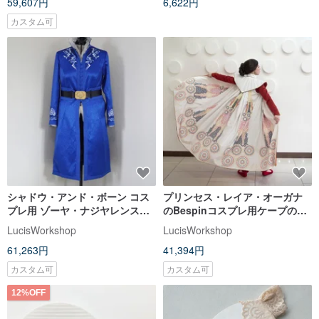
59,607円
6,622円
カスタム可
シャドウ・アンド・ボーン コス
プリンセス・レイア・オーガナ
プレ用 ゾーヤ・ナジヤレンスキ
のBespinコスプレ用ケープのみ
ー スカラー ブルー ケフタ
- 受注生産
LucisWorkshop
LucisWorkshop
61,263円
41,394円
カスタム可
カスタム可
12%OFF