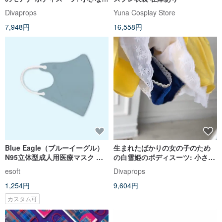
の子にぴったりの衣装
Divaprops
Yuna Cosplay Store
7,948円
16,558円
Blue Eagle（ブルーイーグル）
生まれたばかりの女の子のため
N95立体型成人用医療マスク デ
の白雪姫のボディスーツ: 小さな
イリーシリーズ ミスティブルー
女の子にぴったりの衣装
esoft
Divaprops
10枚入x1箱
1,254円
9,604円
カスタム可