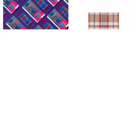
[赤、ブルーのミトン] ナショナ
カスタマイズされたギフト
ルトレンド香港スタイルの新し
MASKfolio S マスク カバー 香港
い中国スタイルのデザイナーマ
- レッド ホワイトブルー
sparklebykarenchan
PAPERY.ART
スク
3,982円
1,106円
カスタム可