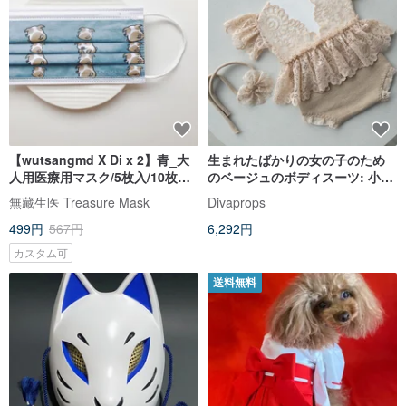
【wutsangmd X Di x 2】青_大
生まれたばかりの女の子のため
人用医療用マスク/5枚入/10枚箱
のベージュのボディスーツ: 小さ
/50枚箱/台湾製-医療用認証合格
な女の子にぴったりの服装
無藏生医 Treasure Mask
Divaprops
499円
567円
6,292円
カスタム可
送料無料