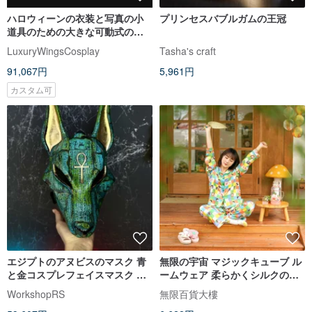
ハロウィーンの衣装と写真の小
プリンセスバブルガムの王冠
道具のための大きな可動式の黒
いコスプレ翼
LuxuryWingsCosplay
Tasha's craft
91,067円
5,961円
カスタム可
エジプトのアヌビスのマスク 青
無限の宇宙 マジックキューブ ル
と金コスプレフェイスマスク コ
ームウェア 柔らかくシルクのよ
スチュームオオカミ頭 ジャッカ
うな肌触り しわになりにくい パ
WorkshopRS
無限百貨大樓
ル
ジャマ上下セット