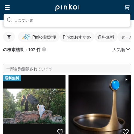
コスプレ 青
Pinkoi指定便
Pinkoiおすすめ
送料無料
セール
人気順
の検索結果：107 件
一部自動翻訳されています
送料無料