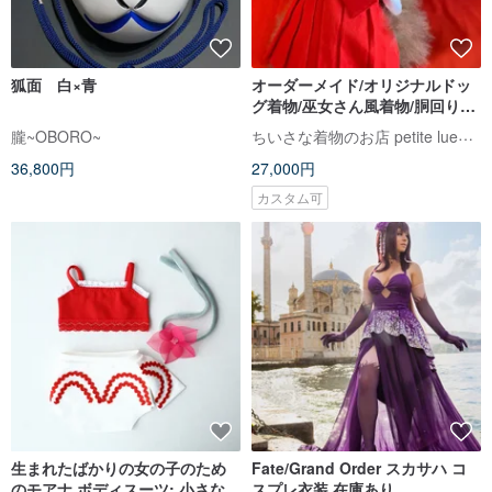
狐面 白×青
オーダーメイド/オリジナルドッ
グ着物/巫女さん風着物/胴回り着
丈35センチまで
ちいさな着物のお店 petite lueur kimono
朧~OBORO~
36,800円
27,000円
カスタム可
生まれたばかりの女の子のため
Fate/Grand Order スカサハ コ
のモアナ ボディスーツ: 小さな女
スプレ衣装 在庫あり