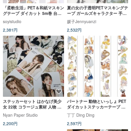
「柔軟生活」PET＆和紙マスキン
夏の女の子透明PETマスキングテ
グテープ ダイカット 5m巻 台湾
ープ ガールズキャラクター 手帳
製
素材
soyistudio
媛子Jennyuanzi
2,381円
2,532円
ステッカーセット はかなげ美少
パートナー 動物といっしょ PET
女 22枚 コラージュ素材 人物 背
ダイカットステッカーテープ 和
景付き Ethereal Girl
紙テープ 6m巻 (kiss-cut)
Nyan Paper Studio
丁丁 Ding Ding
2,200円
2,597円