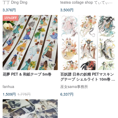
teatea collage shop てぃてぃ｜紙もの・ステッカー
丁丁 Ding Ding
3,376円
3,500円
15%OFF
花夢 PET & 和紙テープ 5m巻
百妖譜 日本の妖精 PETマスキン
グテープ シェルライト 10m巻 大
判
fanhua
巫女sama事務所
1,509円
1,775円
6,337円