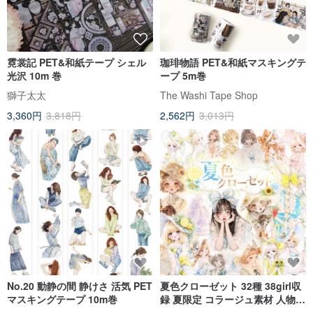
霓裳記 PET&和紙テープ シェル
珈琲物語 PET&和紙マスキングテ
光沢 10m 巻
ープ 5m巻
獅子太太
The Washi Tape Shop
3,360円
3,818円
2,562円
3,013円
No.20 動静の間 静けさ 活気 PET
夏色クローゼット 32種 38girl収
マスキングテープ 10m巻
録 夏限定 コラージュ素材 人物ス
テッカー teatea