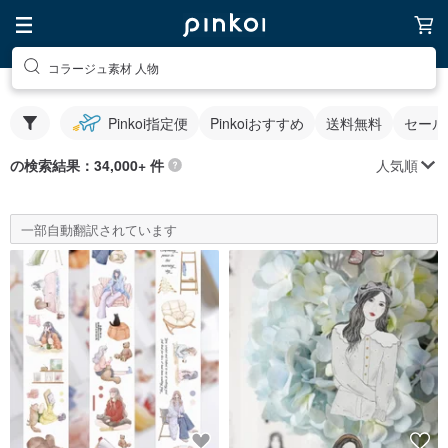
コラージュ素材 人物
Pinkoi指定便
Pinkoiおすすめ
送料無料
セール
人気順
の検索結果：34,000+ 件
一部自動翻訳されています