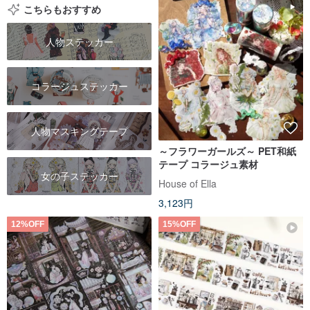
こちらもおすすめ
人物ステッカー
コラージュステッカー
人物マスキングテープ
～フラワーガールズ～ PET和紙
テープ コラージュ素材
女の子ステッカー
House of Ella
3,123円
12%OFF
15%OFF