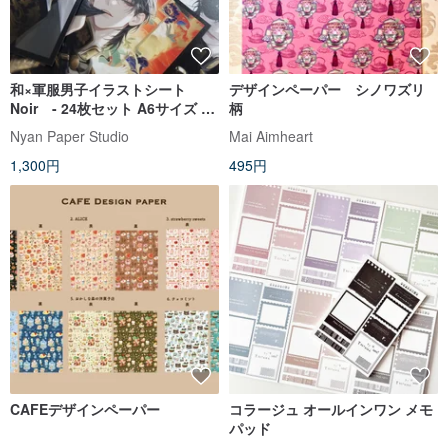
和×軍服男子イラストシート
デザインペーパー シノワズリ
Noir - 24枚セット A6サイズ 印
柄
刷所仕上げ おすそ分けファイル
Nyan Paper Studio
Mai Aimheart
コレクション向け 非粘着
1,300円
495円
CAFEデザインペーパー
コラージュ オールインワン メモ
パッド