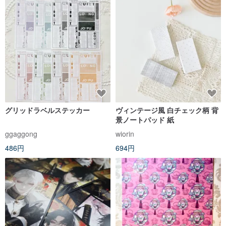
グリッドラベルステッカー
ヴィンテージ風 白チェック柄 背
景ノートパッド 紙
ggaggong
wiorin
486円
694円