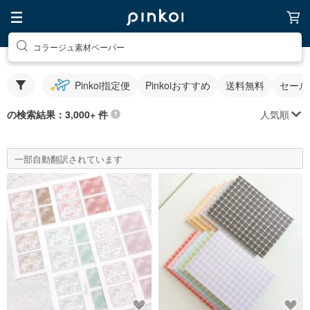
コラージュ素材ペーパー
Pinkoi指定便
Pinkoiおすすめ
送料無料
セール
人気順
の検索結果：3,000+ 件
一部自動翻訳されています