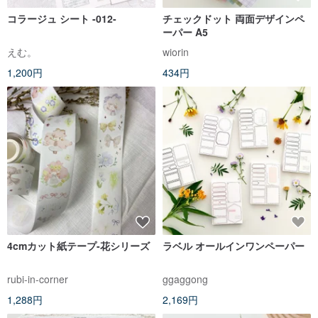
コラージュ シート -012-
チェックドット 両面デザインペ
ーパー A5
えむ。
wiorin
1,200円
434円
4cmカット紙テープ-花シリーズ
ラベル オールインワンペーパー
rubi-in-corner
ggaggong
1,288円
2,169円