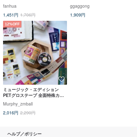
fanhua
ggaggong
1,451円
1,706円
1,909円
12%OFF
ミュージック・エディション
PETグロステープ 全面特殊カッ
ト
Murphy_zmball
2,016円
2,290円
ヘルプ／ポリシー