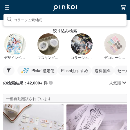
コラージュ素材紙
絞り込み検索
デザインペーパー
マスキングテープ
コラージュシート
デコレーションペーパー
Pinkoi指定便
Pinkoiおすすめ
送料無料
セール
人気順
の検索結果：42,000+ 件
一部自動翻訳されています