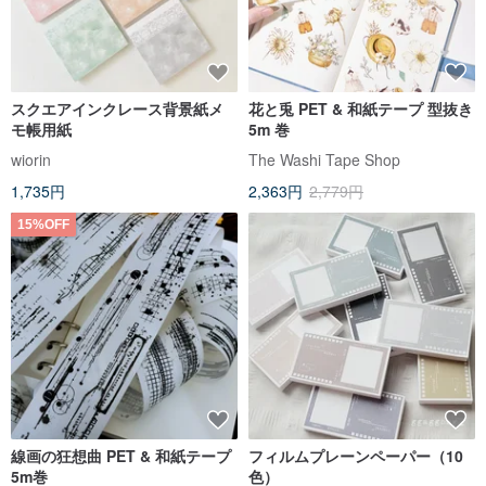
スクエアインクレース背景紙メ
花と兎 PET & 和紙テープ 型抜き
モ帳用紙
5m 巻
wiorin
The Washi Tape Shop
1,735円
2,363円
2,779円
15%OFF
線画の狂想曲 PET & 和紙テープ
フィルムプレーンペーパー（10
5m巻
色）