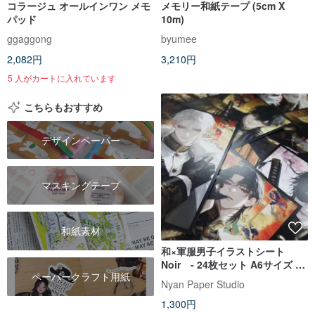
コラージュ オールインワン メモ
メモリー和紙テープ (5cm X
パッド
10m)
ggaggong
byumee
2,082円
3,210円
5 人がカートに入れています
こちらもおすすめ
デザインペーパー
マスキングテープ
和紙素材
和×軍服男子イラストシート
Noir - 24枚セット A6サイズ 印
ペーパークラフト用紙
刷所仕上げ おすそ分けファイル
Nyan Paper Studio
コレクション向け 非粘着
1,300円