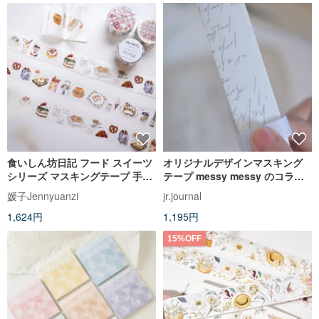
食いしん坊日記 フード スイーツ
オリジナルデザインマスキング
シリーズ マスキングテープ 手帳
テープ messy messy のコラー
素材
ジュに
媛子Jennyuanzi
jr.journal
1,624円
1,195円
15%OFF