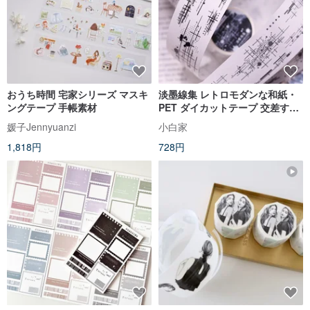
おうち時間 宅家シリーズ マスキ
淡墨線集 レトロモダンな和紙・
ングテープ 手帳素材
PET ダイカットテープ 交差する
チェック柄で多用途に使えるベ
媛子Jennyuanzi
小白家
ーステープ
1,818円
728円