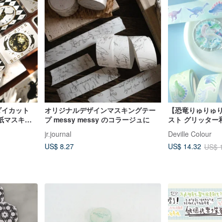
弾 ダイカット
オリジナルデザインマスキングテー
【恐竜りゅりゅ
紙マスキン
プ messy messy のコラージュに
スト グリッター
ド 手帳
レーション コラ
jr.journal
Deville Colour
US$ 8.27
US$ 14.32
US$ 