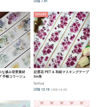
US$ 7.91
15%OFF
ロな滲み背景素材
妃雲花 PET & 和紙マスキングテープ
ープ 手帳コラージュ
5m巻
fanhua
US$ 12.16
US$ 14.30