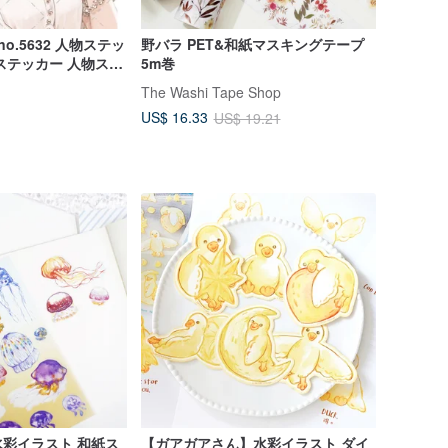
ker no.5632 人物ステッ
野バラ PET&和紙マスキングテープ
ステッカー 人物ステ
5m巻
テッカー オリジナル
The Washi Tape Shop
US$ 16.33
US$ 19.21
彩イラスト 和紙ス
【ガアガアさん】水彩イラスト ダイ