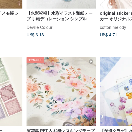
メモ帳 メ
【水彩祝福】水彩イラスト和紙テー
original stic
プ 手帳デコレーション シンプル 付
カー オリジナル
箋 コラージュ
ッカー 女の子ス
Deville Colour
cotton melody
人物ステッカー
US$ 6.13
US$ 4.71
15%OFF
ー
演花集 PET & 和紙マスキングテープ
【深海クラゲ】水