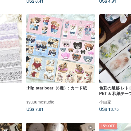
US$ 6.41
US$ 4.91
:Hip star bear（6種）: カード紙
色彩の足跡 レト
PET & 和紙テ
syuuumestudio
小白家
US$ 7.91
US$ 13.75
15%OFF