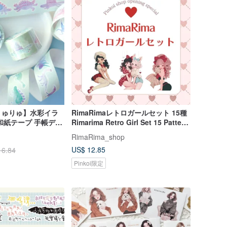
りゅりゅ】水彩イラ
RimaRimaレトロガールセット 15種
和紙テープ 手帳デコ
Rimarima Retro Girl Set 15 Pattern
ージュ 剥離紙付き
Pack
RimaRima_shop
US$ 12.85
16.84
Pinkoi限定