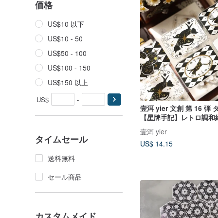
価格
US$10 以下
US$10 - 50
US$50 - 100
US$100 - 150
US$150 以上
US$
-
壹洱 yier 文創 第 16 
【星牌手記】レトロ調和
グテープ 猫 ポーカーカー
壹洱 yier
タイムセール
US$ 14.15
送料無料
セール商品
カスタムメイド