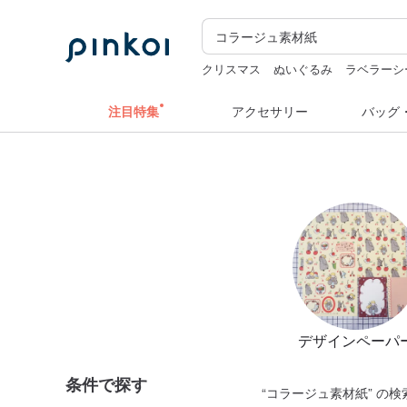
クリスマス
ぬいぐるみ
ラベラーシ
ドリンクホルダー 台湾
hwara
zizife
注目特集
アクセサリー
バッグ
デザインペーパ
条件で探す
“
コラージュ素材紙
” の検