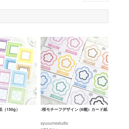
: 紙（150g）
:桜モチーフデザイン (6種): カード紙
syuuumestudio