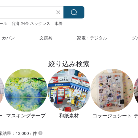
ール
台湾 24金 ネックレス
水着
i
・カバン
文房具
家電・デジタル
グ
絞り込み検索
ー
マスキングテープ
和紙素材
コラージュシート
索結果：42,000+ 件