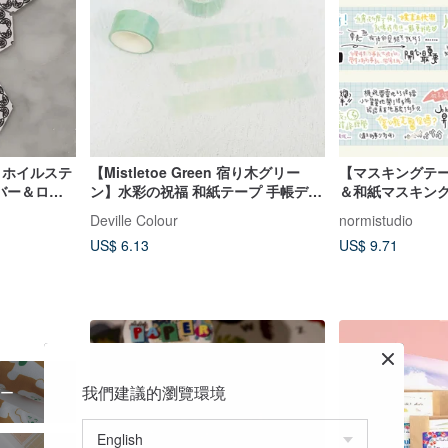
 ホイルステ
【Mistletoe Green 宿り木グリー
【マスキングテー
ルバー＆ロー
ン】水彩の祝福 和紙テープ 手帳デコ
＆和紙マスキングテ
レーション コラージュ
(kiss-cut)
Deville Colour
normistudio
US$ 6.13
US$ 9.71
我們建議的瀏覽環境
ー