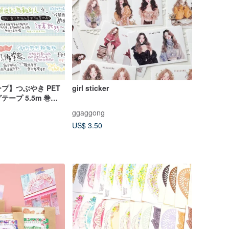
プ】つぶやき PET
girl sticker
ープ 5.5m 巻
ggaggong
US$ 3.50