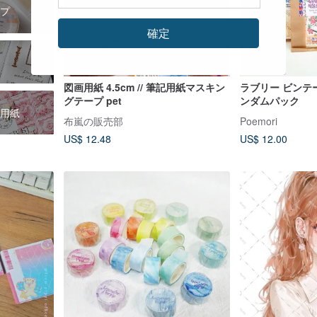
プ
確定
図画用紙 4.5cm // 筆記用紙マスキン
ラブリー ビンテ
グテープ pet
ンダムパック
用紙
布嵐の販売部
Poemori
US$ 12.48
US$ 12.00