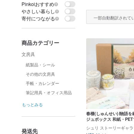
Pinkoiおすすめ
やさしい暮らし
一部自動翻訳されて
寄付につながる
商品カテゴリー
文房具
紙製品・シール
その他の文房具
手帳・カレンダー
筆記用具・オフィス用品
もっとみる
春棲(しゅんせい)∣物語
ジュボックス 和紙・PE
ギフトセット 手作り 手
シュリ ストーリーギャラ
発送先