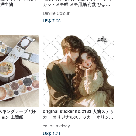
 洋生物
カットメモ帳 メモ用紙 付箋 ひよこ
アヒル かわいい
Deville Colour
US$ 7.66
キングテープ / 好
original sticker no.2133 人物ステッ
ョン 上質紙
カー オリジナルステッカー オリジナ
ル人物ステッカー 装飾ステッカー
cotton melody
cotton melody
US$ 4.71