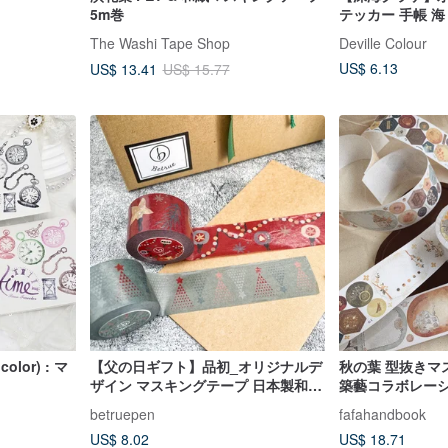
5m巻
テッカー 手帳 海
The Washi Tape Shop
Deville Colour
US$ 6.13
US$ 13.41
US$ 15.77
olor) : マ
【父の日ギフト】品初_オリジナルデ
秋の葉 型抜きマス
ザイン マスキングテープ 日本製和紙
築藝コラボレーシ
幅 3cm スピードカスタム
betruepen
fafahandbook
US$ 8.02
US$ 18.71