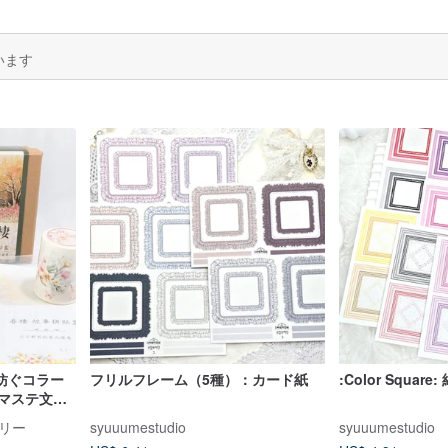
います
を紡ぐコラー
フリルフレーム（5種）：カード紙
:Color Square
Tマステ文具
帳デコ日記
リー
syuuumestudio
syuuumestudio