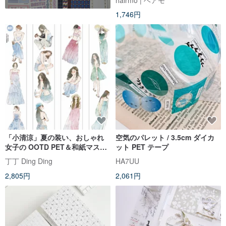
1,746円
「小清涼」夏の装い、おしゃれ
空気のパレット / 3.5cm ダイカ
女子の OOTD PET＆和紙マスキ
ット PET テープ
ングテープ（キス・カット）
丁丁 Ding Ding
HA7UU
2,805円
2,061円