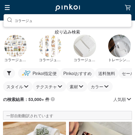
コラージュ
絞り込み検索
コラージュ素材
コラージュステッカー
コラージュペーパー
トレーシングペーパー
Pinkoi指定便
Pinkoiおすすめ
送料無料
セール
スタイル
テクスチャ
素材
カラー
人気順
の検索結果：53,000+ 件
一部自動翻訳されています