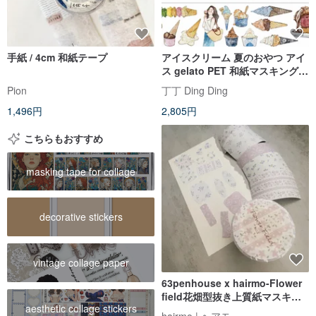
手紙 / 4cm 和紙テープ
アイスクリーム 夏のおやつ アイ
ス gelato PET 和紙マスキングテ
ープ (kiss-cut)
Pion
丁丁 Ding Ding
1,496円
2,805円
こちらもおすすめ
masking tape for collage
decorative stickers
vintage collage paper
63penhouse x hairmo-Flower
field花畑型抜き上質紙マスキン
aesthetic collage stickers
グテープ
hairmo | ヘアモ