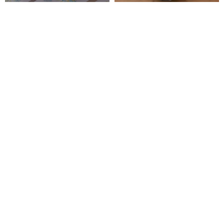
handmade collage supplies
薄暮の猫と花 twilight cat and
flowers - 光沢PETテープ
avocadomori studio
1,431円
型抜き PET マステ - キッチンの
霧白山茶 台湾和紙 特殊オイル印
小さな妖精たち
刷 マットPETマスキングテープ
レトロ風 花柄
BuBuCat・DaividCooksLove
媛子Jennyuanzi