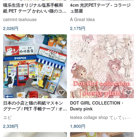
喵乐生活オリジナル塩系手帳和
4cm 光沢PETテープ - コラージ
紙 PET テープ かわいい猫のコラ
ュ部屋
ージュ
catmint-teahouse
A Great Idea
2,026円
2,175円
日本の小店と猫の和紙マスキン
DOT GIRL COLLECTION・
グテープ / PET 手帳テープ / オリ
Dusty pink
ジナルコラージュテープ
teatea collage shop てぃてぃ｜紙もの・ステッカー
エビ
2,338円
1,800円