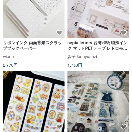
リボンインク 両面背景スクラッ
sepia letters 台湾和紙 特殊イン
プブックペーパー
ク マットPETテープ レトロモダ
ンな英文デザイン
wiorin
媛子Jennyuanzi
2,776円
1,753円