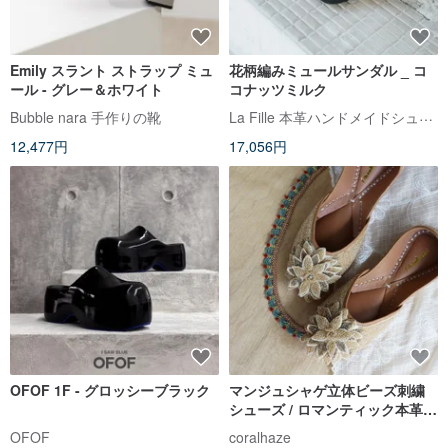
Emily スラント ストラップ ミュ
花柄編みミュールサンダル _ コ
ール - グレー＆ホワイト
コナッツミルク
La Fille 本革ハンドメイドシューズ
Bubble nara 手作りの靴
12,477円
17,056円
OFOF 1F - グロッシーブラック
マンジュシャゲ立体ビーズ刺繍
シューズ / ロマンティック本革シ
ューズ / インド手仕事パキスタン
OFOF
coralhaze
スタイル