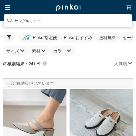
サンダルミュール
Pinkoi指定便
Pinkoiおすすめ
送料無料
セール
サイズ
素材
カラー
人気順
の検索結果：241 件
一部自動翻訳されています