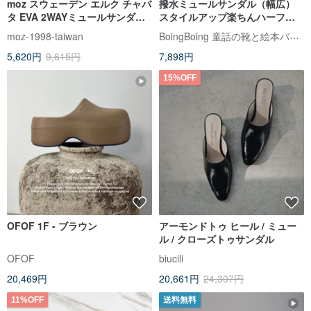
moz スウェーデン エルク チャバ
撥水ミュールサンダル（幅広）
タ EVA 2WAYミュールサンダル
スタイルアップ楽ちんハーフス
（ミルクティー）
リッパ - タピオカミルクティー
BoingBoing 童話の靴と絵本バッグ
moz-1998-taiwan
赤ずきん
5,620円
9,615円
7,898円
15%OFF
OFOF 1F - ブラウン
アーモンドトゥ ヒール / ミュー
ル / クローズトゥサンダル
OFOF
biucili
20,469円
20,661円
24,307円
11%OFF
送料無料