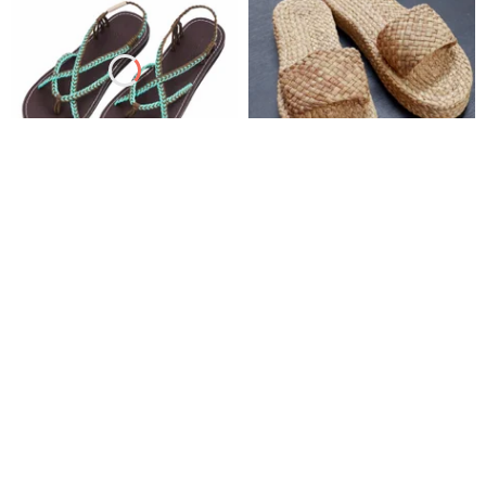
Autumn Turquoise Grey
編み込みサンダル ビーチサンダ
ル サンダル ヒールサンダル
marmoris
nornor
4,933円
9,146円
環境に優しい
環境に優しい
送料無料