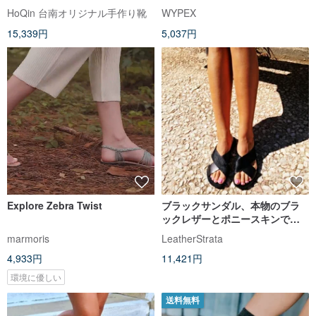
厚底サンダル-黒と白
HoQin 台南オリジナル手作り靴
WYPEX
15,339円
5,037円
Explore Zebra Twist
ブラックサンダル、本物のブラ
ックレザーとポニースキンで手
作りされたギリシャのサンダ
marmoris
LeatherStrata
ル。
4,933円
11,421円
環境に優しい
送料無料