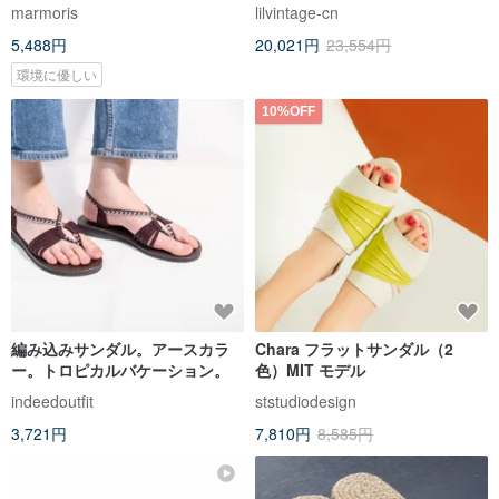
み ブラウン
marmoris
lilvintage-cn
5,488円
20,021円
23,554円
環境に優しい
10%OFF
編み込みサンダル。アースカラ
Chara フラットサンダル（2
ー。トロピカルバケーション。
色）MIT モデル
indeedoutfit
ststudiodesign
3,721円
7,810円
8,585円