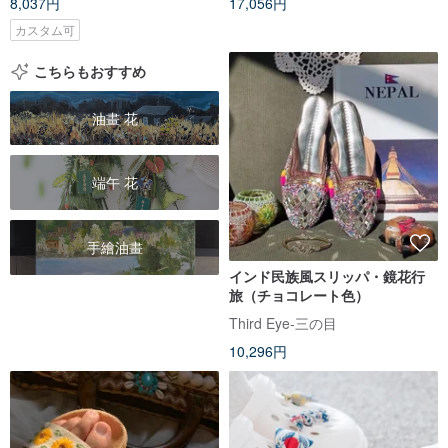
8,037円
17,056円
カスタム可
こちらもおすすめ
油畫 花
端午 花
手繪油畫
インド民族風スリッパ・鏡花行
旅（チョコレート色）
Third Eye-三の目
10,296円