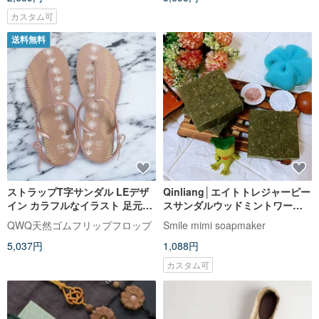
カスタム可
送料無料
ストラップT字サンダル LEデザ
Qinliang│エイトトレジャーピー
イン カラフルなイラスト 足元を
スサンダルウッドミントワーム
美しく見せる フローラ花と葉 ロ
ウッドクールソープ│Qinxinビッ
QWQ天然ゴムフリップフロップ
Smile mimi soapmaker
ーズゴールド
グキッズ＆アダルトエディショ
5,037円
1,088円
ンヒーリングアンドリリーフ
カスタム可