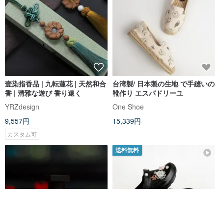
壹染指香品 | 九転蓮花 | 天然和合
台湾製/ 日本製の生地 で手縫いの
香 | 清雅な遊び 香り遠く
靴作り エスパドリーユ
YRZdesign
One Shoe
9,557円
15,339円
カスタム可
送料無料