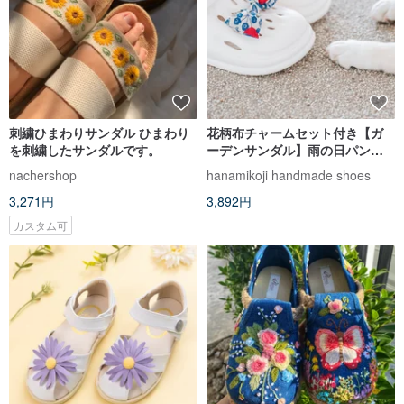
刺繍ひまわりサンダル ひまわり
花柄布チャームセット付き【ガ
を刺繍したサンダルです。
ーデンサンダル】雨の日パンチ
ングシューズ 台湾製 フタル酸エ
nachershop
hanamikoji handmade shoes
ステル不使用 サンダル
3,271円
3,892円
カスタム可