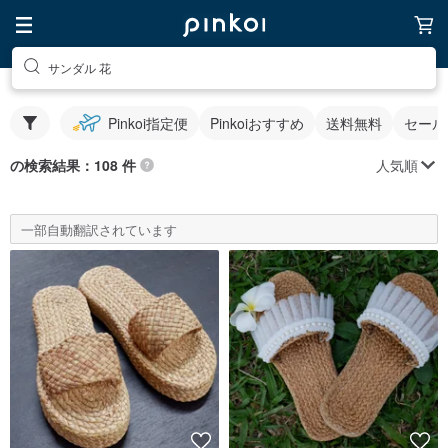
サンダル 花
Pinkoi指定便
Pinkoiおすすめ
送料無料
セール
人気順
の検索結果：108 件
一部自動翻訳されています