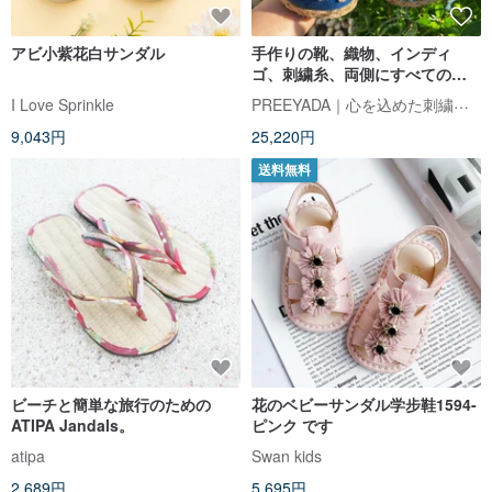
アビ小紫花白サンダル
手作りの靴、織物、インディ
ゴ、刺繍糸、両側にすべての手
があります
PREEYADA｜心を込めた刺繍アート
I Love Sprinkle
9,043円
25,220円
送料無料
ビーチと簡単な旅行のための
花のベビーサンダル学步鞋1594-
ATIPA Jandals。
ピンク です
atipa
Swan kids
2,689円
5,695円