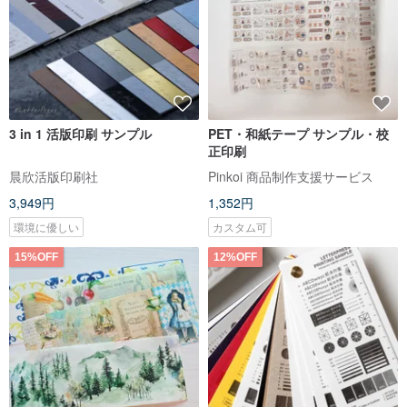
3 in 1 活版印刷 サンプル
PET・和紙テープ サンプル・校
正印刷
晨欣活版印刷社
Pinkoi 商品制作支援サービス
3,949円
1,352円
環境に優しい
カスタム可
15%OFF
12%OFF