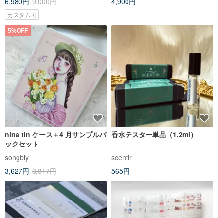
6,980円
9,000円
4,900円
カスタム可
5%OFF
nina tin ケース＋4 月サンプルパ
香水テスター単品（1.2ml）
ックセット
songbly
scentir
3,627円
3,817円
565円