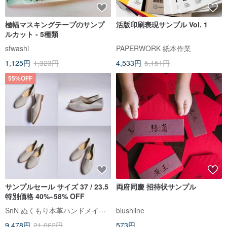
極幅マスキングテープのサンプ
活版印刷表現サンプル Vol. 1
ルカット - 5種類
sfwashi
PAPERWORK 紙本作業
1,125円
1,323円
4,533円
5,151円
55%OFF
サンプルセール サイズ 37 / 23.5
両府同慶 招待状サンプル
特別価格 40%~58% OFF
SnN ぬくもり本革ハンドメイドシューズ
blushline
9,478円
21,062円
573円