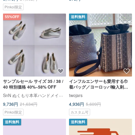
Pinkoi限定
55%OFF
送料無料
サンプルセール サイズ 35 / 38 /
インフルエンサーも愛用する巾
40 特別価格 40%~58% OFF
着バッグ／ヨーロッパ輸入刺繍
生地
SnN ぬくもり本革ハンドメイドシューズ
twojars
9,736円
21,634円
4,936円
5,609円
Pinkoi限定
カスタム可
送料無料
送料無料