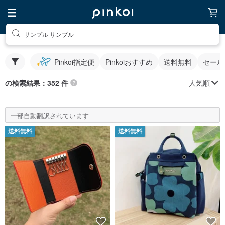
サンプル サンプル
Pinkoi指定便
Pinkoiおすすめ
送料無料
セール
人気順
の検索結果：352 件
一部自動翻訳されています
送料無料
送料無料