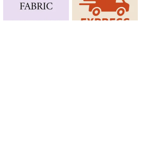
89色のリネンホームテキスタイ
エクスプレス配送
ル生地サンプル、見本/生地スク
ラップパレット
True Things
True Things
994円
4,140円
カスタム可
カスタム可