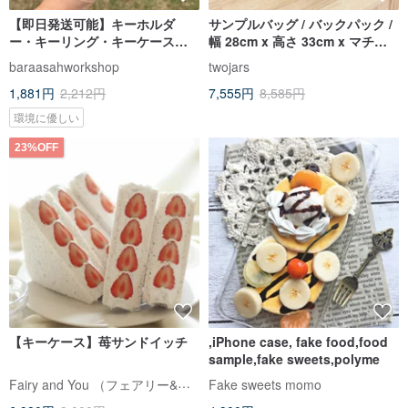
【即日発送可能】キーホルダ
サンプルバッグ / バックパック /
ー・キーリング・キーケース。
幅 28cm x 高さ 33cm x マチ
一点限りの現品、名入れ刻印も
16cm
baraasahworkshop
twojars
承ります。
1,881円
2,212円
7,555円
8,585円
環境に優しい
23%OFF
【キーケース】苺サンドイッチ
,iPhone case, fake food,food
sample,fake sweets,polyme
Fairy and You （フェアリー&ユー）
Fake sweets momo