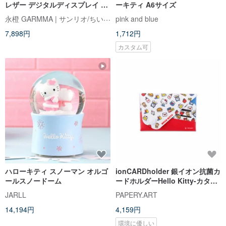
レザー デジタルディスプレイ PD
ーキティ A6サイズ
急速充電 パワーバンク 38.5Wh
永橙 GARMMA | サンリオ/ちいかわ/もふさんど/クレヨンしんちゃん 台湾正規ストア
pink and blue
7,898円
1,712円
カスタム可
ハローキティ スノーマン オルゴ
ionCARDholder 銀イオン抗菌カ
ールスノードーム
ードホルダーHello Kitty-カタカ
ナ
JARLL
PAPERY.ART
14,194円
4,159円
環境に優しい