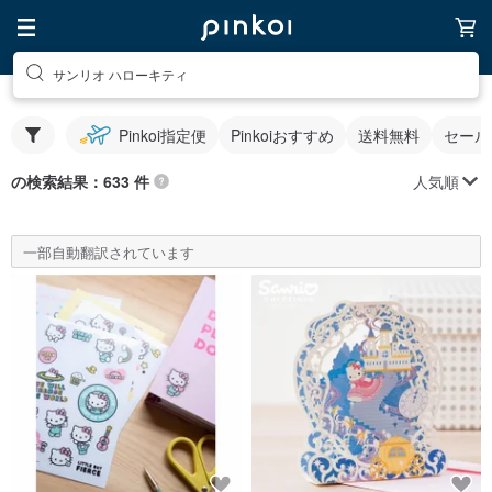
サンリオ ハローキティ
Pinkoi指定便
Pinkoiおすすめ
送料無料
セール
人気順
の検索結果：633 件
一部自動翻訳されています