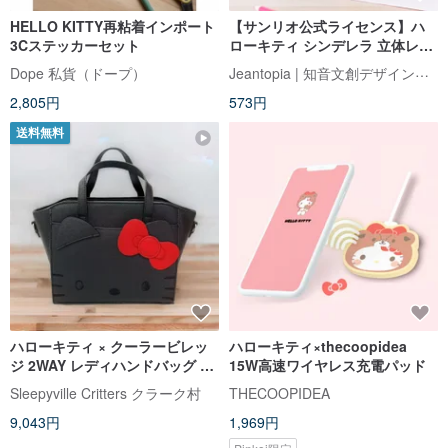
HELLO KITTY再粘着インポート
【サンリオ公式ライセンス】ハ
3Cステッカーセット
ローキティ シンデレラ 立体レー
ザーカットカード | 9797989
Jeantopia | 知音文創デザインショップ
Dope 私貨（ドープ）
2,805円
573円
送料無料
ハローキティ × クーラービレッ
ハローキティ×thecoopidea
ジ 2WAY レディハンドバッグ ブ
15W高速ワイヤレス充電パッド
ラック
Sleepyville Critters クラーク村
THECOOPIDEA
9,043円
1,969円