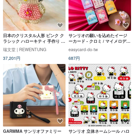
日本のクリスタル人形 ピンク ク
サンリオの願いを込めたイージ
ラシック ハローキティ 手作り ス
ーカード - クロミ / マイメロディ
ティッキー コレクション アンテ
/ ポムポムプリン / シナモロール
瑞文堂 | REWENTUNG
easycard-do-tw
ィーク スワロフスキー
/ ハローキティ
37,201円
687円
GARMMA サンリオファミリー
サンリオ 立体ネームシール ハロ