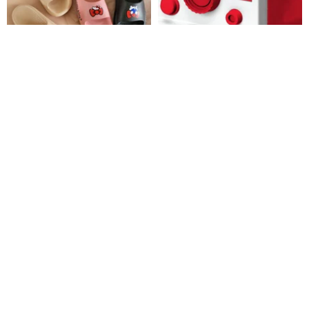
Hello Kitty ハローキティ 防水厚
サンリオキャラクターズ レトロ
底スリッパ カーキ/黒/ピンク
1HD ミニデジタルカメラ - ハロ
ーキティ
BoingBoing 童話の靴と絵本バッグ
animationworkshop
3,377円
6,614円