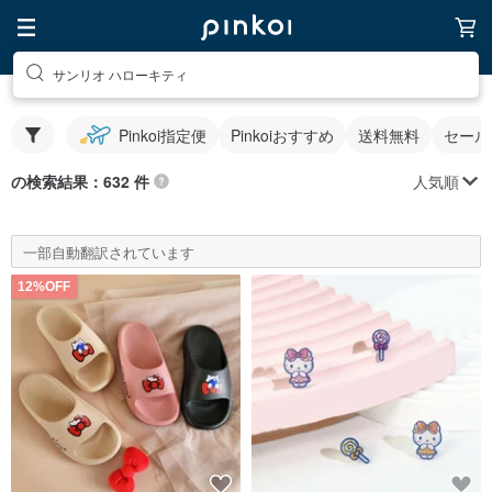
サンリオ ハローキティ
Pinkoi指定便
Pinkoiおすすめ
送料無料
セール
人気順
の検索結果：632 件
一部自動翻訳されています
12%OFF