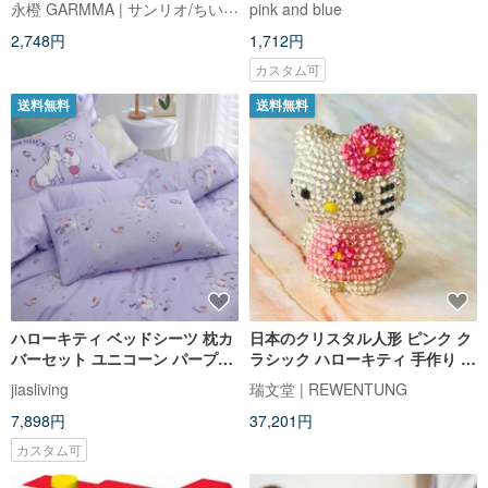
永橙 GARMMA | サンリオ/ちいかわ/もふさんど/クレヨンしんちゃん 台湾正規ストア
pink and blue
2,748円
1,712円
カスタム可
送料無料
送料無料
ハローキティ ベッドシーツ 枕カ
日本のクリスタル人形 ピンク ク
バーセット ユニコーン パープル
ラシック ハローキティ 手作り ス
パープル品
ティッキー コレクション アンテ
jiasliving
瑞文堂 | REWENTUNG
ィーク スワロフスキー
7,898円
37,201円
カスタム可