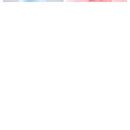
ハローキティ スノーマン オルゴ
ハローキティ プリンセス 誕生日
ールスノードーム
パーティー クリスタルボール オ
ルゴール 誕生日 クリスマス 交換
JARLL
JARLL
ギフト サンリオ
14,194円
7,898円
送料無料
限定版 / ハローキティ トゥース
ハローキティ×thecoopidea
フィクサー ハンドメイドおしゃ
15W高速ワイヤレス充電パッド
ぶりチェーン ギフトボックス /