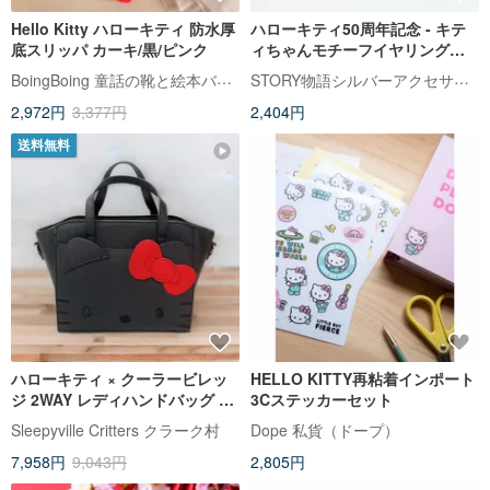
Hello Kitty ハローキティ 防水厚
ハローキティ50周年記念 - キテ
底スリッパ カーキ/黒/ピンク
ィちゃんモチーフイヤリングセ
ット - スイーツ
BoingBoing 童話の靴と絵本バッグ
STORY物語シルバーアクセサリー
2,972円
3,377円
2,404円
送料無料
ハローキティ × クーラービレッ
HELLO KITTY再粘着インポート
ジ 2WAY レディハンドバッグ ブ
3Cステッカーセット
ラック
Sleepyville Critters クラーク村
Dope 私貨（ドープ）
7,958円
9,043円
2,805円