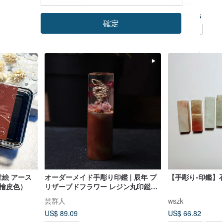
舒霂軒の篆刻
sealstar
US$ 75.73
US$ 53.46
確定
カスタム可
カスタム可
世絵 アース
オーダーメイド手彫り印鑑 | 辰年 プ
【手彫り-印鑑】
（檜皮色）
リザーブドフラワー レジン丸印鑑
1.7 CM | 篆刻印鑑
芸群人
wszk
US$ 89.09
US$ 66.82