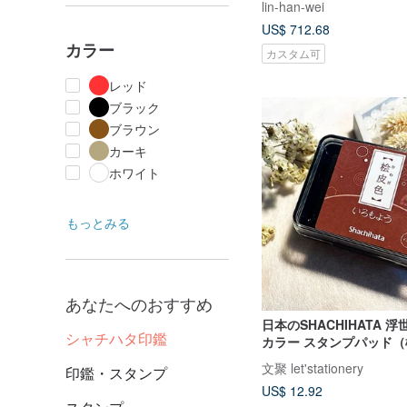
lin-han-wei
US$ 712.68
カラー
カスタム可
レッド
ブラック
ブラウン
カーキ
ホワイト
もっとみる
あなたへのおすすめ
日本のSHACHIHATA 浮
シャチハタ印鑑
カラー スタンプパッド
文聚 let'stationery
印鑑・スタンプ
US$ 12.92