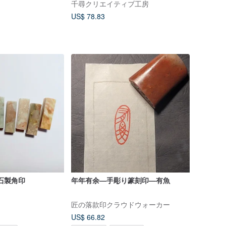
千尋クリエイティブ工房
US$ 78.83
石製角印
年年有余—手彫り篆刻印—有魚
匠の落款印クラウドウォーカー
US$ 66.82