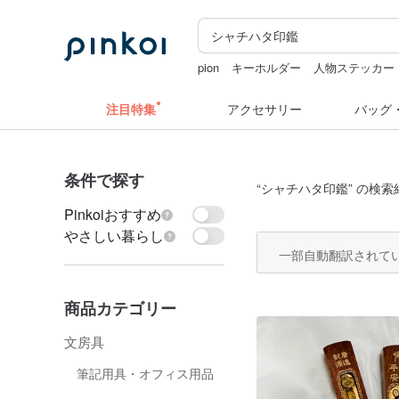
pion
キーホルダー
人物ステッカー
sugar valentine
台湾 24金 ネックレ
注目特集
アクセサリー
バッグ
条件で探す
“
シャチハタ印鑑
” の検索
Pinkoiおすすめ
やさしい暮らし
一部自動翻訳されて
商品カテゴリー
文房具
筆記用具・オフィス用品