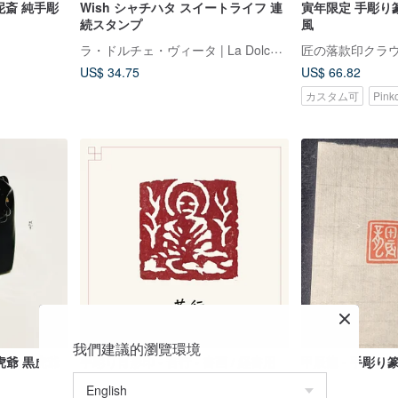
泥斎 純手彫
Wish シャチハタ スイートライフ 連
寅年限定 手彫り
続スタンプ
風
ラ・ドルチェ・ヴィータ | La Dolce Vita
匠の落款印クラ
US$ 34.75
US$ 66.82
カスタム可
Pin
我們建議的瀏覽環境
虎爺 黒虎爺
手彫り肖形印 • 苦行 • 書画 / 経書用
甲辰龍 - 手彫り