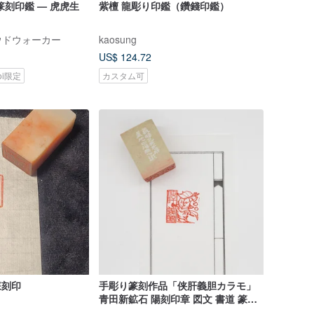
篆刻印鑑 — 虎虎生
紫檀 龍彫り印鑑（鑽錢印鑑）
ウドウォーカー
kaosung
US$ 124.72
koi限定
カスタム可
篆刻印
手彫り篆刻作品「侠肝義胆カラモ」
青田新鉱石 陽刻印章 図文 書道 篆刻
雅印