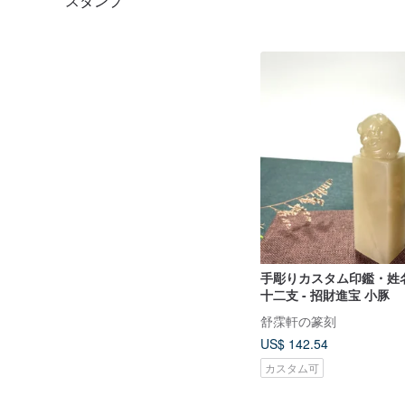
スタンプ
手彫りカスタム印鑑・姓
十二支 - 招財進宝 小豚
舒霂軒の篆刻
US$ 142.54
カスタム可