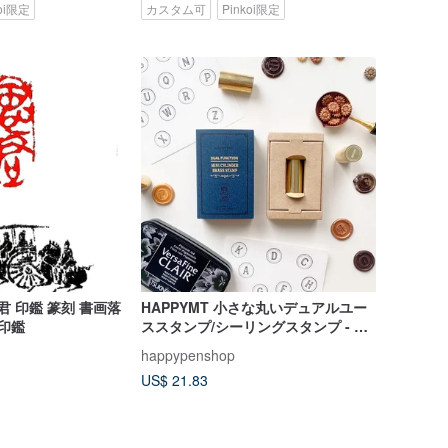
koi限定
カスタム可
Pinkoi限定
 印鑑 篆刻 書画落
HAPPYMT 小さな丸いデュアルユー
り印鑑
ススタンプ/シーリングスタンプ - ヴ
ィンテージアルファベット全26種
happypenshop
US$ 21.83