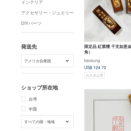
インテリア
アクセサリー・ジュエリー
DIYパーツ
発送先
限定品 紅紫檀 干支如意
角）
kaosung
アメリカ合衆国
US$ 124.72
カスタム可
ショップ所在地
台湾
中国
すべての国・地域