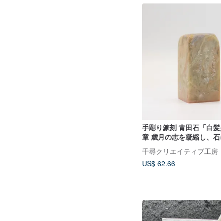
手彫り篆刻 青田石「白
章 歳月の志を凝縮し、
な情熱 書道水墨画に
千尋クリエイティブ工房
US$ 62.66