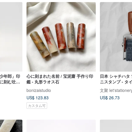
髪少年郎」印
心に刻まれた名前 / 宝泥齋 手作り印
日本 シャチハタ
石に刻む壮大
鑑 - 丸形ラオス石
ニスタンプ - タ
bonizaistudio
文聚 let'stationer
US$ 123.83
US$ 26.73
カスタム可