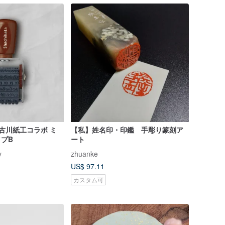
 古川紙工コラボ ミ
【私】姓名印・印鑑 手彫り篆刻ア
イプB
ート
y
zhuanke
US$ 97.11
カスタム可