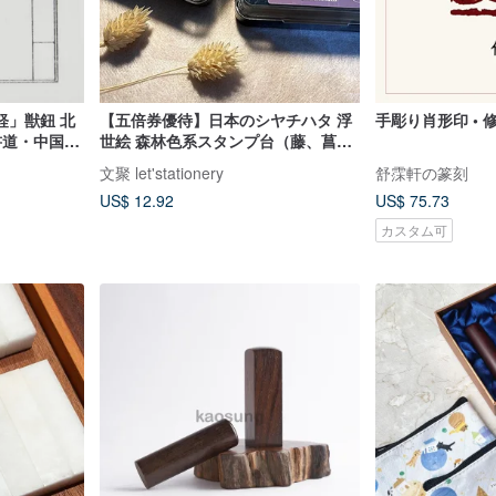
軽」獣鈕 北
【五倍券優待】日本のシヤチハタ 浮
手彫り肖形印 • 修
書道・中国画
世絵 森林色系スタンプ台（藤、菖
蒲）
文聚 let'stationery
舒霂軒の篆刻
US$ 12.92
US$ 75.73
カスタム可