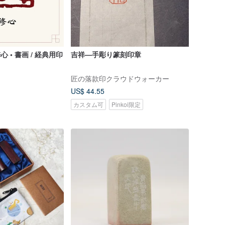
心 • 書画 / 経典用印
吉祥—手彫り篆刻印章
匠の落款印クラウドウォーカー
US$ 44.55
カスタム可
Pinkoi限定