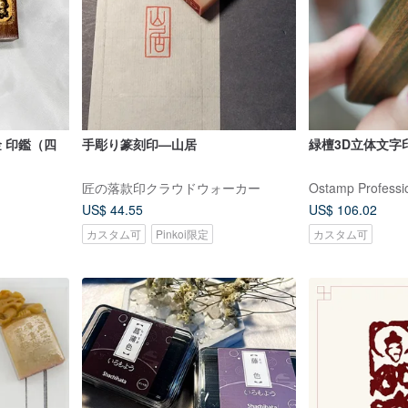
金 印鑑（四
手彫り篆刻印—山居
緑檀3D立体文字
匠の落款印クラウドウォーカー
Ostamp Professi
US$ 44.55
US$ 106.02
カスタム可
Pinkoi限定
カスタム可