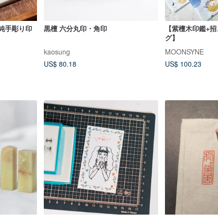
 純手彫り印
黒檀 六分丸印・角印
【紫檀木印鑑+招
グ】
kaosung
MOONSYNE
US$ 80.18
US$ 100.23