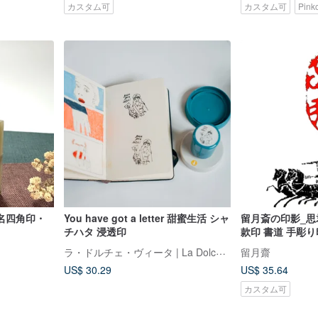
カスタム可
カスタム可
Pin
名四角印・
You have got a letter 甜蜜生活 シャ
留月斎の印影_思君
チハタ 浸透印
款印 書道 手彫
ラ・ドルチェ・ヴィータ | La Dolce Vita
留月齋
US$ 30.29
US$ 35.64
カスタム可