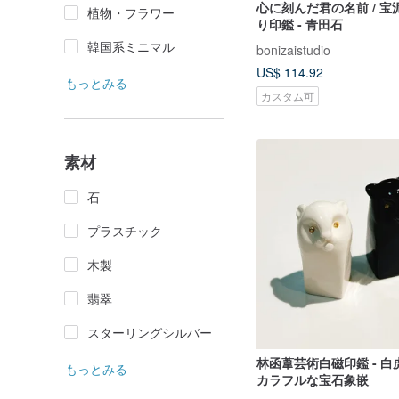
心に刻んだ君の名前 / 宝
植物・フラワー
り印鑑 - 青田石
韓国系ミニマル
bonizaistudio
US$ 114.92
もっとみる
カスタム可
素材
石
プラスチック
木製
翡翠
スターリングシルバー
林函葦芸術白磁印鑑 - 白
もっとみる
カラフルな宝石象嵌