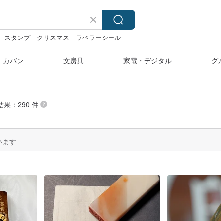
スタンプ
クリスマス
ラベラーシール
ス
・カバン
文房具
家電・デジタル
グ
結果：290 件
います