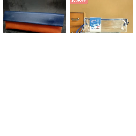
10%OFF
屋-レザーペンケース/ペンボック
All Pass / 透明スクエアペンケー
ス
ス (4 色) SPC-357 ペンケース 筆
入れ
liangjen
三瑩文房具
7,898円
671円
745円
10%OFF