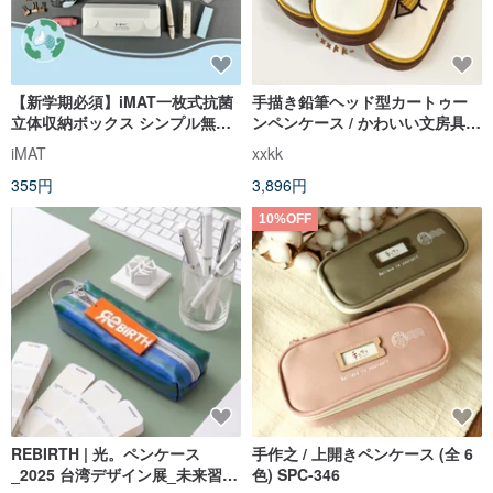
【新学期必須】iMAT一枚式抗菌
手描き鉛筆ヘッド型カートゥー
立体収納ボックス シンプル無印
ンペンケース / かわいい文房具収
DIY折りたたみ式 組み立て
納 / 学生やオフィスへのギフト
iMAT
xxkk
355円
3,896円
10%OFF
REBIRTH | 光。ペンケース
手作之 / 上開きペンケース (全 6
_2025 台湾デザイン展_未来習武
色) SPC-346