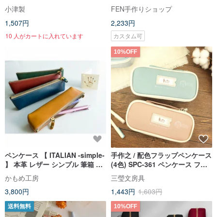
ース 手帳 証明書 メッシュ 透明
のプラネタリウムリーディング
小津製
FEN手作りショップ
収納 ペンケース
ペンケース - ペンケース -
1,507円
2,233円
10 人がカートに入れています
カスタム可
10%OFF
ペンケース 【 ITALIAN -simple-
手作之 / 配色フラップペンケース
】 本革 レザー シンプル 筆箱 コ
(4色) SPC-361 ペンケース フリ
ンパクト 父の日 GH02K
ップペンケース
かもめ工房
三瑩文房具
3,800円
1,443円
1,603円
送料無料
10%OFF