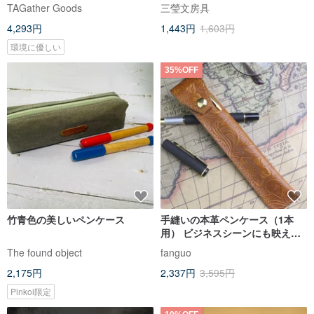
所
TAGather Goods
三瑩文房具
4,293円
1,443円
1,603円
環境に優しい
35%OFF
竹青色の美しいペンケース
手縫いの本革ペンケース（1本
用） ビジネスシーンにも映える
真鍮製、シンプルで上品な保護
The found object
fanguo
ケース
2,175円
2,337円
3,595円
Pinkoi限定