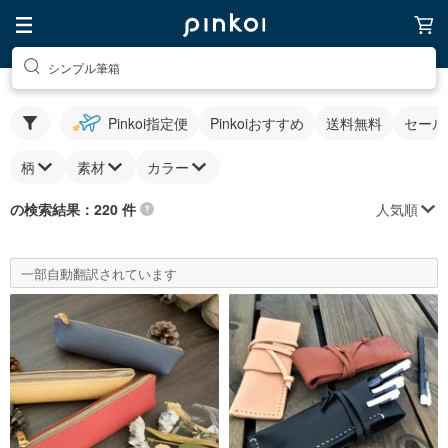
シンプル筆箱
Pinkoi指定便
Pinkoiおすすめ
送料無料
セール
柄
素材
カラー
人気順
の検索結果：220 件
一部自動翻訳されています