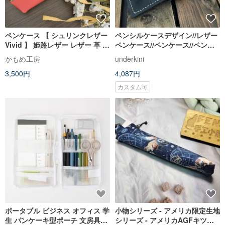
ペンケース 【 シュリンクレザー
ペンシルケースデザイン//レザー
Vivid 】 姫路レザー レザー 革 シ
ペンケース//ペンケース//ペンホ
ュリンク 筆箱 コンパクト 母の日
ルダー//シンプル//フリーレタリ
かもめ工房
underkini
GS03K
ング//クリスマスギフト
3,500円
4,087円
カスタム可
ポータブル ビジネス オフィス 学
小物シリーズ - アメリカ限定生地
生 パンケーキ型ポーチ 文房具ケ
シリーズ - アメリカAGFキツネ