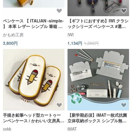
ペンケース 【 ITALIAN -simple-
【ギフトにおすすめ】IWI クラシ
】 本革 レザー シンプル 筆箱 コ
ックシリーズ ペンケース #選べ
ンパクト 父の日 GH02K
る4色
かもめ工房
IWI
3,800円
1,134円
1,260円
手描き鉛筆ヘッド型カートゥー
【新学期必須】iMAT一枚式抗菌
ンペンケース / かわいい文房具収
立体収納ボックス シンプル無印
納 / 学生やオフィスへのギフト
DIY折りたたみ式 組み立て
xxkk
iMAT