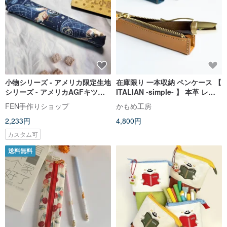
小物シリーズ - アメリカ限定生地
在庫限り 一本収納 ペンケース 【
シリーズ - アメリカAGFキツネ
ITALIAN -simple- 】 本革 レザ
のプラネタリウムリーディング
ー プルームテック シンプル
FEN手作りショップ
かもめ工房
ペンケース - ペンケース -
HH17K
2,233円
4,800円
カスタム可
送料無料