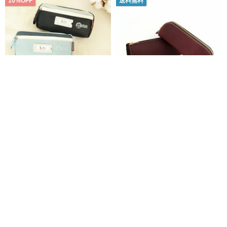
10%OFF
送料無料
手作之 / 配色サンドイッチペンケ
瑞文堂 カーフスキン シンプルペ
ース (3色) SPC-362 ペンケース
ンケース | ギフト ペンケース 文
具ケース シンプル カーフスキン
三瑩文房具
瑞文堂 | REWENTUNG
マルチポーチ
1,160円
1,288円
7,154円
Pinkoi限定