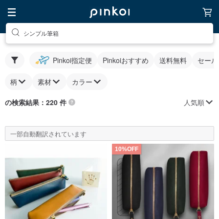
シンプル筆箱
Pinkoi指定便
Pinkoiおすすめ
送料無料
セール
柄
素材
カラー
人気順
の検索結果：220 件
一部自動翻訳されています
10%OFF