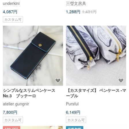
ルダー//シンプル//フリーレタリ
underkini
三瑩文房具
ング//クリスマスギフト
4,087円
1,288円
1,431円
カスタム可
シンプルなスリムペンケース
【カスタマイズ】 ペンケース -マ
No.3 ブッテーロ
ーブル
atelier gungnir
Pursful
7,800円
6,149円
カスタム可
カスタム可