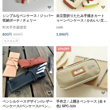
シンプルなペンケース / ジッパー
自立型折りたたみ手描きカート
収納ポーチ / チェリー
ゥーンペンケース / かわいい文房
具収納 / 学生やオフィスへのギフ
时光手作裁缝室
xxkk
ト
800円
909円
3,896円
カスタム可
10%OFF
ペンシルケースデザイン//レザー
手作之 / 上開きペンケース (全 4
ペンケース//ペンケース//ペンホ
色) SPC-320