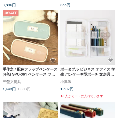
3,896円
355円
10%OFF
手作之 / 配色フラップペンケース
ポータブル ビジネス オフィス 学
(4色) SPC-361 ペンケース フリ
生 パンケーキ型ポーチ 文房具ケ
ップペンケース
ース 手帳 証明書 メッシュ 透明
三瑩文房具
小津製
収納 ペンケース
1,443円
1,603円
1,507円
15 人がカートに入れています