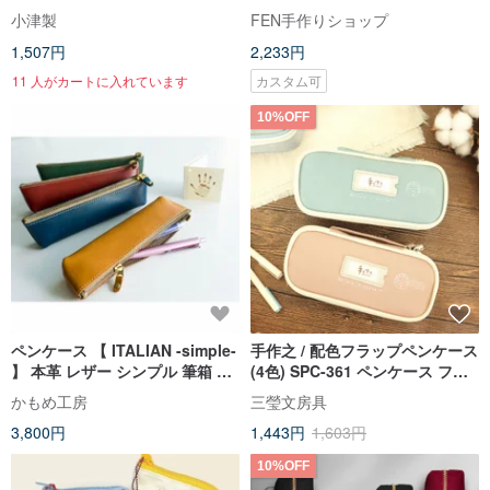
ース 手帳 証明書 メッシュ 透明
のプラネタリウムリーディング
小津製
FEN手作りショップ
収納 ペンケース
ペンケース - ペンケース -
1,507円
2,233円
11 人がカートに入れています
カスタム可
10%OFF
ペンケース 【 ITALIAN -simple-
手作之 / 配色フラップペンケース
】 本革 レザー シンプル 筆箱 コ
(4色) SPC-361 ペンケース フリ
ンパクト 父の日 GH02K
ップペンケース
かもめ工房
三瑩文房具
3,800円
1,443円
1,603円
10%OFF