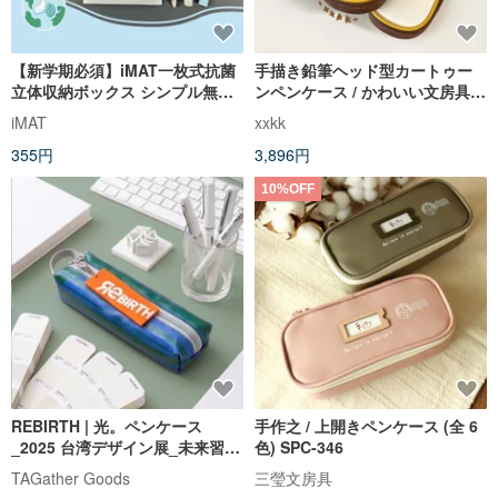
【新学期必須】iMAT一枚式抗菌
手描き鉛筆ヘッド型カートゥー
立体収納ボックス シンプル無印
ンペンケース / かわいい文房具収
DIY折りたたみ式 組み立て
納 / 学生やオフィスへのギフト
iMAT
xxkk
355円
3,896円
10%OFF
REBIRTH | 光。ペンケース
手作之 / 上開きペンケース (全 6
_2025 台湾デザイン展_未来習武
色) SPC-346
所
TAGather Goods
三瑩文房具