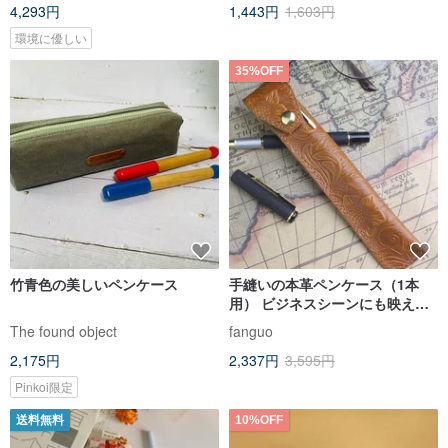
4,293円
1,443円
1,603円
環境に優しい
35%OFF
竹青色の美しいペンケース
手縫いの本革ペンケース（1本
用） ビジネスシーンにも映える
真鍮製、シンプルで上品な保護
The found object
fanguo
ケース
2,175円
2,337円
3,595円
Pinkoi限定
送料無料
10%OFF