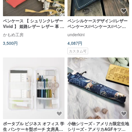
ペンケース 【 シュリンクレザー
ペンシルケースデザイン//レザー
Vivid 】 姫路レザー レザー 革 シ
ペンケース//ペンケース//ペンホ
ュリンク 筆箱 コンパクト 母の日
ルダー//シンプル//フリーレタリ
かもめ工房
underkini
GS03K
ング//クリスマスギフト
3,500円
4,087円
カスタム可
ポータブル ビジネス オフィス 学
小物シリーズ - アメリカ限定生地
生 パンケーキ型ポーチ 文房具ケ
シリーズ - アメリカAGFキツネ