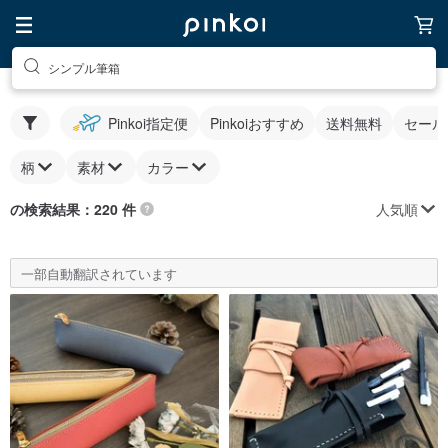
シンプル筆箱
Pinkoi指定便
Pinkoiおすすめ
送料無料
セール
柄
素材
カラー
人気順
の検索結果：220 件
一部自動翻訳されています