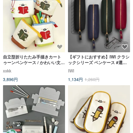
自立型折りたたみ手描きカート
【ギフトにおすすめ】IWI クラシ
ゥーンペンケース / かわいい文房
ックシリーズ ペンケース #選べ
具収納 / 学生やオフィスへのギフ
る4色
xxkk
IWI
ト
3,896円
1,134円
1,260円