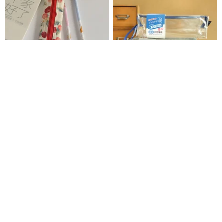
シンプルなペンケース / ジッパー
All Pass / 透明スクエアペンケー
収納ポーチ / チェリー
ス (4 色) SPC-357 ペンケース 筆
入れ
时光手作裁缝室
三瑩文房具
909円
671円
745円
カスタム可
10%OFF