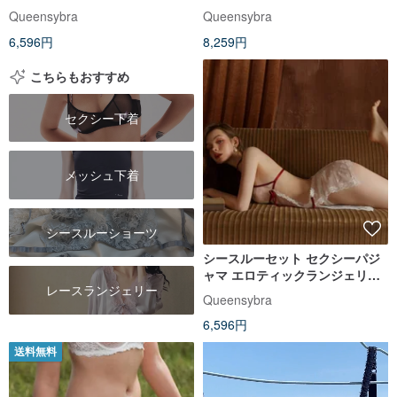
ンジェリー
Queensybra
Queensybra
6,596円
8,259円
こちらもおすすめ
セクシー下着
メッシュ下着
シースルーショーツ
シースルーセット セクシーパジ
ャマ エロティックランジェリー
レースランジェリー
セクシーランジェリー 肌触りの
Queensybra
良いシルクパジャマ セクシーパ
6,596円
ジャマ サテンパジャマ
送料無料