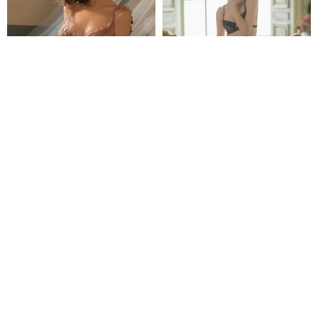
セクシーセットシースルー3色
魅惑のバイカラーシアーショー
ツ
Queensybra
NUDE
6,596円
5,609円