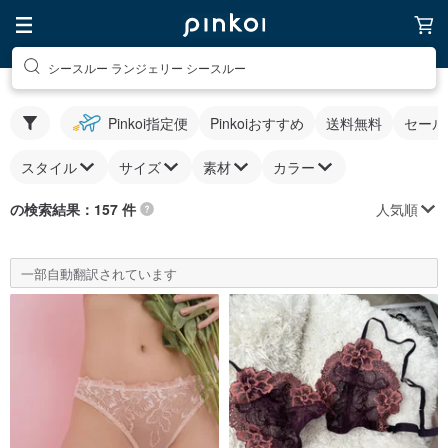
シースルー ランジェリー シースルー
Pinkoi指定便
Pinkoiおすすめ
送料無料
セール
スタイル
サイズ
素材
カラー
人気順
の検索結果：157 件
一部自動翻訳されています