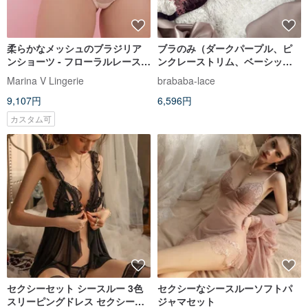
柔らかなメッシュのブラジリア
ブラのみ（ダークパープル、ピ
ンショーツ - フローラルレースラ
ンクレーストリム、ベーシック
ンジェリー - セクシーなレディー
シースルー）
Marina V Lingerie
brababa-lace
スアンダーウェア
9,107円
6,596円
カスタム可
セクシーセット シースルー 3色
セクシーなシースルーソフトパ
スリーピングドレス セクシーラ
ジャマセット