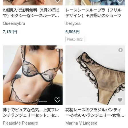
2点購入で送料無料（5月23日ま
レースシースルーブラ（フリル
で）セクシーなシースルーアイ
デザイン）＋お揃いのショーツ
マスクセット
Queensybra
ibellybra
7,151円
6,596円
Pinkoi限定
薄手でピュアな色気、上質フレ
花柄レースのブラジルパンティ
ンチランジェリーセット。セン
ー-かわいいランジェリー-女性の
シュアルな装いを叶える、洗練
セクシーな下着
PleaseMe Pleasure
Marina V Lingerie
されたブラジャー。