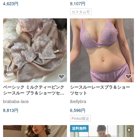
4,623円
9,107円
カスタム可
ベーシック ミルクティーピンク
シースルーレースブラ＆ショー
シースルー ブラ＆ショーツセッ
ツセット
ト
brababa-lace
ibellybra
8,813円
6,596円
Pinkoi限定
送料無料