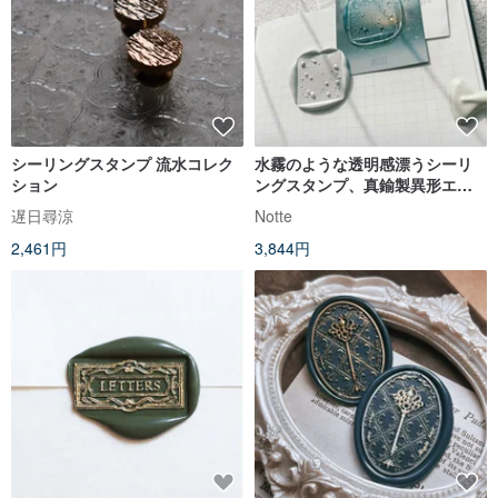
シーリングスタンプ 流水コレク
水霧のような透明感漂うシーリ
ション
ングスタンプ、真鍮製異形エン
ボスデザイン、手帳デコレーシ
遅日尋涼
Notte
ョンに。
2,461円
3,844円