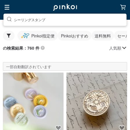
シーリングスタンプ
Pinkoi指定便
Pinkoiおすすめ
送料無料
セール
人気順
の検索結果：760 件
一部自動翻訳されています