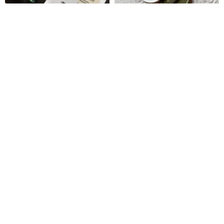
ひみつのシールワックスの章
シーリングスタンプ マドレー
ヌ 25mm
miaostelle
遅日尋涼
3,892円
2,833円
【熊トーテム】熊の頭のトーテ
シーリングスタンプ - 万物可愛
ムワックススタンプエンボス3D
立体封筒小型スタンプエンボス