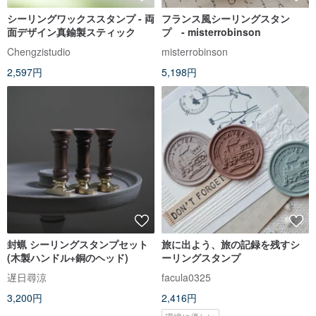
シーリングワックススタンプ - 両
フランス風シーリングスタン
面デザイン真鍮製スティック
プ - misterrobinson
Chengzistudio
misterrobinson
2,597円
5,198円
封蝋 シーリングスタンプセット
旅に出よう、旅の記録を残すシ
(木製ハンドル+銅のヘッド)
ーリングスタンプ
遅日尋涼
facula0325
3,200円
2,416円