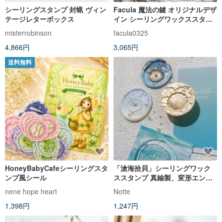
シーリングスタンプ 封蝋 ヴィン
Facula 魔法の鍵 オリジナルデザ
テージレターボックス
イン シーリングワックススタン
プ
misterrobinson
facula0325
4,866円
3,065円
送料無料
HoneyBabyCafeシーリングスタ
「滄海拾貝」シーリングワック
ンプ風シール
ススタンプ 真鍮製、変形エンボ
ス加工 DIY手帳素材
nene hope heart
Notte
1,398円
1,247円