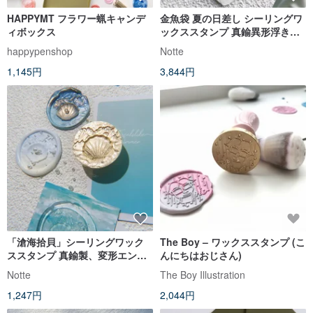
HAPPYMT フラワー蝋キャンデ
金魚袋 夏の日差し シーリングワ
ィボックス
ックススタンプ 真鍮異形浮き彫
り DIY手帳素材
happypenshop
Notte
1,145円
3,844円
「滄海拾貝」シーリングワック
The Boy – ワックススタンプ (こ
ススタンプ 真鍮製、変形エンボ
んにちはおじさん)
ス加工 DIY手帳素材
Notte
The Boy Illustration
1,247円
2,044円