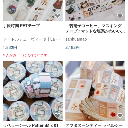
手帳時間 PETテープ
「苦湯子コーヒー」マスキング
テープ / マットな塩系かわいいデ
ザイン / PET 素材で手帳や文具
ラ・ドルチェ・ヴィータ | La Dolce Vita
sanhuamao
の基本アイテムに
1,832円
2,182円
5 人がカートに入れています
ラベラーシール PatternMix 01
アフタヌーンティー ラベルシー