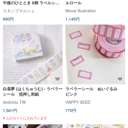
午後のひととき 8柄 ラベルシー
ルロール
ル ロールシール ブルー ブラウン
スタンプマルシェ
Meow Illustration
ネイビー ピンク lm-01
990円
1,145円
白昼夢 (はくちゅうむ) - ラベラー
ラベラーシール ぬいぐるみ
シール 箔押し和紙
ピンク
dodolulu TW
HAPPY SEED
1,561円
770円
8 人がカートに入れています