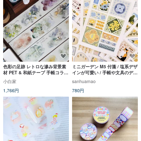
色彩の足跡 レトロな滲み背景素
ミニガーデン M5 付箋 / 塩系デザ
材 PET & 和紙テープ 手帳コラー
インが可愛い / 手帳や文具のデコ
ジュ
レーションに
小白家
sanhuamao
1,766円
780円