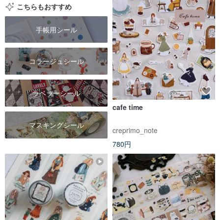
こちらもおすすめ
手帳用シール
コラージュシール
ラベラーシール
cafe time
マスキングシール
creprimo_note
780円