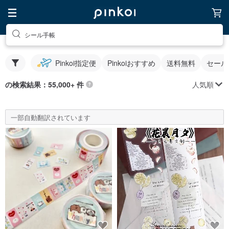
シール手帳
Pinkoi指定便
Pinkoiおすすめ
送料無料
セール
人気順
の検索結果：55,000+ 件
一部自動翻訳されています