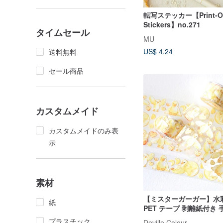
転写ステッカー【Print-O
Stickers】no.271
タイムセール
MU
US$ 4.24
送料無料
セール商品
カスタムメイド
カスタムメイドのみ表
示
素材
【ミスターガーガー】水
紙
PET テープ 剥離紙付き
ション 小さなガチョウ 
プラスチック
Deville Colour