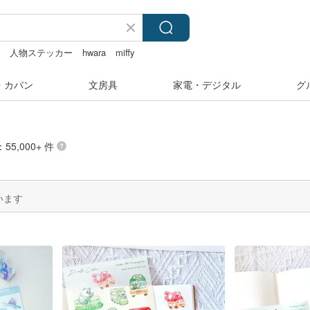
み
人物ステッカー
hwara
miffy
ー 台湾
ラベルシール
・カバン
文房具
家電・デジタル
グ
55,000+ 件
います