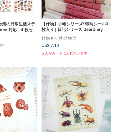
｜台湾の日常生活ステ
【什物】手帳シリーズ/ 転写シール3
枚入り | 日記シリーズ DearDiary
tes 対応｜4 枚セッ
什物 a kind of café
US$ 7.13
.57
5 人がカートに入れています