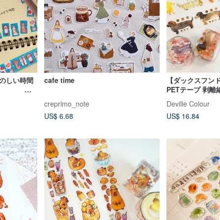
でたのしい時間
cafe time
【ダックスフン
ーシール
PETテープ 剥
ション ダックス
creprimo_note
Deville Colour
ん
US$ 6.68
US$ 16.84