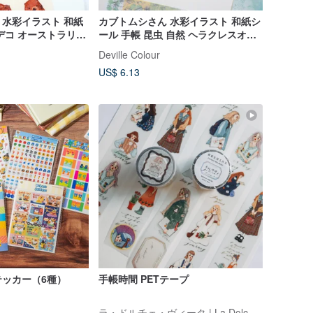
水彩イラスト 和紙
カブトムシさん 水彩イラスト 和紙シ
デコ オーストラリア
ール 手帳 昆虫 自然 ヘラクレスオオ
カブト オオカブトムシ
Deville Colour
US$ 6.13
ッカー（6種）
手帳時間 PETテープ
ラ・ドルチェ・ヴィータ | La Dolce Vita