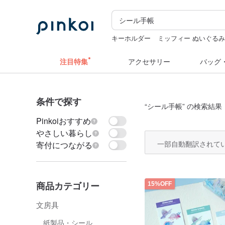
キーホルダー
ミッフィー ぬいぐる
台湾 24金 ネックレス
ドリンクホルダ
注目特集
アクセサリー
バッグ
条件で探す
“
シール手帳
” の検索結果：
Pinkoiおすすめ
やさしい暮らし
一部自動翻訳されて
寄付につながる
商品カテゴリー
15%OFF
文房具
紙製品・シール