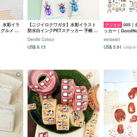
】水彩イラ
【ニジイロクワガタ】水彩イラスト
005
デジタル
 グルメ 串
防水白インクPETステッカー 手帳 カ
ッカー｜GoodNo
ブトムシ 自然
ト｜カット済み
Deville Colour
eerseart
US$ 6.13
US$ 5.91
US$ 6