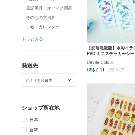
筆記用具・オフィス用品
その他の文房具
手帳・カレンダー
もっとみる
【恐竜龍龍龍】水彩イラ
PVC ミニステッカーシー
手帳
Deville Colour
発送先
US$ 2.61
US$ 3.07
アメリカ合衆国
ショップ所在地
日本
台湾