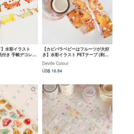
ド】水彩イラスト
【カピバラベビーはフルーツが大好
離紙付き 手帳デコレー
き】水彩イラスト PETテープ (剥離
フンド 犬 わんちゃ
紙付き) 手帳
Deville Colour
US$ 16.84