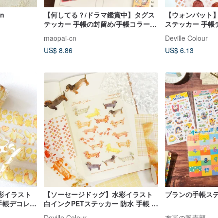
n
【何してる？/ドラマ鑑賞中】タグス
【ウォンバット】
テッカー 手帳の封留め/手帳コラージ
ステッカー 手帳
ュ用インデックスシール
の生き物
maopai-cn
Deville Colour
US$ 8.86
US$ 6.13
彩イラスト
【ソーセージドッグ】水彩イラスト
ブランの手帳ステ
 手帳デコレー
白インクPETステッカー 防水 手帳 か
小さなアヒル
わいい ダックスフンド 犬 わんこ
Deville Colour
布嵐の販売部