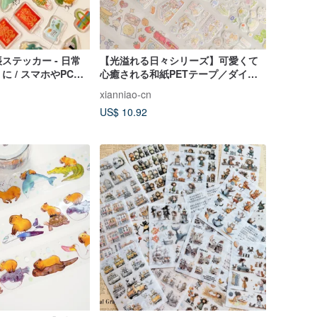
ステッカー - 日常
【光溢れる日々シリーズ】可愛くて
 / スマホやPCに
心癒される和紙PETテープ／ダイカ
ットステッカー
xianniao-cn
US$ 10.92