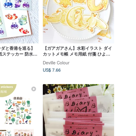
ンダと香港を巡る】
【ガアガアさん】水彩イラスト ダイ
紙ステッカー 防水
カットメモ帳 メモ用紙 付箋 ひよこ
帳
アヒル かわいい
Deville Colour
US$ 7.66