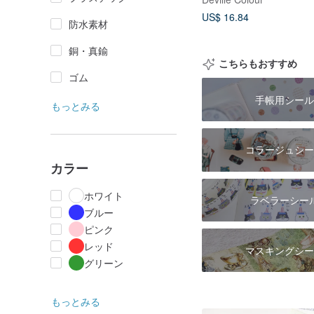
愛
US$ 16.84
防水素材
銅・真鍮
こちらもおすすめ
ゴム
手帳用シール
もっとみる
コラージュシー
カラー
ホワイト
ラベラーシー
ブルー
ピンク
レッド
マスキングシー
グリーン
もっとみる