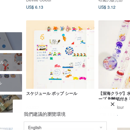
US$ 6.13
US$ 3.12
ル
ル
スケジュール ポップ シール
【深海クラゲ】水
ープ 剥離紙付き
ル
ジェリーフィッシ
AIUEO
Deville Colour
我們建議的瀏覽環境
US$ 2.45
US$ 16.84