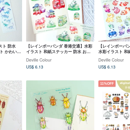
スト 防水
【レインボーパンダ 香港交通】水彩
【レインボーパ
ト かわいい
イラスト 和紙ステッカー 防水 お土
水彩イラスト 和
産 記念品 手帳
お土産 記念品 手
Deville Colour
Deville Colour
US$ 6.13
US$ 6.13
11%OFF