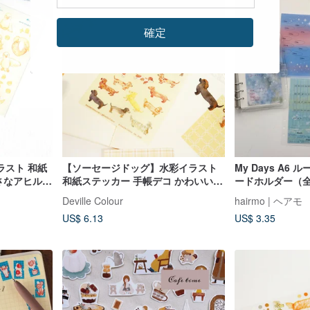
確定
ラスト 和紙
【ソーセージドッグ】水彩イラスト
My Days A6
小さなアヒル
和紙ステッカー 手帳デコ かわいい
ードホルダー（全 
ダックスフント 犬
Deville Colour
hairmo | ヘアモ
US$ 6.13
US$ 3.35