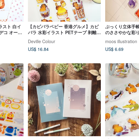
ラスト 白イ
【カピバラベビー 香港グルメ】カピ
ぷっくり立体手帳
デコ オース
バラ 水彩イラスト PETテープ 剥離紙
のささやかな彩りに
付き 手帳
も貼れます
Deville Colour
moos illustration
US$ 16.84
US$ 6.69