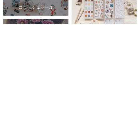
コラージュシール
ロールシール
和紙シール
転写ステッカー【Print-On
Stickers】no.271
クリアシール
MU
344円