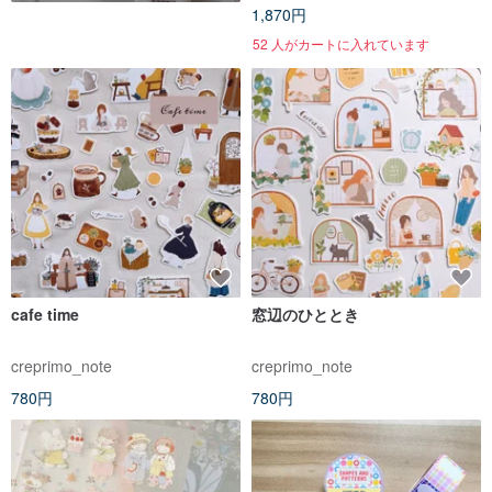
1,870円
52 人がカートに入れています
cafe time
窓辺のひととき
creprimo_note
creprimo_note
780円
780円