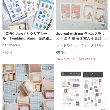
【新作】ぷっくりクリアシー
Journal with me ラベルステッ
ル Twinkling Stars・金糸雀夜
カー 全 4 種 各 2 枚入り 合計 8
窓・clair de lune
枚
ラ・ドルチェ・ヴィータ | La Dolce Vita
bartimaeus
770円
687円
26 人がカートに入れています