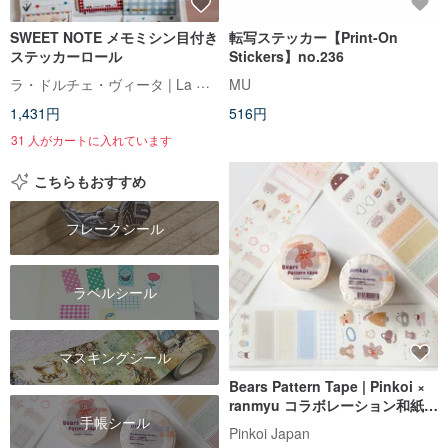
SWEET NOTE メモミシン目付き
転写ステッカー【Print-On
ステッカーロール
Stickers】no.236
ラ・ドルチェ・ヴィータ | La Dolce Vita
MU
1,431円
516円
31 人がカートに入れています
こちらもおすすめ
フレークシール
ラベルシール
マスキングシール
Bears Pattern Tape | Pinkoi ×
ranmyu コラボレーション和紙テ
手帳シール
ープ
Pinkoi Japan