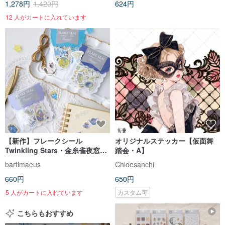
1,278円
1,420円
624円
12 人がカートに入れています
【新作】フレークシール
オリジナルステッカー【仮面舞
Twinkling Stars・金糸雀夜窓・
踏会・A】
Le Minuit
bartimaeus
Chloesanchi
660円
650円
5 人がカートに入れています
カスタム可
こちらもおすすめ