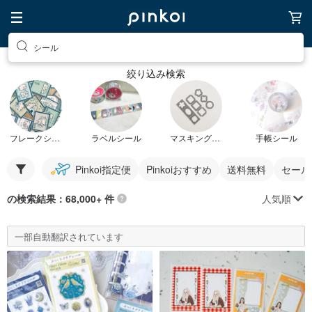
シール
絞り込み検索
フレークシール
ラベルシール
マスキングシール
手帳シール
Pinkoi指定便
Pinkoiおすすめ
送料無料
セール
人気順
の検索結果：68,000+ 件
一部自動翻訳されています