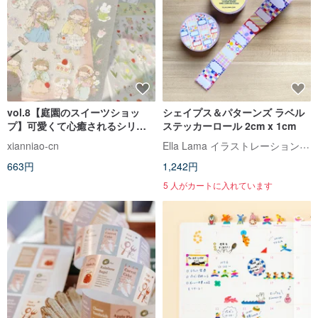
vol.8【庭園のスイーツショッ
シェイプス＆パターンズ ラベル
プ】可愛くて心癒されるシリー
ステッカーロール 2cm x 1cm
ズ 両面クリアグリッターシール/
Ella Lama イラストレーションスタジオ
xianniao-cn
塩系
663円
1,242円
5 人がカートに入れています