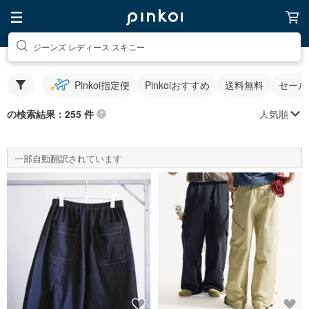
ジーンズ レディース スキニー
Pinkoi指定便
Pinkoiおすすめ
送料無料
セール
人気順
の検索結果：255 件
一部自動翻訳されています