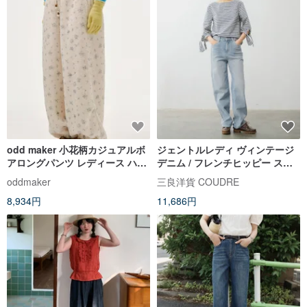
を施した、長く愛用できる九分
丈パンツ。
odd maker 小花柄カジュアルボ
ジェントルレディ ヴィンテージ
アロングパンツ レディース ハイ
デニム / フレンチヒッピー スリ
ウエスト ゆったり ストレートパ
ムストレートジーンズ / ウォッシ
oddmaker
三良洋貨 COUDRE
ンツ
ュ加工リラックスフィット
8,934円
11,686円