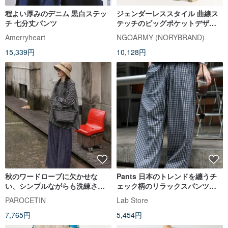
程よい厚みのデニム 黒白ステッ
ジェンダーレススタイル 曲線ス
チ 七分丈パンツ
テッチのビッグポケットデザイ
ン 軽量機能性トレッキングパン
Amerryheart
NGOARMY (NORYBRAND)
ツ スポーツカジュアルパンツ
15,339円
10,128円
秋のワードローブに欠かせな
Pants 日本のトレンドを纏うチ
い、シンプルながらも洗練され
ェック柄のリラックスパンツ。
たヴィンテージ感漂うデニム。
プリーツデザインで快適さと通
PAROCETIN
Lab Store
どんなスタイルにも合わせやす
気性を追求したストレートロン
7,765円
5,454円
く、着こなしの幅を広げる一本
グパンツ。Cityboy スタイル
です。色落ちしにくい特殊加工
に。