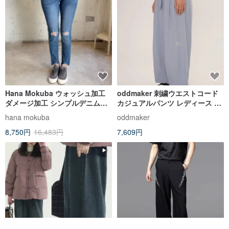
Hana Mokuba ウォッシュ加工
oddmaker 刺繍ウエストコード
ダメージ加工 シンプルデニムパ
カジュアルパンツ レディース レ
ンツ
ター刺繍 ストレートカーゴパン
hana mokuba
oddmaker
ツ ゆったりワイドレッグ カジュ
8,750円
16,483円
7,609円
アル万能パンツ