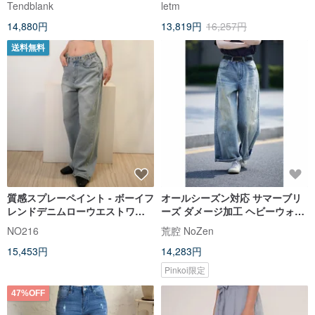
Tendblank
letm
ュアルパンツ
14,880円
13,819円
16,257円
送料無料
質感スプレーペイント - ボーイフ
オールシーズン対応 サマーブリ
レンドデニムローウエストワイ
ーズ ダメージ加工 ヘビーウォッ
ドパンツ - ブルー
シュ デニム ストレートパンツ
NO216
荒腔 NoZen
15,453円
14,283円
Pinkoi限定
47%OFF