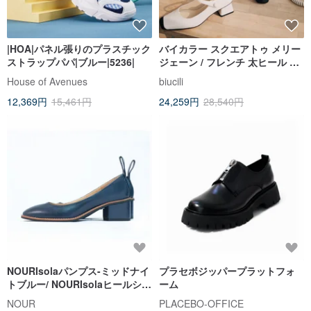
|HOA|パネル張りのプラスチック
バイカラー スクエアトゥ メリー
ストラップパパ|ブルー|5236|
ジェーン / フレンチ 太ヒール パ
ンプス / 春夏 通勤 レディースシ
House of Avenues
biucili
ューズ
12,369円
15,461円
24,259円
28,540円
NOURIsolaパンプス-ミッドナイ
プラセボジッパープラットフォ
トブルー/ NOURIsolaヒールシュ
ーム
ーズ-ダークブルー
NOUR
PLACEBO-OFFICE