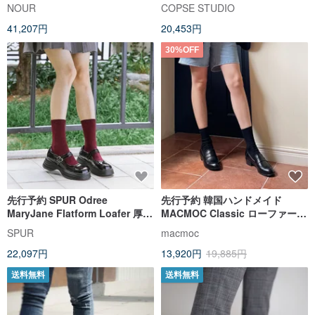
ーズ-Dawn グリーン
NOUR
COPSE STUDIO
41,207円
20,453円
30%OFF
先行予約 SPUR Odree
先行予約 韓国ハンドメイド
MaryJane Flatform Loafer 厚底
MACMOC Classic ローファー
ローファー UA9024BK
Black
SPUR
macmoc
22,097円
13,920円
19,885円
送料無料
送料無料