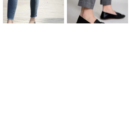
The Gloves Black (オリジナル
タッセルローファー フリップ (ブ
ブラック) ヒール 柔らかなレザー
ラック) | WL
版 | WL
WL SHOES+
WL SHOES+
18,818円
15,052円
Pinkoi限定