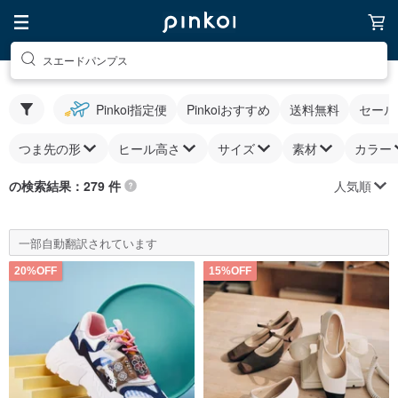
スエードパンプス
Pinkoi指定便
Pinkoiおすすめ
送料無料
セール
つま先の形
ヒール高さ
サイズ
素材
カラー
人気順
の検索結果：279 件
一部自動翻訳されています
20%OFF
15%OFF