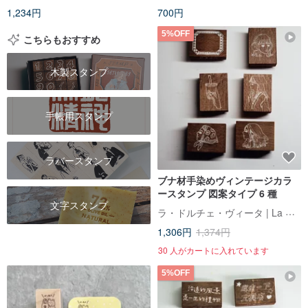
1,234円
700円
5%OFF
こちらもおすすめ
木製スタンプ
手帳用スタンプ
ラバースタンプ
ブナ材手染めヴィンテージカラ
ースタンプ 図案タイプ 6 種
文字スタンプ
ラ・ドルチェ・ヴィータ | La Dolce Vita
1,306円
1,374円
30 人がカートに入れています
5%OFF