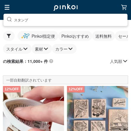
スタンプ
Pinkoi指定便
Pinkoiおすすめ
送料無料
セール
スタイル
素材
カラー
人気順
の検索結果：11,000+ 件
一部自動翻訳されています
12%OFF
12%OFF