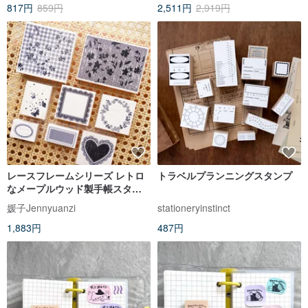
817円
859円
2,511円
2,919円
レースフレームシリーズ レトロ
トラベルプランニングスタンプ
なメープルウッド製手帳スタン
プ
媛子Jennyuanzi
stationeryinstinct
1,883円
487円