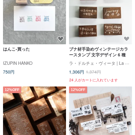
はんこ-買った
ブナ材手染めヴィンテージカラ
ースタンプ 文字デザイン 6 種
ラ・ドルチェ・ヴィータ | La Dolce Vita
IZUPIN HANKO
750円
1,306円
1,374円
24 人がカートに入れています
12%OFF
12%OFF