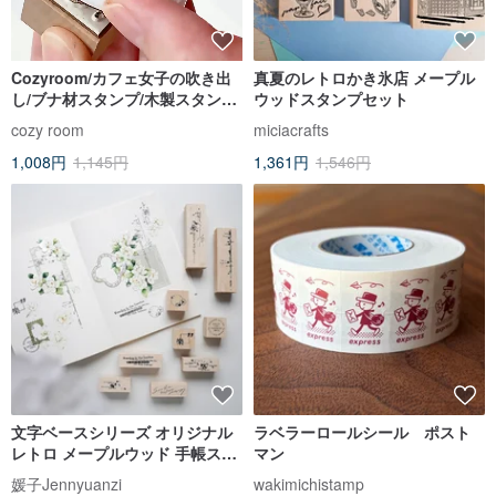
Cozyroom/カフェ女子の吹き出
真夏のレトロかき氷店 メープル
し/ブナ材スタンプ/木製スタンプ/
ウッドスタンプセット
全4種
cozy room
miciacrafts
1,008円
1,145円
1,361円
1,546円
文字ベースシリーズ オリジナル
ラベラーロールシール ポスト
レトロ メープルウッド 手帳スタ
マン
ンプ
媛子Jennyuanzi
wakimichistamp