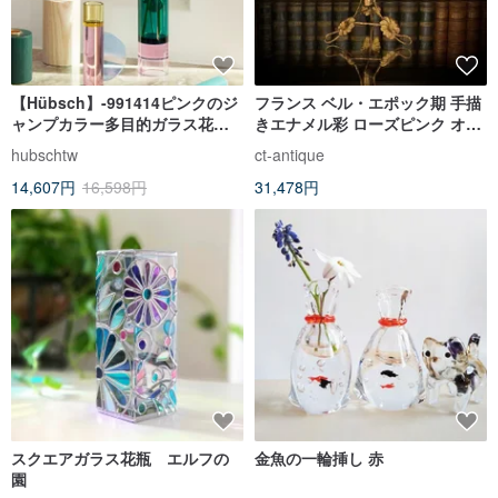
【Hübsch】-991414ピンクのジ
フランス ベル・エポック期 手描
ャンプカラー多目的ガラス花瓶
きエナメル彩 ローズピンク オパ
燭台装飾中国のバレンタインデ
ールガラス 金メッキ台座付き花
hubschtw
ct-antique
ーのギフト
瓶
14,607円
16,598円
31,478円
スクエアガラス花瓶 エルフの
金魚の一輪挿し 赤
園