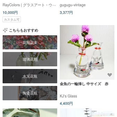
属装飾ガラス花器。オレンジ、
RayColors | グラスアート・ウインドウアート工房
gugugu-vintage
青緑、ステンドグラス
10,000円
3,377円
カスタム可
こちらもおすすめ
花瓶花束
玻璃花瓶
水泥花瓶
金魚の一輪挿し 中サイズ 赤
陶瓷花瓶
KJ's Glass
4,400円