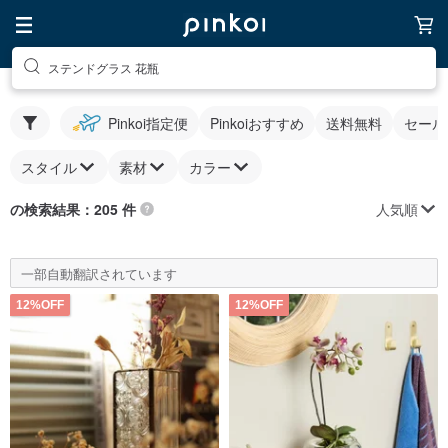
ステンドグラス 花瓶
Pinkoi指定便
Pinkoiおすすめ
送料無料
セール
スタイル
素材
カラー
人気順
の検索結果：205 件
一部自動翻訳されています
12%OFF
12%OFF