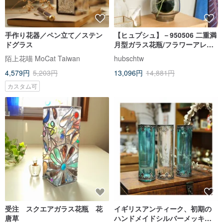
手作り花器／ペン立て／ステン
【ヒュプシュ】－950506 二重満
ドグラス
月型ガラス花瓶/フラワーアレン
ジメント/チャイニーズバレンタ
陌上花喵 MoCat Taiwan
hubschtw
インギフト
4,579円
5,203円
13,096円
14,881円
カスタム可
受注 スクエアガラス花瓶 花
イギリスアンティーク、初期の
唐草
ハンドメイドシルバーメッキ金