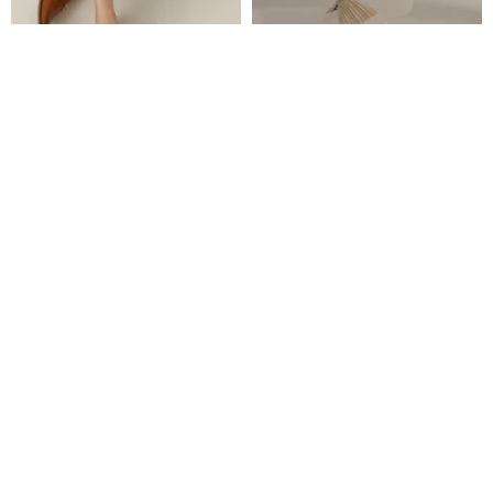
ガイア ゲイア 本革ローファー オ
メタルリングステッチレザー - 厚
フホワイト MIT ハンドメイドシ
底カジュアルシューズ - ベージュ
ューズ
One Shoe
NO216
18,086円
22,321円
20%OFF
本革のファッションステッチ古
|HOA|マルチマテリアルパネルス
い靴厚底靴高め靴女性-黒と白
ニーカー|ホワイト|5519|