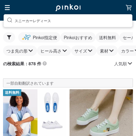
スニーカーレディース
Pinkoi指定便
Pinkoiおすすめ
送料無料
セール
つま先の形
ヒール高さ
サイズ
素材
カラー
人気順
の検索結果：878 件
一部自動翻訳されています
送料無料