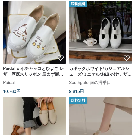
送料無料
Paidal x ポチャッコとひよこ レ
カポックホワイト/カジュアルシ
ザー厚底スリッポン 屈まず履け
ューズ/ミニマル/お出かけ/デザイ
るシューズ - 白い靴
ンシューズ/キャンバスシューズ
Paidal
Southgate 南の搭乗口
は大きめなので、ハーフサイズ
10,760円
9,615円
小さめをお選びください。
送料無料