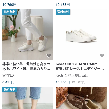
10,760円
10,188円
送料無料
送料無料
非常に軽い革、通気性と高さの
Keds CRUISE MINI DAISY
あるホワイト靴、厚底のカジュ
EYELET レースミニデイジーア
アルシューズ
イレットスニーカー WF68883
WYPEX
Keds 台湾正規販売店
8,471円
10,486円
13,107円
送料無料