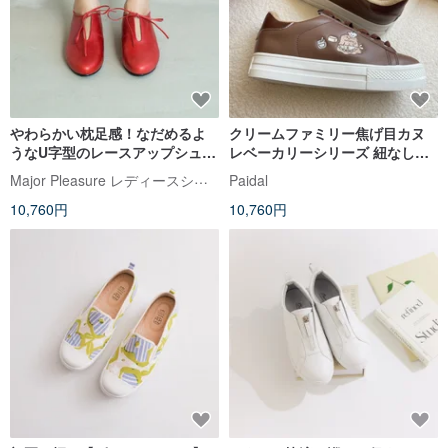
やわらかい枕足感！なだめるよ
クリームファミリー焦げ目カヌ
うなU字型のレースアップシュー
レベーカリーシリーズ 紐なし厚
ズレッドフルレザーMIT-レッド
底スニーカー 屈まず履けるシュ
Major Pleasure レディースシューズ研究室
Paidal
ルージュ
ーズ - 濃厚ココア
10,760円
10,760円