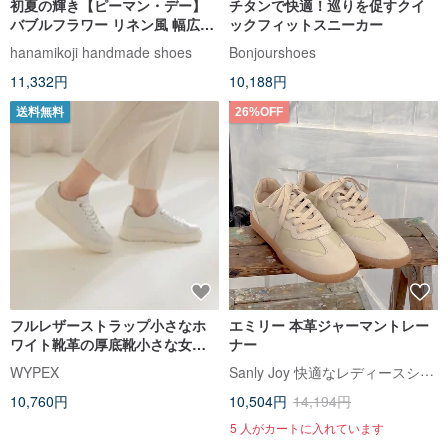
初夏の輝き【ピーマン・デー】
チタンで快適！巡りを促すクイ
バブルフラワー リネン風 幅広足
ックフィットスニーカー
に優しい
hanamikoji handmade shoes
Bonjourshoes
11,332円
10,188円
送料無料
26%OFF
フルレザーストラップ小さなホ
エミリー 本革ジャーマントレー
ワイト靴革の厚底靴小さな女性
ナー
のエレベーターの靴のみ
Sanly Joy 快適なレディースシューズ
WYPEX
10,760円
10,504円
14,194円
5 人がカートに入れています