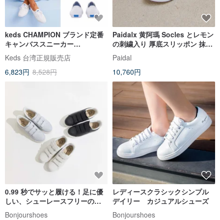
keds CHAMPION ブランド定番
Paidalx 黄阿瑪 Socles とレモン
キャンバススニーカー
の刺繍入り 厚底スリッポン 抹茶
9191W110002 (WF34000)
グリーン
Keds 台湾正規販売店
Paidal
6,823円
8,528円
10,760円
0.99 秒でサッと履ける！足に優
レディースクラシックシンプル
しい、シューレースフリーのホ
デイリー カジュアルシューズ
ワイトスニーカー
Bonjourshoes
Bonjourshoes