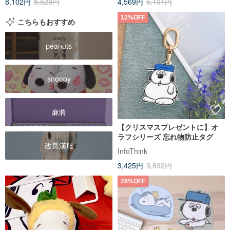
8,102円
8,528円
4,569円
5,191円
12%OFF
こちらもおすすめ
peanuts
snoopy
麻將
【クリスマスプレゼントに】オ
ラフシリーズ 忘れ物防止タグ
改良漢服
InfoThink
3,425円
3,892円
28%OFF