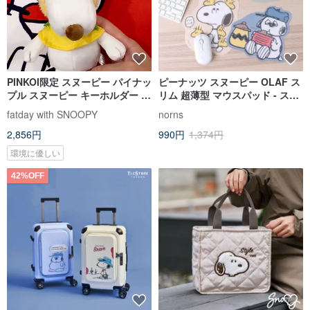
PINKOI限定 スヌーピー パイナッ
ピーナッツ スヌーピー OLAF ス
プル スヌーピー キーホルダー キ
リム 超薄型 マウスパッド - スヌ
ーリング バッグチャーム フルー
ーピー パソコン マウス デスクマ
fatday with SNOOPY
norns
ツスヌーピー
ット
2,856円
990円
1,374円
環境に優しい
42%OFF