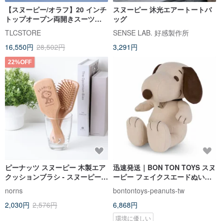
【スヌーピー/オラフ】20 インチ
スヌーピー 沐光エアートートバ
トップオープン両開きスーツケ
ッグ
ース～収納袋 4 点付き
TLCSTORE
SENSE LAB. 好感製作所
16,550円
28,502円
3,291円
22%OFF
ピーナッツ スヌーピー 木製エア
迅速発送｜BON TON TOYS スヌ
クッションブラシ - スヌーピー
ーピー フェイクスエードぬいぐ
オラフ 木製コーム
るみ - 限定版 ベージュ
norns
bontontoys-peanuts-tw
2,030円
2,576円
6,868円
環境に優しい