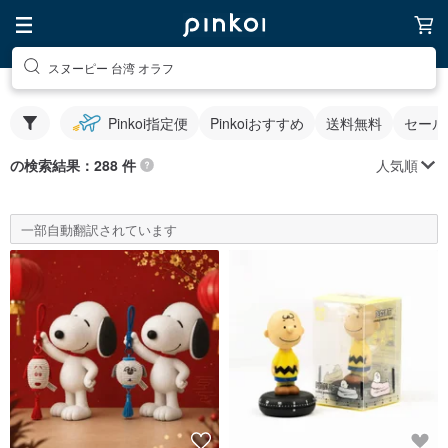
スヌーピー 台湾 オラフ
Pinkoi指定便
Pinkoiおすすめ
送料無料
セール
人気順
の検索結果：288 件
一部自動翻訳されています