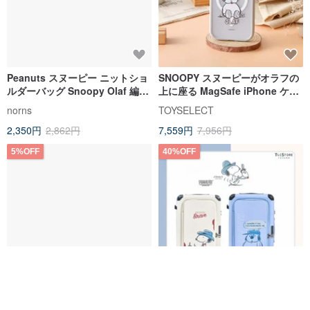
Peanuts スヌーピー ニットショ
SNOOPY スヌーピーがオラフの
ルダーバッグ Snoopy Olaf 編み
上に座る MagSafe iPhone ケー
バッグ 手提げ 肩掛け 2WAY トー
ス越しのオーロラ霧
norns
TOYSELECT
トバッグ
2,350円
2,862円
7,559円
7,956円
5%OFF
40%OFF
SNOOPY スヌーピー ビッグヘッ
【スヌーピー/オラフ】24 インチ