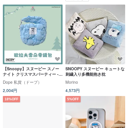
【Snoopy】スヌーピー スノー
SNOOPY スヌーピー キュートな
ナイト クリスマスパーティー -
刺繍入り多機能抱き枕
オラフ 雲形がま口ポーチ
Dope 私貨（ドープ）
Morino
2,004円
4,573円
18%OFF
5%OFF