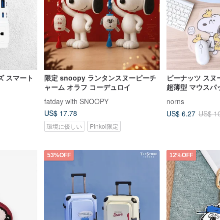
ズ スマート
限定 snoopy ランタンスヌーピーチ
ピーナッツ スヌー
ャーム オラフ コーデュロイ
超薄型 マウスパッ
ソコン マウス 
fatday with SNOOPY
norns
US$ 17.78
US$ 6.27
US$ 1
環境に優しい
Pinkoi限定
53%OFF
12%OFF