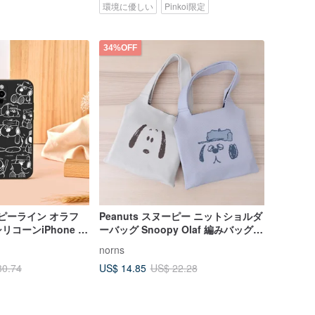
環境に優しい
Pinkoi限定
34%OFF
ーピーライン オラフ
Peanuts スヌーピー ニットショルダ
コーンiPhone ケ
ーバッグ Snoopy Olaf 編みバッグ
手提げ 肩掛け 2WAY トートバッグ
norns
US$ 14.85
30.74
US$ 22.28