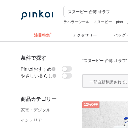
ラベラーシール
スヌーピー
pion
キーホルダー
ドリンクホルダー 台
注目特集
アクセサリー
バッグ
条件で探す
“
スヌーピー 台湾 オラフ
Pinkoiおすすめ
やさしい暮らし
一部自動翻訳されて
商品カテゴリー
12%OFF
家電・デジタル
インテリア