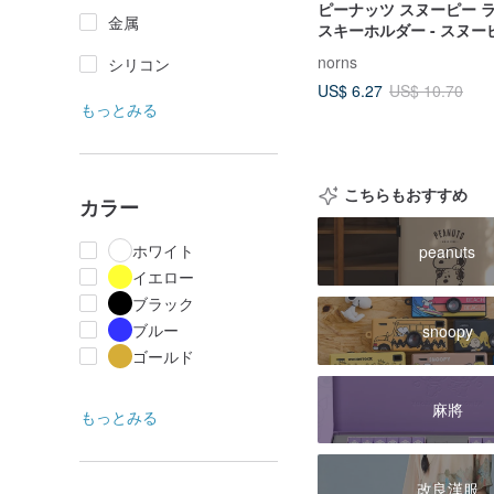
ピーナッツ スヌーピー 
金属
スキーホルダー - スヌー
LEDチャーム
norns
シリコン
US$ 6.27
US$ 10.70
もっとみる
こちらもおすすめ
カラー
ホワイト
peanuts
イエロー
ブラック
ブルー
snoopy
ゴールド
麻將
もっとみる
改良漢服