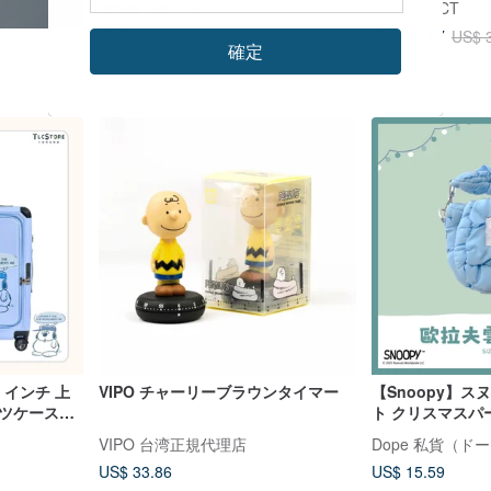
fatday with SNOOPY
TOYSELECT
US$ 20.49
US$ 37.67
US$ 
確定
環境に優しい
Pinkoi限定
 インチ 上
VIPO チャーリーブラウンタイマー
【Snoopy】ス
ーツケース～
ト クリスマスパー
形がま口ポーチ
VIPO 台湾正規代理店
Dope 私貨（ド
US$ 33.86
US$ 15.59