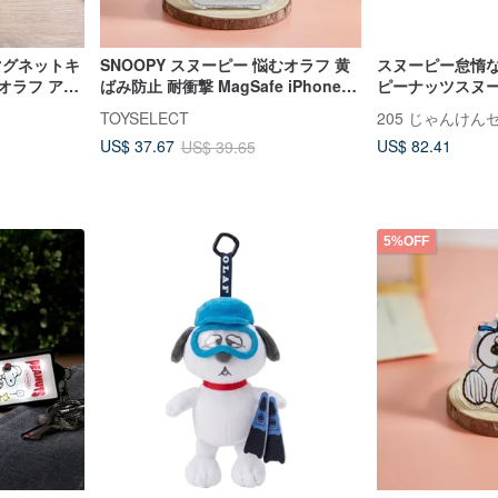
マグネットキ
SNOOPY スヌーピー 悩むオラフ 黄
スヌーピー怠惰な
 オラフ アク
ばみ防止 耐衝撃 MagSafe iPhoneケ
ピーナッツスヌー
護ケース
ース
TOYSELECT
205 じゃんけ
US$ 82.41
US$ 37.67
US$ 39.65
5%OFF