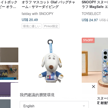
ライトボック
オラフ マスコット Olaf バッグチャ
SNOOPY スヌ
ピー オラフ
ーム - サマーダイビング
ラフ MagSaf
fatday with SNOOPY
TOYSELECT
US$ 20.49
US$ 24.97
US$ 
環境に優しい
Pinkoi限定
5%OFF
我們建議的瀏覽環境
マーブルス チャーム バッグチャーム
SNOOPY スヌ
- サマーシリーズ
カー 耐黄変 耐衝撃 
ケース