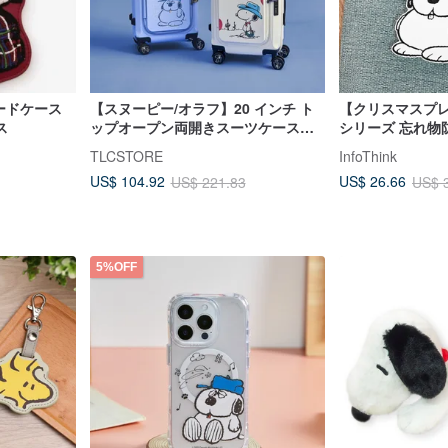
カードケース
【スヌーピー/オラフ】20 インチ ト
【クリスマスプ
ス
ップオープン両開きスーツケース～
シリーズ 忘れ物
収納袋 4 点付き
TLCSTORE
InfoThink
US$ 104.92
US$ 26.66
US$ 221.83
US$ 
5%OFF