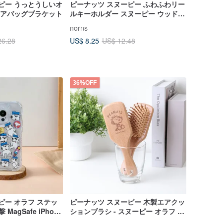
ーピー うっとうしいオ
ピーナッツ スヌーピー ふわふわリー
e エアバッグブラケット
ルキーホルダー スヌーピー ウッドス
トック オラフの顔 バッグチャームキ
norns
ーホルダー
US$ 8.25
26.28
US$ 12.48
36%OFF
ーピー オラフ ステッ
ピーナッツ スヌーピー 木製エアクッ
MagSafe iPhone
ションブラシ - スヌーピー オラフ 木
製コーム