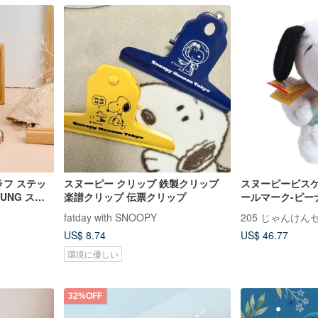
ラフ ステッ
スヌーピー クリップ 鉄製クリップ
スヌーピービスケ
UNG スマ
楽譜クリップ 伝票クリップ
ールマーク-ピー
ラフ]
fatday with SNOOPY
205 じゃんけ
US$ 8.74
US$ 46.77
環境に優しい
32%OFF