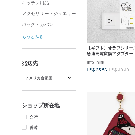
キッチン用品
アクセサリー・ジュエリー
バッグ・カバン
もっとみる
【ギフト】オラフシリー
急速充電変換アダプター
InfoThink
発送先
US$ 35.56
US$ 40.40
アメリカ合衆国
ショップ所在地
台湾
香港