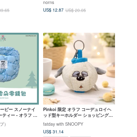
norns
US$ 12.87
39.65
US$ 20.05
ヌーピー スノーナイ
Pinkoi 限定 オラフ コーデュロイヘ
ティー - オラフ 雲
ッド型キーホルダー ショッピングバ
ッグ付き スヌーピー
ープ）
fatday with SNOOPY
US$ 31.14