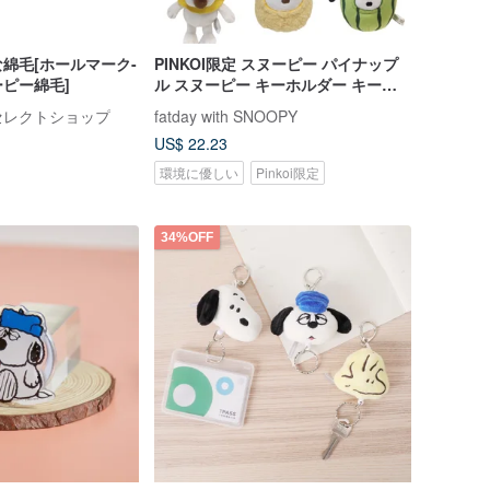
綿毛[ホールマーク-
PINKOI限定 スヌーピー パイナップ
ピー綿毛]
ル スヌーピー キーホルダー キーリ
ング バッグチャーム フルーツスヌー
んセレクトショップ
fatday with SNOOPY
ピー
US$ 22.23
環境に優しい
Pinkoi限定
34%OFF