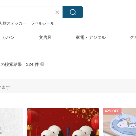
人物ステッカー
ラベルシール
湾
台湾 24金 ネックレス
・カバン
文房具
家電・デジタル
グ
” の検索結果：324 件
います
42%OFF