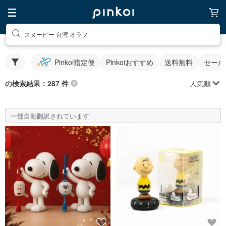
スヌーピー 台湾 オラフ
Pinkoi指定便
Pinkoiおすすめ
送料無料
セール
人気順
の検索結果：287 件
一部自動翻訳されています