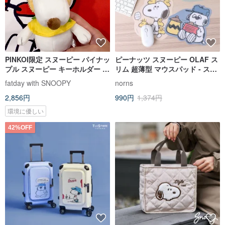
PINKOI限定 スヌーピー パイナッ
ピーナッツ スヌーピー OLAF ス
プル スヌーピー キーホルダー キ
リム 超薄型 マウスパッド - スヌ
ーリング バッグチャーム フルー
ーピー パソコン マウス デスクマ
fatday with SNOOPY
norns
ツスヌーピー
ット
2,856円
990円
1,374円
環境に優しい
42%OFF