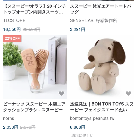
【スヌーピー/オラフ】20 インチ
スヌーピー 沐光エアートートバ
トップオープン両開きスーツケ
ッグ
ース～収納袋 4 点付き
TLCSTORE
SENSE LAB. 好感製作所
16,550円
28,502円
3,291円
22%OFF
ピーナッツ スヌーピー 木製エア
迅速発送｜BON TON TOYS スヌ
クッションブラシ - スヌーピー
ーピー フェイクスエードぬいぐ
オラフ 木製コーム
るみ - 限定版 ベージュ
norns
bontontoys-peanuts-tw
2,030円
2,576円
6,868円
環境に優しい