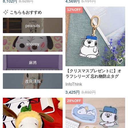
8,102円
8,528円
4,569円
5,191円
12%OFF
こちらもおすすめ
peanuts
snoopy
麻將
【クリスマスプレゼントに】オ
ラフシリーズ 忘れ物防止タグ
改良漢服
InfoThink
3,425円
3,892円
28%OFF