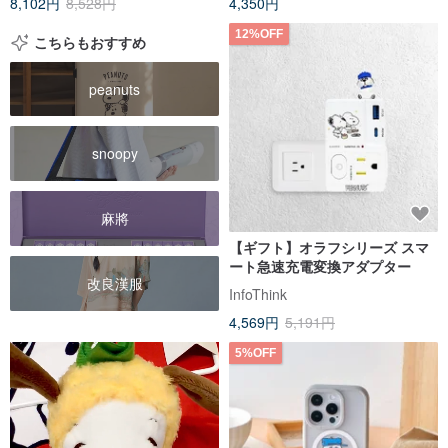
8,102円
8,528円
4,350円
12%OFF
こちらもおすすめ
peanuts
snoopy
麻將
【ギフト】オラフシリーズ スマ
ート急速充電変換アダプター
改良漢服
InfoThink
4,569円
5,191円
5%OFF