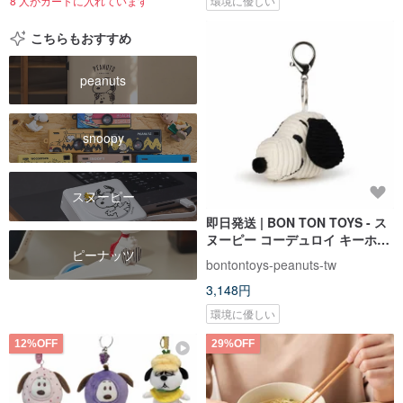
8 人がカートに入れています
環境に優しい
こちらもおすすめ
peanuts
snoopy
スヌーピー
即日発送 | BON TON TOYS - ス
ヌーピー コーデュロイ キーホル
ピーナッツ
ダー - クリーム 4.5cm
bontontoys-peanuts-tw
3,148円
環境に優しい
12%OFF
29%OFF