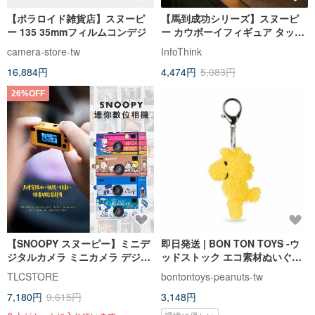
【ポラロイド雑貨店】スヌーピ
【馬到成功シリーズ】スヌーピ
ー 135 35mmフィルムコンデジ
ー カウボーイフィギュア タッチ
ライト
camera-store-tw
InfoThink
16,884円
4,474円
5,083円
26%OFF
【SNOOPY スヌーピー】ミニデ
即日発送 | BON TON TOYS -ウ
ジタルカメラ ミニカメラ デジタ
ッドストック エコ素材ぬいぐる
ルカメラ ～4G メモリーカード付
みキーホルダー-イエロー 7
TLCSTORE
bontontoys-peanuts-tw
き～
7,180円
9,615円
3,148円