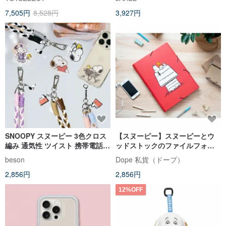
7,505円
8,528円
3,927円
SNOOPY スヌーピー 3色クロス
【スヌーピー】スヌーピーとウ
編み 通気性 ツイスト 携帯電話ク
ッドストックのファイルフォル
リップ ストラップセット
ダー
beson
Dope 私貨（ドープ）
2,856円
2,856円
12%OFF