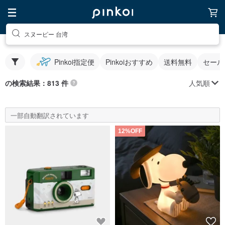
スヌーピー 台湾
Pinkoi指定便
Pinkoiおすすめ
送料無料
セール
人気順
の検索結果：813 件
一部自動翻訳されています
12%OFF