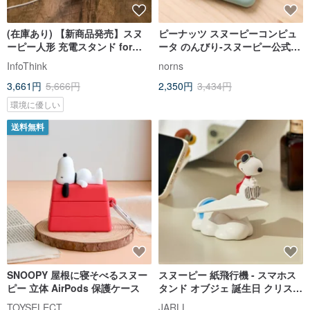
(在庫あり) 【新商品発売】スヌ
ピーナッツ スヌーピーコンピュ
ーピー人形 充電スタンド for
ータ のんびり-スヌーピー公式文
Apple Watch (未充電)
具 ソーラー・デュアルパワー計
InfoThink
norns
算機
3,661円
5,666円
2,350円
3,434円
環境に優しい
送料無料
SNOOPY 屋根に寝そべるスヌー
スヌーピー 紙飛行機 - スマホス
ピー 立体 AirPods 保護ケース
タンド オブジェ 誕生日 クリスマ
ス プレゼント ピーナッツ
TOYSELECT
JARLL