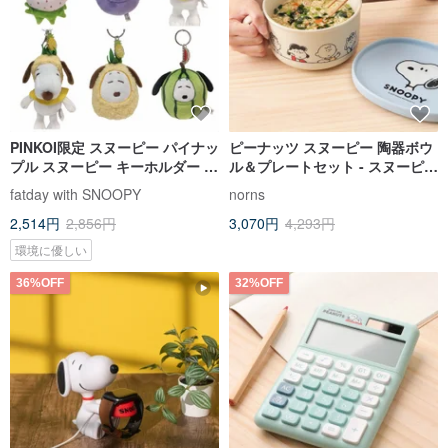
PINKOI限定 スヌーピー パイナッ
ピーナッツ スヌーピー 陶器ボウ
プル スヌーピー キーホルダー キ
ル＆プレートセット - スヌーピー
ーリング バッグチャーム フルー
インスタントラーメンボウル、
fatday with SNOOPY
norns
ツスヌーピー
スナックプレート、スープボウ
2,514円
2,856円
3,070円
4,293円
ル、皿、食器
環境に優しい
36%OFF
32%OFF