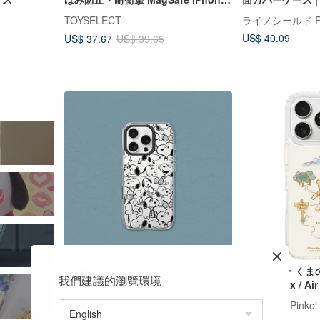
ケース
アクティビティ for
TOYSELECT
US$ 40.09
US$ 37.67
US$ 39.65
RHINOSHIELD Clear 耐衝撃透明ケ
ディズニー くまの
我們建議的瀏覽環境
ース｜スヌーピー/私を呼んだ？for
17 Pro Max /
iPhone
脱式スマホケー
ライノシールド RHINOSHIELD 台湾公式ストア
The Hood Pink