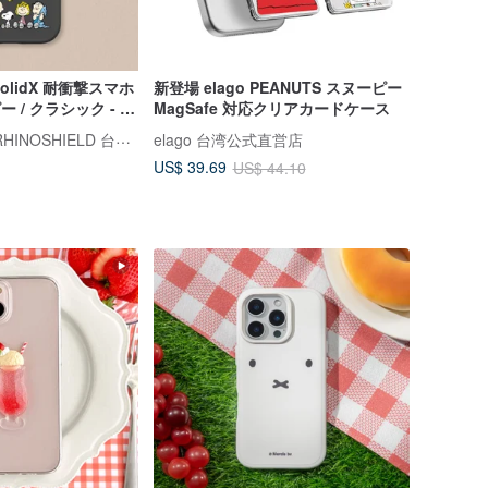
 SolidX 耐衝撃スマホ
新登場 elago PEANUTS スヌーピー
ー / クラシック - ス
MagSafe 対応クリアカードケース
ライノシールド RHINOSHIELD 台湾公式ストア
elago 台湾公式直営店
US$ 39.69
US$ 44.10