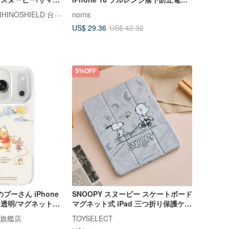
 iPhone
ケース - 超磁気透明ケース
ライノシールド RHINOSHIELD 台湾公式ストア
norns
US$ 29.36
US$ 42.32
5%OFF
プーさん iPhone
SNOOPY スヌーピー スケートボード
 Air 透明/マグネット着
マグネット式 iPad 三つ折り保護ケー
ス
ス
oi 旗艦店
TOYSELECT