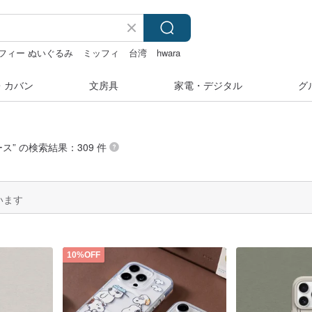
フィー ぬいぐるみ
ミッフィ
台湾
hwara
・カバン
文房具
家電・デジタル
グ
ース
” の検索結果：309 件
います
10%OFF