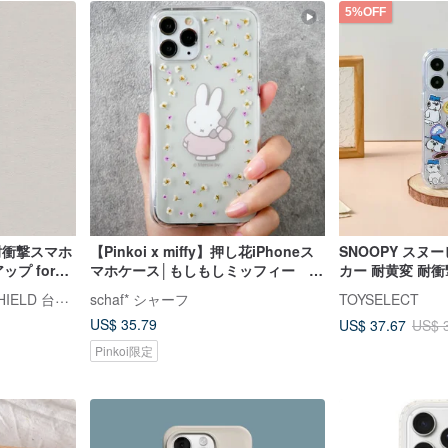
5%OFF
X 耐衝撃スマホ
【Pinkoi x miffy】押し花iPhoneス
SNOOPY スヌ
ップ for
マホケース│もしもしミッフィー ス
カー 耐黄変 耐衝撃 
マホストラップ対応
ケース
ライノシールド RHINOSHIELD 台湾公式ストア
schaf* シャーフ
TOYSELECT
US$ 35.79
US$ 37.67
US$ 
Pinkoi限定