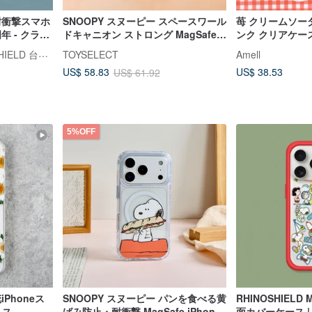
X 耐衝撃スマホ
SNOOPY スヌーピー スペースワール
苺 クリームソーダ 
周年 - クラシ
ドキャニオン ストロング MagSafe
ンク クリアケース
iPhone ケース
ェイクスイーツ iP
ライノシールド RHINOSHIELD 台湾公式ストア
TOYSELECT
Amell
US$ 38.53
US$ 58.83
US$ 61.92
5%OFF
花iPhoneス
SNOOPY スヌーピー パンを食べる黄
RHINOSHIELD
リス
ばみ防止・耐衝撃 MagSafe iPhone
面カバーケース |