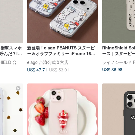
X 耐衝撃スマホ
新登場！elago PEANUTS スヌーピ
RhinoShield 
んだ？for
ー＆オラフファミリー iPhone 16
ース｜スヌーピー
MagSafe 対応 耐衝撃ケース
ぱい for iPhone
ライノシールド RHINOSHIELD 台湾公式ストア
elago 台湾公式直営店
US$ 36.98
US$ 47.71
US$ 53.01