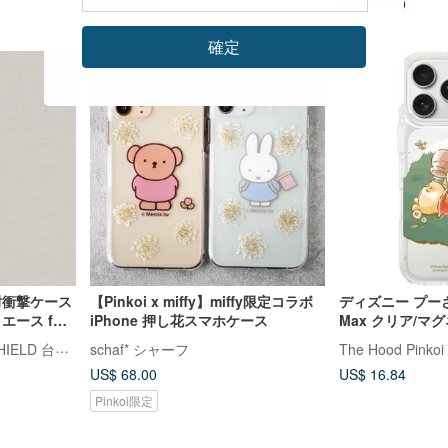
US$ 57.02
US$ 50.19
確定
X 耐衝撃ケース
【Pinkoi x miffy】miffy限定コラボ
ディズニー プーさん 
ース for
iPhone 押し花スマホケース
Max クリア/
ケース
ライノシールド RHINOSHIELD 台湾公式ストア
schaf* シャーフ
The Hood Pink
US$ 68.00
US$ 16.84
Pinkoi限定