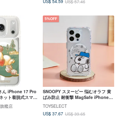
US$ 54.59
US$ 57.46
5%OFF
iPhone 17 Pro
SNOOPY スヌーピー 悩むオラフ 黄
マグネット着脱式スマホ
ばみ防止 耐衝撃 MagSafe iPhoneケ
ース
oi 旗艦店
TOYSELECT
US$ 37.67
US$ 39.65