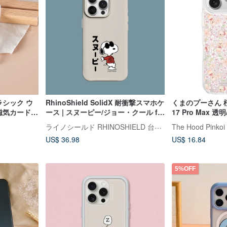
ラシック ウ
RhinoShield SolidX 耐衝撃スマホケ
くまのプーさん 桜
 磁気カード
ース | スヌーピー/ジョー・クール for
17 Pro Max
iPhone
スマホケース
ライノシールド RHINOSHIELD 台湾公式ストア
The Hood Pink
US$ 36.98
US$ 16.84
5%OFF