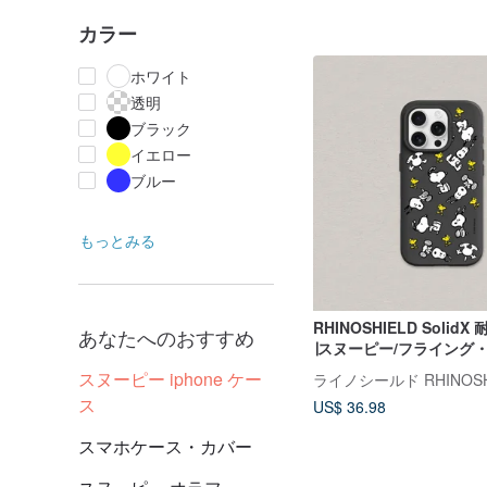
カラー
ホワイト
透明
ブラック
イエロー
ブルー
もっとみる
RHINOSHIELD Solid
あなたへのおすすめ
∣スヌーピー/フライング・エ
iPhone
スヌーピー iphone ケー
ス
US$ 36.98
スマホケース・カバー