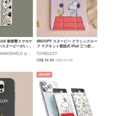
SolidX 耐衝撃スマホケ
SNOOPY スヌーピー クラシックルー
/スヌーピーがいっ
フ マグネット着脱式 iPad 三つ折り
保護ケース
ライノシールド RHINOSHIELD 台湾公式ストア
TOYSELECT
US$ 54.59
US$ 57.46
10%OFF