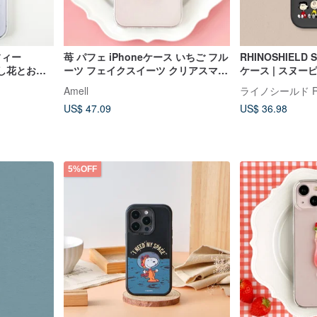
ッフィー
苺 パフェ iPhoneケース いちご フル
RHINOSHIELD
押し花とお星
ーツ フェイクスイーツ クリアスマホ
ケース | スヌーピ
応
ケース iPhone16
ヌーピーの集い
Amell
US$ 47.09
US$ 36.98
5%OFF