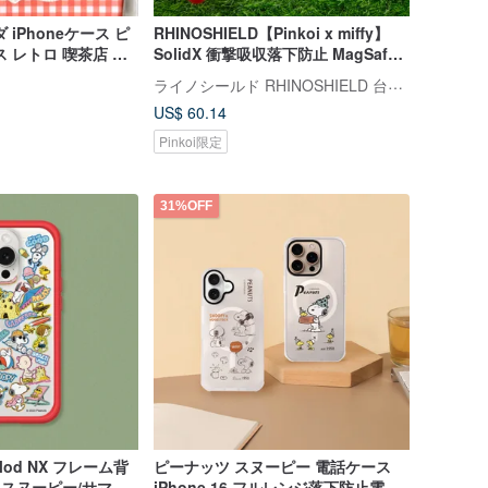
iPhoneケース ピ
RHINOSHIELD【Pinkoi x miffy】
 レトロ 喫茶店 フ
SolidX 衝撃吸収落下防止 MagSafe
hone17
対応スマホケース - ミッフィーを近
ライノシールド RHINOSHIELD 台湾公式ストア
くに
US$ 60.14
Pinkoi限定
31%OFF
 Mod NX フレーム背
ピーナッツ スヌーピー 電話ケース
 スヌーピー/サマー
iPhone 16 フルレンジ落下防止電話