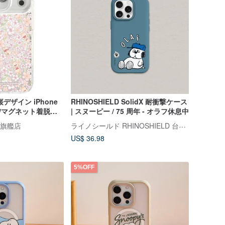
デザイン iPhone
RHINOSHIELD SolidX 耐衝撃ケース
 透明/マグネット着脱式
| スヌーピー / 75 周年 - オラフ休息中
ライノシールド RHINOSHIELD 台湾公式ストア
oi 旗艦店
US$ 36.98
5%OFF