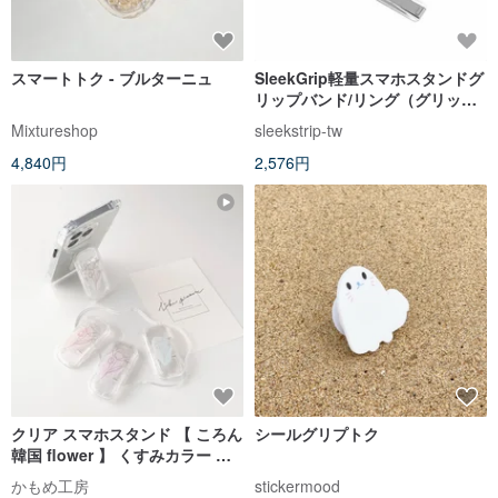
スマートトク - ブルターニュ
SleekGrip軽量スマホスタンドグ
リップバンド/リング（グリップ
バンド交換可能）フォレストキ
Mixtureshop
sleekstrip-tw
ャットxクリアフレーム
4,840円
2,576円
クリア スマホスタンド 【 ころん
シールグリプトク
韓国 flower 】 くすみカラー ス
マホグリップ クリア FM14U
かもめ工房
stickermood