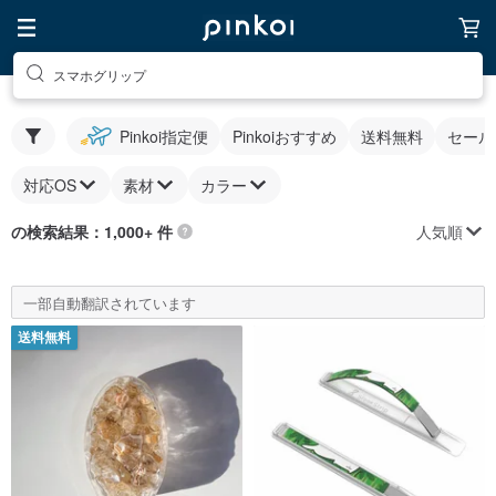
スマホグリップ
Pinkoi指定便
Pinkoiおすすめ
送料無料
セール
対応OS
素材
カラー
人気順
の検索結果：1,000+ 件
一部自動翻訳されています
送料無料