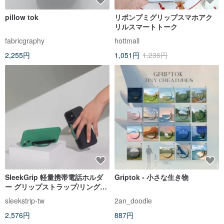
pillow tok
リボンプミグリップスマホアク
リルスマートトーク
fabricgraphy
hottmall
2,255円
1,051円
1,236円
SleekGrip 軽量携帯電話ホルダ
Griptok - 小さな生き物
ー グリップストラップ/リング
（グリップストラップ交換可
sleekstrip-tw
2an_doodle
能） ミスティナイトグリーン×ブ
2,576円
887円
ラック