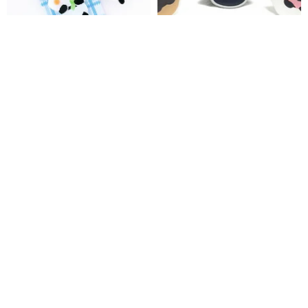
パンダパンジアクリルスマホホ
肉球スマホグリップ/キーホルダ
ルダー
ー
Loonyppo studio
Luveu
1,475円
2,976円
3,296円
カスタム可
スマホグリップ 【 ウォータード
Mimosa_MagSafe SmartTok