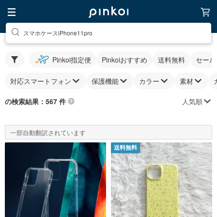
スマホケースiPhone11pro
Pinkoi指定便
Pinkoiおすすめ
送料無料
セール
対応スマートフォン
保護機能
カラー
素材
人気順
の検索結果：567 件
一部自動翻訳されています
送料無料