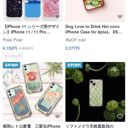
【iPhone 11 シリーズ用デザイ
Dog Love to Drink Hot coco
ン】iPhone 11 / 11 Pro
iPhone Case for 8plus、XS、
MagSafe 対応マグネット式スマ
XR、max、11 pro、11 max、
Polar Polar
INJOY mall
ホケース
SE3
6,152円
6,835円
3,377円
カスタム可
送料無料
送料無料
昭和レトロ家電 三変化iPhone
ソフトメドウ天然真珠貝の