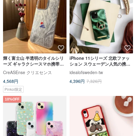
輝く富士山 半透明のタイルシリ
iPhone 11シリーズ 北欧ファッ
ーズ ギャラクシースマホ携帯電
ション スウェーデン人気の携帯
話ケース CSBT11
電話ケース - エメラルドグリーン
CreASEnse クリエセンス
idealofsweden-tw
サテン
4,568円
4,396円
7,326円
Pinkoi限定
10%OFF