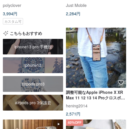
Pro (5.8インチ)
polyclover
Just Mobile
3,994円
2,284円
カスタム可
こちらもおすすめ
iphone13 pro 手機殼
iphone13
airpods pro3
調整可能なApple iPhone X XR
Max 11 12 13 14 Proクロスボデ
airpods pro 3保護套
ィケース
hening2014
2,571円
40%OFF